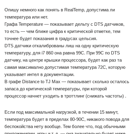
Опишу немного как понять в RealTemp, допустима ли
температура или нет.
Графа Temperature — показывает дельту с DTS датчиков,
то есть — чем ближе цифра к критической отметке, тем
точнее будет показания в градусах цельсия.
DTS датчики откалиброваны лиш на одну критическую
температуру, для i7 860 она равна 99C. При 99С по DTS
датчику, на центре крышки процессора, будет как раз та
самая максимално допустимая температура 72С, которую
указывает интел в документации.
В графе Distance to TJ Max — показывает сколько осталось
запаса до критической температуры, при которой
процессор начнет уходить в троттлинг (снижать частоты) .
Если под максимальной нагрузкой, в течении 15 минут,
температура будет в пределах 80-90С, никакого повода для
беспокойства нету вообще. Тем более что, под обычными
приложениями, игры и т. д. — она значительно будет ниже.