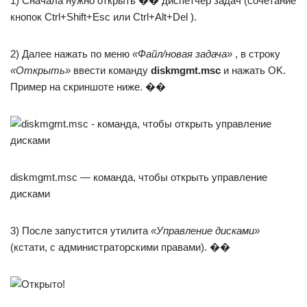
1) Сначала нужно открыть �� диспетчер задач (сочетание
кнопок Ctrl+Shift+Esc или Ctrl+Alt+Del ).
2) Далее нажать по меню
«Файл/новая задача»
, в строку
«Открыть»
ввести команду
diskmgmt.msc
и нажать OK.
Пример на скриншоте ниже. ��
diskmgmt.msc — команда, чтобы открыть управление
дисками
3) После запустится утилита
«Управление дисками»
(кстати, с администраторскими правами). ��