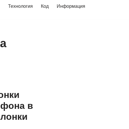
Технология
Код
Информация
а
онки
офона в
олонки