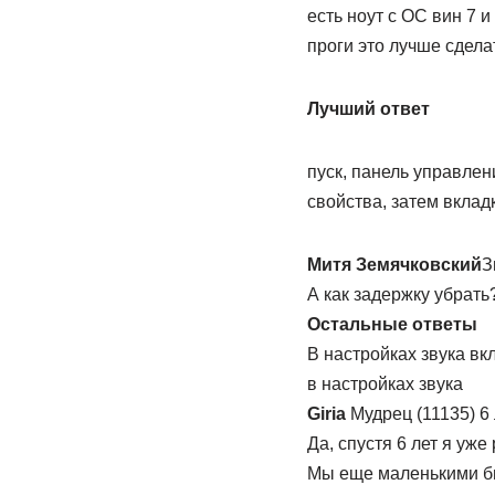
есть ноут с ОС вин 7 
проги это лучше сдела
Лучший ответ
пуск, панель управлен
свойства, затем вкладк
Митя Земячковский
З
А как задержку убрать
Остальные ответы
В настройках звука в
в настройках звука
Giria
Мудрец (11135) 6 
Да, спустя 6 лет я уже
Мы еще маленькими был