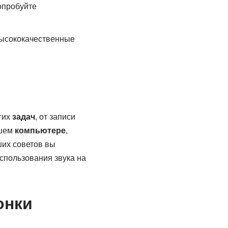
опробуйте
высококачественные
гих
задач
, от записи
ашем
компьютере
,
их советов вы
спользования звука на
онки