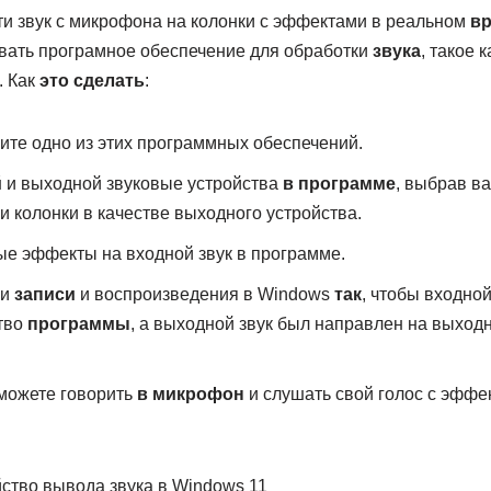
ти звук с микрофона на колонки с эффектами в реальном
в
вать програмное обеспечение для обработки
звука
, такое 
. Как
это сделать
:
ите одно из этих программных обеспечений.
й
и выходной звуковые устройства
в программе
, выбрав в
и колонки в качестве выходного устройства.
е эффекты на входной звук в программе.
ки
записи
и воспроизведения в Windows
так
, чтобы входно
тво
программы
, а выходной звук был направлен на выход
 можете говорить
в микрофон
и слушать свой голос с эффе
йство вывода звука в Windows 11