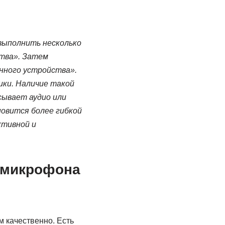
 выполнить несколько
ства». Затем
нного устройства».
ики. Наличие такой
сывает аудио или
новится более гибкой
ктивной и
с микрофона
м качественно. Есть