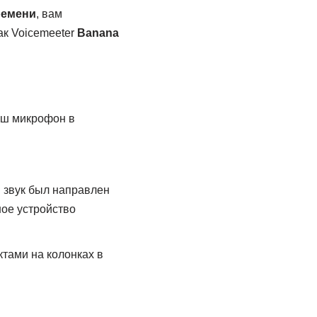
ремени
, вам
как Voicemeeter
Banana
аш микрофон в
й звук был направлен
ное устройство
ктами на колонках в