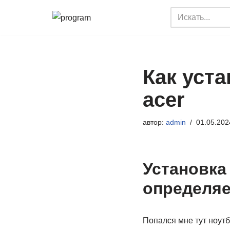
Перейти
к
содержимому
Как уст
acer
автор:
admin
01.05.202
Установка 
определяе
Попался мне тут ноутб