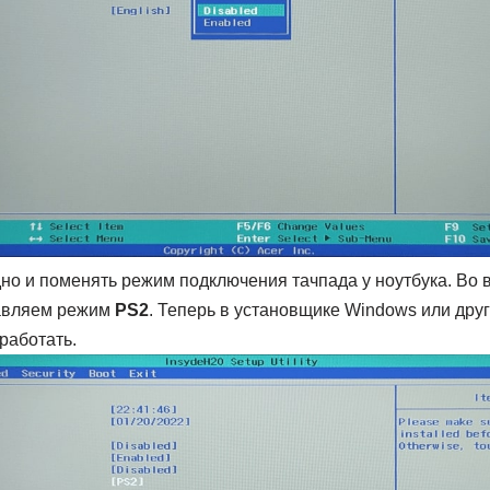
дно и поменять режим подключения тачпада у ноутбука. Во
вляем режим
PS2
. Теперь в установщике Windows или дру
работать.