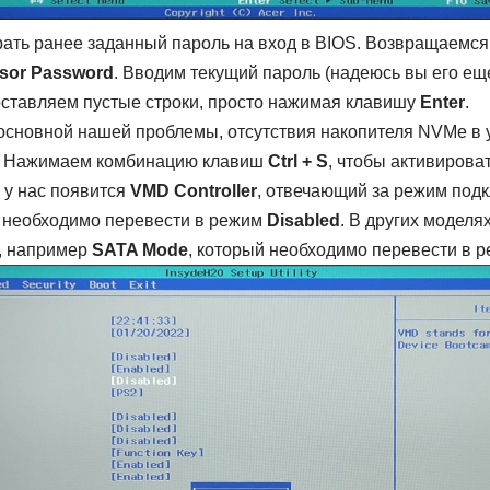
рать ранее заданный пароль на вход в BIOS. Возвращаемс
isor Password
. Вводим текущий пароль (надеюсь вы его еще
оставляем пустые строки, просто нажимая клавишу
Enter
.
сновной нашей проблемы, отсутствия накопителя NVMe в
. Нажимаем комбинацию клавиш
Ctrl + S
, чтобы активирова
 у нас появится
VMD Controller
, отвечающий за режим под
 необходимо перевести в режим
Disabled
. В других моделя
, например
SATA Mode
, который необходимо перевести в 