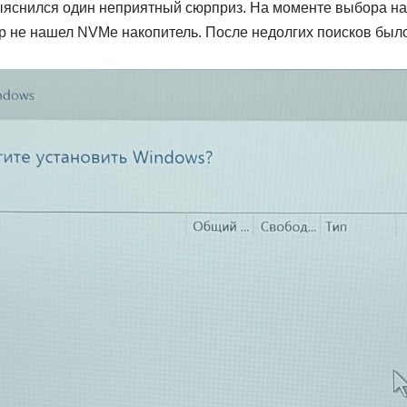
ыяснился один неприятный сюрприз. На моменте выбора на
ор не нашел NVMe накопитель. После недолгих поисков бы