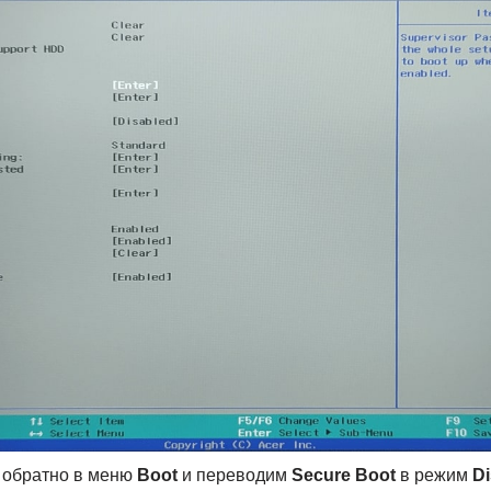
 обратно в меню
Boot
и переводим
Secure Boot
в режим
Di