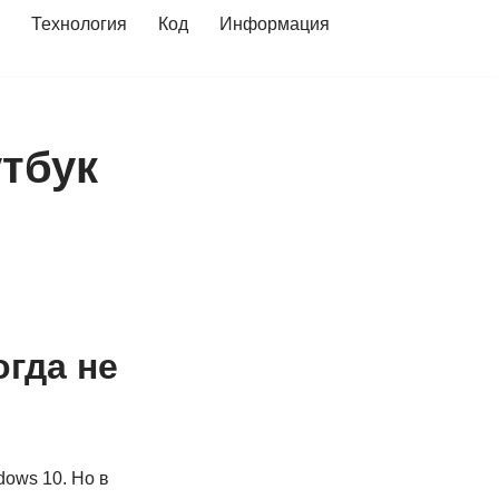
Технология
Код
Информация
утбук
огда не
dows 10. Но в