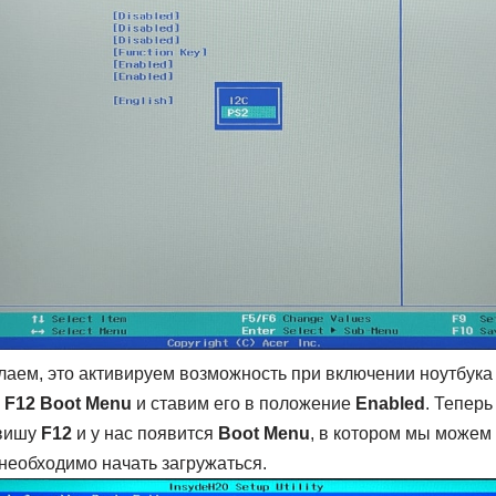
лаем, это активируем возможность при включении ноутбука
м
F12 Boot Menu
и ставим его в положение
Enabled
. Теперь
авишу
F12
и у нас появится
Boot Menu
, в котором мы можем
необходимо начать загружаться.