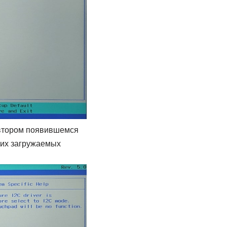
 втором появившемся
гих загружаемых