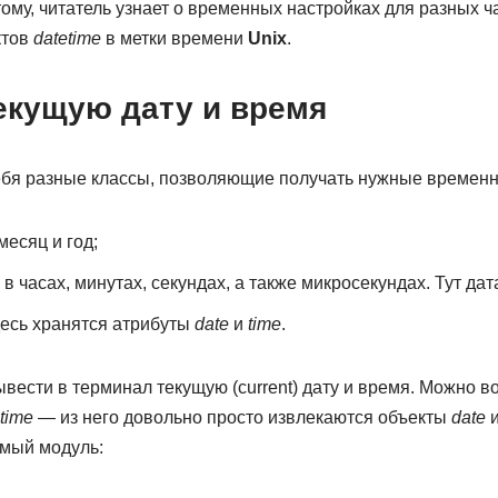
этому, читатель узнает о временных настройках для разных 
ктов
datetime
в метки времени
Unix
.
екущую дату и время
себя разные классы, позволяющие получать нужные времен
 месяц и год;
 в часах, минутах, секундах, а также микросекундах. Тут дат
десь хранятся атрибуты
date
и
time
.
ести в терминал текущую (current) дату и время. Можно в
time
— из него довольно просто извлекаются объекты
date
мый модуль: