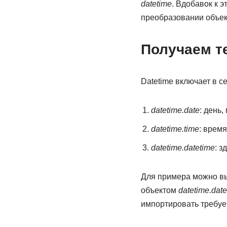
datetime
. Вдобавок к 
преобразовании объе
Получаем т
Datetime включает в 
datetime.date
: день,
datetime.time
: время
datetime.datetime
: з
Для примера можно выв
объектом
datetime.date
импортировать требуе