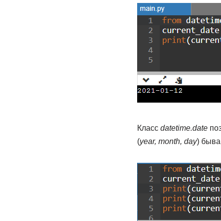
Класс
datetime.date
поз
(
year, month, day
) быва