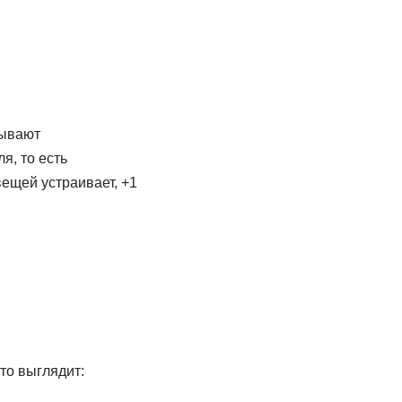
сывают
я, то есть
вещей устраивает, +1
это выглядит: