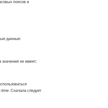
часовых поясов и
ные данные:
а значения не имеет;
оспользоваться
и
time
. Сначала следует