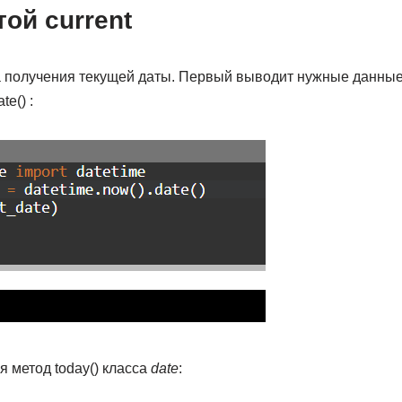
той
current
 получения текущей даты. Первый выводит нужные данные
e() :
 метод today() класса
date
: