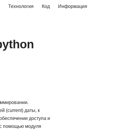
Технология
Код
Информация
python
аммировании.
 (current) даты, к
обеспечении доступа и
я с помощью модуля