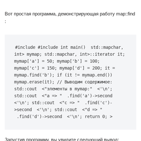
Вот простая программа, демонстрирующая работу map::find
:
#
include
#
include
int
main
(
)
 std
::
map
char
,
int
>
 mymap
;
 std
::
map
char
,
int
>
::
iterator it
;
mymap
[
'a'
]
=
50
;
 mymap
[
'b'
]
=
100
;
mymap
[
'c'
]
=
150
;
 mymap
[
'd'
]
=
200
;
 it 
=
mymap
.
find
(
'b'
)
;
if
(
it 
!=
 mymap
.
end
(
)
)
mymap
.
erase
(
it
)
;
// Выводим содержимое:
std
::
cout 
 <
"элементы в mymap:"
 <
'\n'
;
std
::
cout 
 <
"a => "
.
find
(
'a'
)
->
second 
<
'\n'
;
 std
::
cout 
 <
"c => "
.
find
(
'c'
)
-
>
second 
 <
'\n'
;
 std
::
cout 
 <
"d => "
.
find
(
'd'
)
->
second 
 <
'\n'
;
return
0
;
>
Запустив программу, вы увидите следующий вывод: