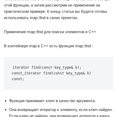
этой функции, а затем рассмотрим ее применение на
практическом примере. К концу статьи вы будете готовы
использовать map::find в своих проектах.
Применение map::find для поиска элементов в C++
В контейнере map в C++ есть функция map::find :
iterator 
find
(
const
 key_type
&
 k
)
;
const_iterator 
find
(
const
 key_type
&
 k
)
const
;
Функция принимает ключ в качестве аргумента.
Она возвращает итератор к элементу, если ключ найден.
Если ключ не найден, она возвращает итератор к концу