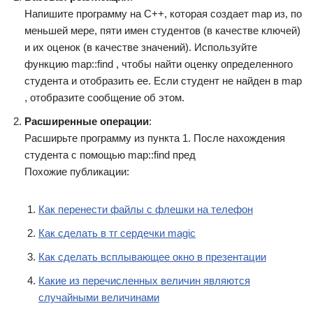
Напишите программу на C++, которая создает map из, по
меньшей мере, пяти имен студентов (в качестве ключей)
и их оценок (в качестве значений). Используйте
функцию map::find , чтобы найти оценку определенного
студента и отобразить ее. Если студент не найден в map
, отобразите сообщение об этом.
Расширенные операции
:
Расширьте программу из пункта 1. После нахождения
студента с помощью map::find пред
Похожие публикации:
Как перенести файлы с флешки на телефон
Как сделать в тг сердечки magic
Как сделать всплывающее окно в презентации
Какие из перечисленных величин являются
случайными величинами