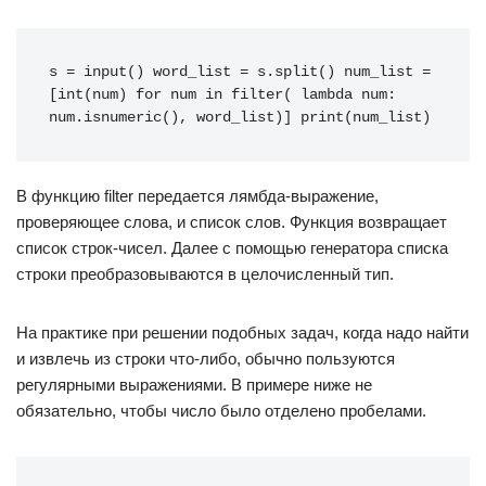
s
=
input
()
word_list
=
s
.
split
()
num_list
=
[
int
(
num
)
for
num
in
filter
(
lambda
num
:
num
.
isnumeric
(),
word_list
)]
print
(
num_list
)
В функцию filter передается лямбда-выражение,
проверяющее слова, и список слов. Функция возвращает
список строк-чисел. Далее с помощью генератора списка
строки преобразовываются в целочисленный тип.
На практике при решении подобных задач, когда надо найти
и извлечь из строки что-либо, обычно пользуются
регулярными выражениями. В примере ниже не
обязательно, чтобы число было отделено пробелами.