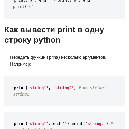
print('a', end='') print('b', end='') 
print('c')
Как вывести print в одну
строку python
Передать функции print() несколько аргументов.
Например:
print
(
'string1'
,
'string2'
)
# => string1 
string2
print
(
'string1'
,
end
=
''
)
print
(
'string2'
)
# 