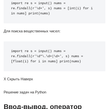
import
re
s
=
input
()
nums
=
re
.
findall
(
r
'\d+'
,
s
)
nums
=
[
int
(
i
)
for
i
in
nums
]
print
(
nums
)
Для поиска вещественных чисел:
import
re
s
=
input
()
nums
=
re
.
findall
(
r
'\d*\.\d+|\d+'
,
s
)
nums
=
[
float
(
i
)
for
i
in
nums
]
print
(
nums
)
X Скрыть Наверх
Решение задач на Python
Ввод-вывод, оператор