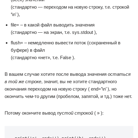
(стандартно — переходом на новую строку, т.е. строкой
‘\n’ ),
file= – в какой файл выводить значения
(стандартно — на экран, т.е. sys.stdout ),
flush= – немедленно вывести поток (сохраненный в
буфере) в файл
(стандартно «нет», т.е. False ).
В вашем случае хотите после вывода значения
остаться
в той же строке
, значит, вы не хотите стандартного
окончания переходом на новую строку ( end=’\n’ ), но
окончить чем-то другим (пробелом, запятой, и тд.) тоже нет.
Потому окончите вывод
пустой строкой
( » ):