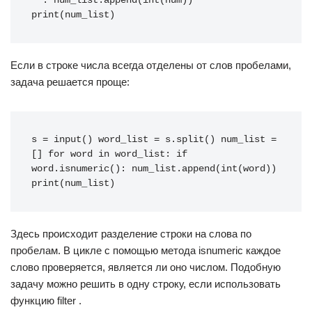
''
:
num_list
.
append
(
int
(
num
))
print
(
num_list
)
Если в строке числа всегда отделены от слов пробелами,
задача решается проще:
s
=
input
()
word_list
=
s
.
split
()
num_list
=
[]
for
word
in
word_list
:
if
word
.
isnumeric
():
num_list
.
append
(
int
(
word
))
print
(
num_list
)
Здесь происходит разделение строки на слова по
пробелам. В цикле с помощью метода isnumeric каждое
слово проверяется, является ли оно числом. Подобную
задачу можно решить в одну строку, если использовать
функцию filter .