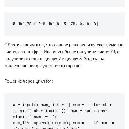
5 dkfj78df 9 8 dkfj8 [5, 78, 9, 8, 8]
Обратите внимание, что данное решение извлекает именно
числа, а не цифры. Иначе мы бы не получили число 78, а
получили отдельно цифру 7 и цифру 8. Задача на
извлечение цифр существенно проще.
Решение через цикл for :
a
=
input
()
num_list
=
[]
num
=
''
for
char
in
a
:
if
char
.
isdigit
():
num
=
num
+
char
else
:
if
num
!=
''
:
num_list
.
append
(
int
(
num
))
num
=
''
if
num
!=