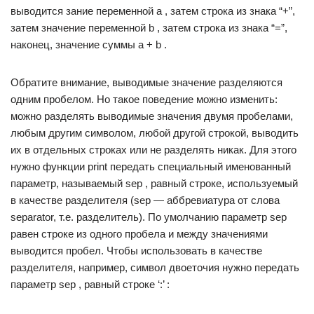
выводится зание переменной a , затем строка из знака “+”,
затем значение переменной b , затем строка из знака “=”,
наконец, значение суммы a + b .
Обратите внимание, выводимые значение разделяются
одним пробелом. Но такое поведение можно изменить:
можно разделять выводимые значения двумя пробелами,
любым другим символом, любой другой строкой, выводить
их в отдельных строках или не разделять никак. Для этого
нужно функции print передать специальный именованный
параметр, называемый sep , равный строке, используемый
в качестве разделителя (sep — аббревиатура от слова
separator, т.е. разделитель). По умолчанию параметр sep
равен строке из одного пробела и между значениями
выводится пробел. Чтобы использовать в качестве
разделителя, например, символ двоеточия нужно передать
параметр sep , равный строке ‘:’ :