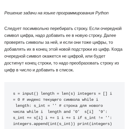
Решение задачи на языке программирования Python
Следует посимвольно перебирать строку. Если очередной
символ цифра, надо добавить ее в новую строку. Далее
проверять символы за ней, и если они тоже цифры, то
добавлять их в конец этой новой подстроки из цифр. Когда
очередной символ окажется не цифрой, или будет
достигнут конец строки, то надо преобразовать строку из
цифр в число и добавить в список.
s
=
input
()
length
=
len
(
s
)
integers
=
[]
i
=
0
# индекс текущего символа
while
i
length
:
s_int
=
''
# строка для нового 
числа
while
i
length
and
'0'
s
[
i
]
'9'
:
s_int
+=
s
[
i
]
i
+=
1
i
+=
1
if
s_int
!=
''
:
integers
.
append
(
int
(
s_int
))
print
(
integers
)