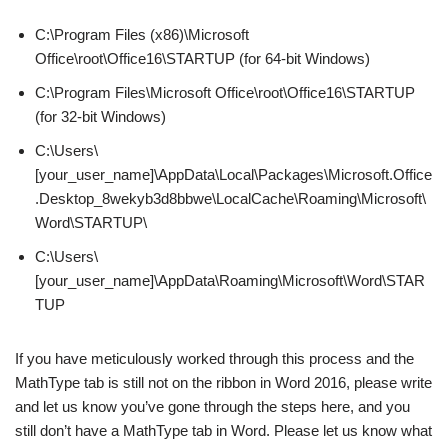
C:\Program Files (x86)\Microsoft
Office\root\Office16\STARTUP (for 64-bit Windows)
C:\Program Files\Microsoft Office\root\Office16\STARTUP
(for 32-bit Windows)
C:\Users\
[your_user_name]\AppData\Local\Packages\Microsoft.Office
.Desktop_8wekyb3d8bbwe\LocalCache\Roaming\Microsoft\
Word\STARTUP\
C:\Users\
[your_user_name]\AppData\Roaming\Microsoft\Word\STAR
TUP
If you have meticulously worked through this process and the
MathType tab is still not on the ribbon in Word 2016, please write
and let us know you’ve gone through the steps here, and you
still don’t have a MathType tab in Word. Please let us know what