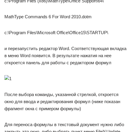
c:\Program Files (x86)\MathType\Office Support\64\
MathType Commands 6 For Word 2010.dotm
c:\Program Files\Microsoft Office\Office15\STARTUP\
и перезапустить редактор Word. Соответствующая вкладка
в меню Word появится. В результате нажатия на нее
откроется панель для работы с редактором формул
После выбора команды, указанной стрелкой, откроется
окно для ввода и редактирования формул (ниже показан
фрагмент окна с примером формулы)
Для переноса формулы в текстовый документ нужно либо
закрыть это окно, либо выбрать пункт меню File
½
Update,