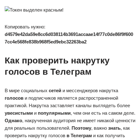
Копировать нужно:
d4579e42da59e8cc6d038114b3691accaae14f77c0de86f9f600
7cc4e568fe838b968f5ed9ebc32263ba2
Как проверить накрутку
голосов в Телеграм
В мире социальных
сетей
и мессенджеров накрутка
голосов
и подписчиков является распространенной
практикой. Накрутка заставляет каналы выглядеть более
увесистыми
и
популярными
, чем они есть на самом деле.
Однако
, накрученная аудитория не имеет никакой ценности
для реальных пользователей.
Поэтому
, важно
знать
, как
проверить накрутку голосов
в Телеграм
и как получить