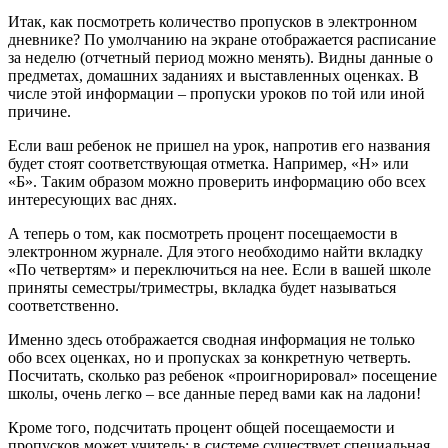
Итак, как посмотреть количество пропусков в электронном
дневнике? По умолчанию на экране отображается расписание
за неделю (отчетный период можно менять). Видны данные о
предметах, домашних заданиях и выставленных оценках. В
числе этой информации – пропуски уроков по той или иной
причине.
Если ваш ребенок не пришел на урок, напротив его названия
будет стоят соответствующая отметка. Например, «Н» или
«Б». Таким образом можно проверить информацию обо всех
интересующих вас днях.
А теперь о том, как посмотреть процент посещаемости в
электронном журнале. Для этого необходимо найти вкладку
«По четвертям» и переключиться на нее. Если в вашей школе
приняты семестры/триместры, вкладка будет называться
соответственно.
Именно здесь отображается сводная информация не только
обо всех оценках, но и пропусках за конкретную четверть.
Посчитать, сколько раз ребенок «проигнорировал» посещение
школы, очень легко – все данные перед вами как на ладони!
Кроме того, подсчитать процент общей посещаемости и
пропусков может учитель: в системе существует специальная