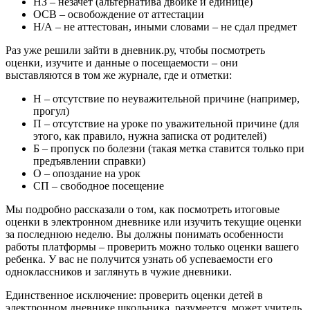
НЗ – незачет (альтернатива двойке и единице)
ОСВ – освобождение от аттестации
Н/А – не аттестован, иными словами – не сдал предмет
Раз уже решили зайти в дневник.ру, чтобы посмотреть
оценки, изучите и данные о посещаемости – они
выставляются в том же журнале, где и отметки:
Н – отсутствие по неуважительной причине (например,
прогул)
П – отсутствие на уроке по уважительной причине (для
этого, как правило, нужна записка от родителей)
Б – пропуск по болезни (такая метка ставится только при
предъявлении справки)
О – опоздание на урок
СП – свободное посещение
Мы подробно рассказали о том, как посмотреть итоговые
оценки в электронном дневнике или изучить текущие оценки
за последнюю неделю. Вы должны понимать особенности
работы платформы – проверить можно только оценки вашего
ребенка. У вас не получится узнать об успеваемости его
одноклассников и заглянуть в чужие дневники.
Единственное исключение: проверить оценки детей в
электронном дневнике школьника, разумеется, может учитель.