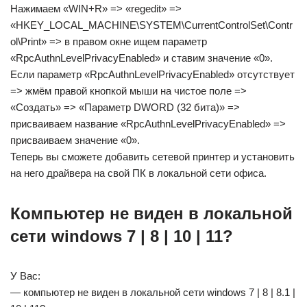
Нажимаем «WIN+R» => «regedit» =>
«HKEY_LOCAL_MACHINE\SYSTEM\CurrentControlSet\Contr
ol\Print» => в правом окне ищем параметр
«RpcAuthnLevelPrivacyEnabled» и ставим значение «0».
Если параметр «RpcAuthnLevelPrivacyEnabled» отсутствует
=> жмём правой кнопкой мыши на чистое поле =>
«Создать» => «Параметр DWORD (32 бита)» =>
присваиваем название «RpcAuthnLevelPrivacyEnabled» =>
присваиваем значение «0».
Теперь вы сможете добавить сетевой принтер и установить
на него драйвера на свой ПК в локальной сети офиса.
Компьютер не виден в локальной
сети windows 7 | 8 | 10 | 11?
У Вас:
— компьютер не виден в локальной сети windows 7 | 8 | 8.1 |