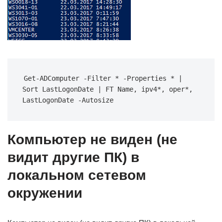
Get-ADComputer -Filter * -Properties * | 
Sort LastLogonDate | FT Name, ipv4*, oper*, 
LastLogonDate -Autosize
Компьютер не виден (не
видит другие ПК) в
локальном сетевом
окружении