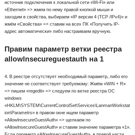
источник подключения к локальной сети «Wi-Fi» или
«Ethernet» => жмем по нему правой кнопкой мыши и
заходим в свойства, выбираем «IP версии 4 (TCP /IPv4)» и
жмём «Свойства» => ставим на всех ПК «Получить IP-
адрес автоматически» либо настраиваем вручную.
Правим параметр ветки реестра
allowlnsecureguestauth на 1
4. В реестре отсутствует необходимый параметр, либо его
значение не соответствует требуемому: Жмём «WIN + R»
=> пишем «regedit» => следуем по ветке реестра ОС
windows
«HKLM\SYSTEM\CurrentControlSet\Services\LanmanWorkstat
ion\Parametrs» в правом окне ищем параметр
«AllowlnsecureGuestAuth» => щелкаем по
«AllowlnsecureGuestAuth» и ставим значение параметра «1».
Если параметр «AllowlnsecureGuestAuth», в правой части