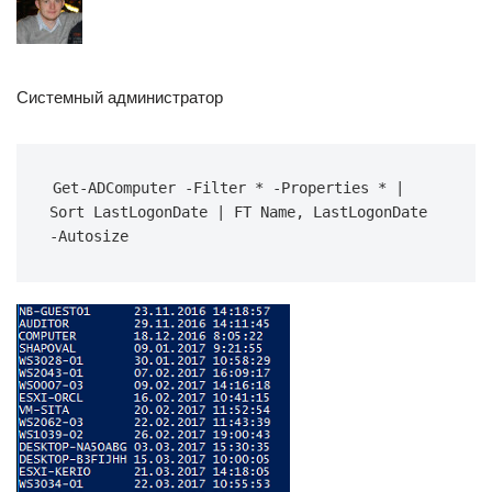
Системный администратор
Get-ADComputer -Filter * -Properties * | 
Sort LastLogonDate | FT Name, LastLogonDate 
-Autosize