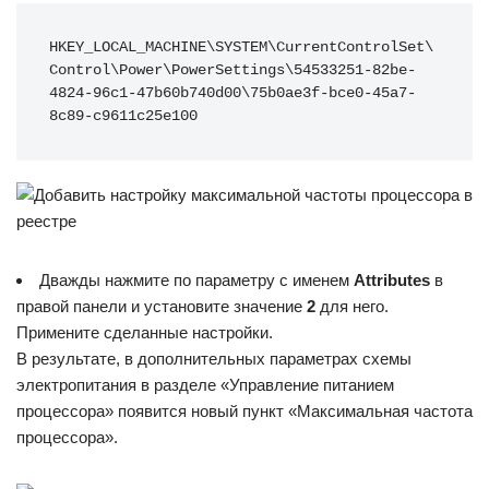
HKEY_LOCAL_MACHINE\SYSTEM\CurrentControlSet\
Control\Power\PowerSettings\54533251-82be-
4824-96c1-47b60b740d00\75b0ae3f-bce0-45a7-
8c89-c9611c25e100
Дважды нажмите по параметру с именем
Attributes
в
правой панели и установите значение
2
для него.
Примените сделанные настройки.
В результате, в дополнительных параметрах схемы
электропитания в разделе «Управление питанием
процессора» появится новый пункт «Максимальная частота
процессора».