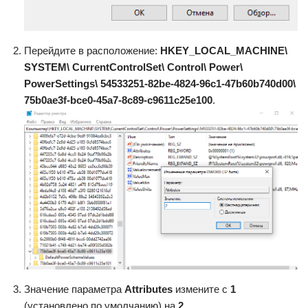
Перейдите в расположение:
HKEY_LOCAL_MACHINE\
SYSTEM\ CurrentControlSet\ Control\ Power\
PowerSettings\ 54533251-82be-4824-96c1-47b60b740d00\
75b0ae3f-bce0-45a7-8c89-c9611c25e100
.
Значение параметра
Attributes
измените с
1
(установлено по умолчанию) на
2
.