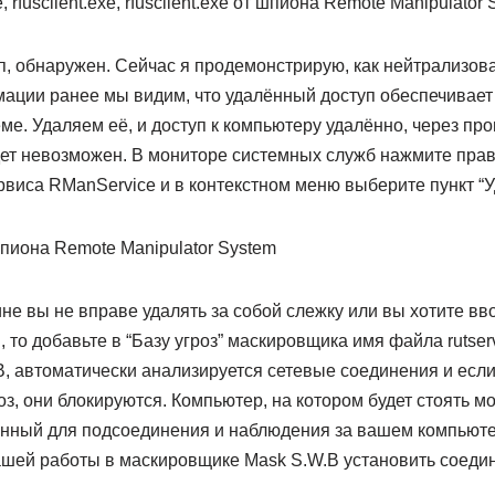
, обнаружен. Сейчас я продемонстрирую, как нейтрализова
ации ранее мы видим, что удалённый доступ обеспечивает
ме. Удаляем её, и доступ к компьютеру удалённо, через пр
удет невозможен. В мониторе системных служб нажмите пра
рвиса RManService и в контекстном меню выберите пункт “У
ине вы не вправе удалять за собой слежку или вы хотите вв
 то добавьте в “Базу угроз” маскировщика имя файла rutserv
, автоматически анализируется сетевые соединения и если
оз, они блокируются. Компьютер, на котором будет стоять 
нный для подсоединения и наблюдения за вашем компьютер
ашей работы в маскировщике Mask S.W.B установить соеди