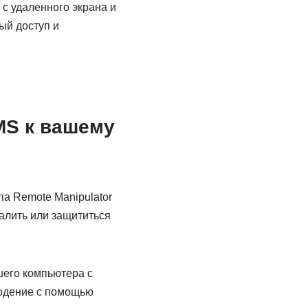
с удаленного экрана и
ый доступ и
MS к вашему
па Remote Manipulator
алить или защититься
шего компьютера с
блюдение с помощью