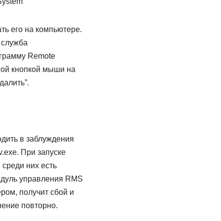
ть его на компьютере.
 служба
ограмму Remote
вой кнопкой мыши на
далить”.
одить в заблуждения
.exe. При запуске
 среди них есть
модуль управления RMS
ом, получит сбой и
нение повторно.