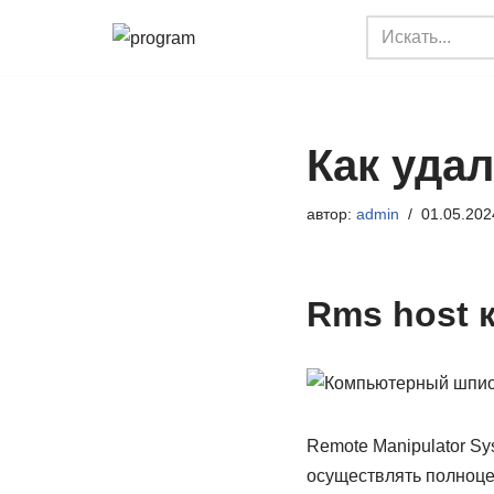
Перейти
к
содержимому
Как уда
автор:
admin
01.05.202
Rms host 
Remote Manipulator S
осуществлять полноце