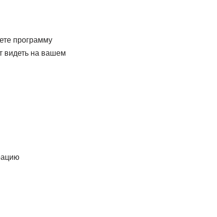
оете программу
т видеть на вашем
рацию