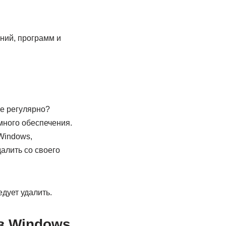
ний, программ и
е регулярно?
много обеспечения.
Windows,
лить со своего
дует удалить.
в Windows