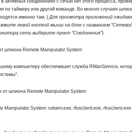
в активных соединениях с сетью нет этого процесса, прове
 по таймеру или другой команде. Во многих случаях шпи
ходятся именно там. (
Для просмотра приложений ожидаю
жмите левой кнопкой мыши на блок с названием “Сетевой
нитора сети выберите пункт “Соединения”
).
ашему компьютеру обеспечивает служба RManService, кото
истемы”.
Manipulator System: rutserv.exe, rfusclient.exe, rfusclient.e