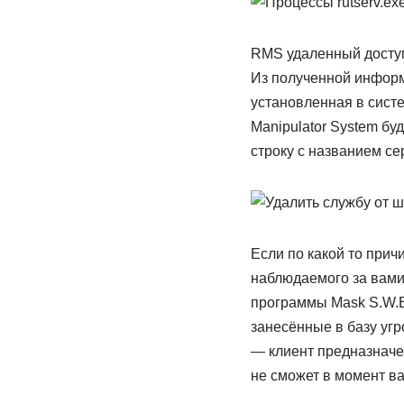
RMS удаленный доступ
Из полученной информ
установленная в систе
Manipulator System б
строку с названием се
Если по какой то прич
наблюдаемого за вами,
программы Mask S.W.B
занесённые в базу угр
— клиент предназначе
не сможет в момент в