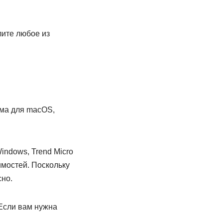
лите любое из
мма для macOS,
indows, Trend Micro
имостей. Поскольку
сно.
 Если вам нужна