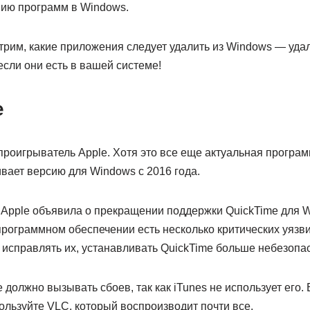
нию программ в Windows.
трим, какие приложения следует удалить из Windows — уда
сли они есть в вашей системе!
e
проигрыватель Apple. Хотя это все еще актуальная програ
вает версию для Windows с 2016 года.
к Apple объявила о прекращении поддержки QuickTime для W
программном обеспечении есть несколько критических уязв
т исправлять их, устанавливать QuickTime больше небезопа
 должно вызывать сбоев, так как iTunes не использует его.
ользуйте VLC, который воспроизводит почти все.