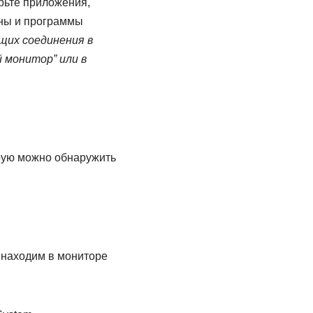
рьте приложения,
оны и программы
щих соединения в
 монитор” или в
рую можно обнаружить
xe находим в мониторе