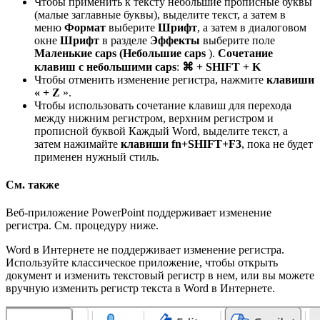
Чтобы применить к тексту небольшие прописные буквы
(малые заглавные буквы), выделите текст, а затем в
меню
Формат
выберите
Шрифт
, а затем в диалоговом
окне
Шрифт
в разделе
Эффекты
выберите поле
Маленькие caps (Небольшие caps
).
Сочетание
клавиш с небольшими caps
:
⌘ + SHIFT + K
Чтобы отменить изменение регистра, нажмите
клавиши
« + Z
».
Чтобы использовать сочетание клавиш для перехода
между нижним регистром, верхним регистром и
прописной буквой Каждый Word, выделите текст, а
затем нажимайте
клавиши fn+SHIFT+F3
, пока не будет
применен нужный стиль.
См. также
Веб-приложение PowerPoint поддерживает изменение
регистра. См. процедуру ниже.
Word в Интернете не поддерживает изменение регистра.
Используйте классическое приложение, чтобы открыть
документ и изменить текстовый регистр в нем, или вы можете
вручную изменить регистр текста в Word в Интернете.