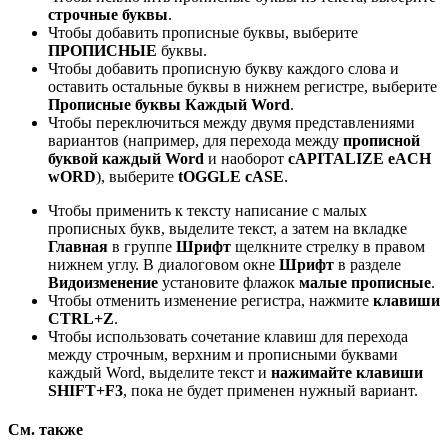
строчные буквы
.
Чтобы добавить прописные буквы, выберите
ПРОПИСНЫЕ
буквы.
Чтобы добавить прописную букву каждого слова и
оставить остальные буквы в нижнем регистре, выберите
Прописные буквы Каждый Word
.
Чтобы переключиться между двумя представлениями
вариантов (например, для перехода между
прописной
буквой каждый Word
и наоборот
cAPITALIZE eACH
wORD
), выберите
tOGGLE cASE
.
Чтобы применить к тексту написание с малых
прописных букв, выделите текст, а затем на вкладке
Главная
в группе
Шрифт
щелкните стрелку в правом
нижнем углу. В диалоговом окне
Шрифт
в разделе
Видоизменение
установите флажок
малые прописные
.
Чтобы отменить изменение регистра, нажмите
клавиши
CTRL+Z
.
Чтобы использовать сочетание клавиш для перехода
между строчным, верхним и прописными буквами
каждый Word, выделите текст и
нажимайте клавиши
SHIFT+F3
, пока не будет применен нужный вариант.
См. также