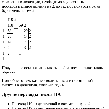
счисления в двоичную, необходимо осуществить
последовательное деление на 2, до тех пор пока остаток не
будет меньше чем 2.
119
2
—
118
59
2
—
1
58
29
2
—
1
28
14
2
—
1
14
7
2
—
0
6
3
2
—
1
2
1
1
Полученные остатки записываем в обратном порядке, таким
образом:
Подробнее о том, как переводить числа из десятичной
системы в двоичную, смотрите здесь.
Другие переводы числа 119:
Перевод 119 из десятичной в восьмеричную с/с
Перевод 119 из шестнадцатеричной в восьмеричную с/с