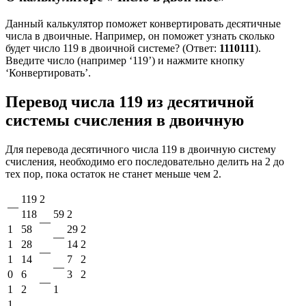
Данный калькулятор поможет конвертировать десятичные
числа в двоичные. Например, он поможет узнать сколько
будет число 119 в двоичной системе? (Ответ:
1110111
).
Введите число (например ‘119’) и нажмите кнопку
‘Конвертировать’.
Перевод числа 119 из десятичной
системы счисления в двоичную
Для перевода десятичного числа 119 в двоичную систему
счисления, необходимо его последовательно делить на 2 до
тех пор, пока остаток не станет меньше чем 2.
119
2
—
118
59
2
—
1
58
29
2
—
1
28
14
2
—
1
14
7
2
—
0
6
3
2
—
1
2
1
1