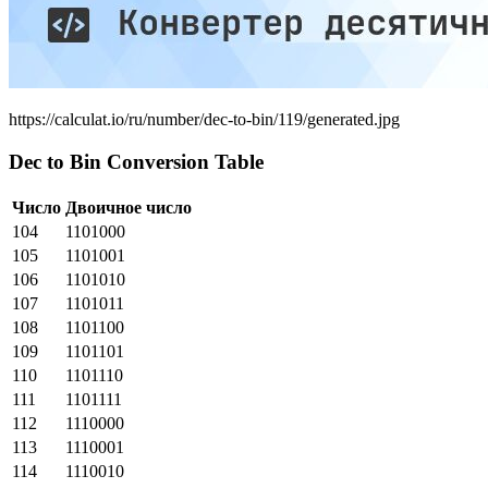
https://calculat.io/ru/number/dec-to-bin/119/generated.jpg
Dec to Bin Conversion Table
Число
Двоичное число
104
1101000
105
1101001
106
1101010
107
1101011
108
1101100
109
1101101
110
1101110
111
1101111
112
1110000
113
1110001
114
1110010