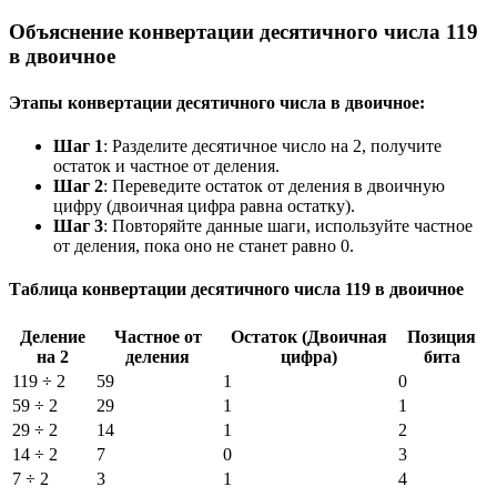
Объяснение конвертации десятичного числа 119
в двоичное
Этапы конвертации десятичного числа в двоичное:
Шаг 1
: Разделите десятичное число на 2, получите
остаток и частное от деления.
Шаг 2
: Переведите остаток от деления в двоичную
цифру (двоичная цифра равна остатку).
Шаг 3
: Повторяйте данные шаги, используйте частное
от деления, пока оно не станет равно 0.
Таблица конвертации десятичного числа 119 в двоичное
Деление
Частное от
Остаток (Двоичная
Позиция
на 2
деления
цифра)
бита
119 ÷ 2
59
1
0
59 ÷ 2
29
1
1
29 ÷ 2
14
1
2
14 ÷ 2
7
0
3
7 ÷ 2
3
1
4