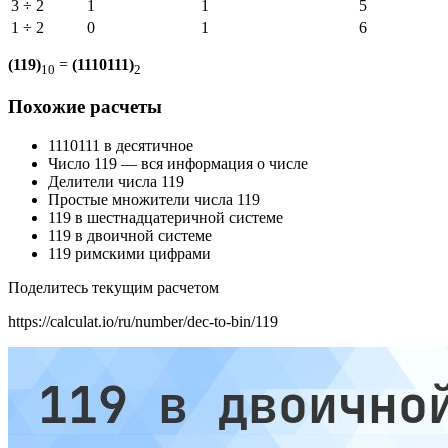
3 ÷ 2
1
1
5
1 ÷ 2
0
1
6
(119)
=
(1110111)
10
2
Похожие расчеты
1110111 в десятичное
Число 119 — вся информация о числе
Делители числа 119
Простые множители числа 119
119 в шестнадцатеричной системе
119 в двоичной системе
119 римскими цифрами
Поделитесь текущим расчетом
https://calculat.io/ru/number/dec-to-bin/119