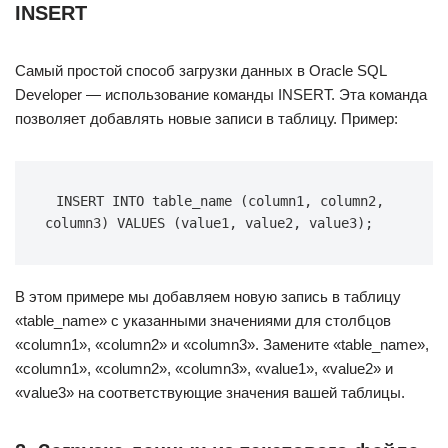
INSERT
Самый простой способ загрузки данных в Oracle SQL
Developer — использование команды INSERT. Эта команда
позволяет добавлять новые записи в таблицу. Пример:
INSERT INTO table_name (column1, column2, 
column3) VALUES (value1, value2, value3);
В этом примере мы добавляем новую запись в таблицу
«table_name» с указанными значениями для столбцов
«column1», «column2» и «column3». Замените «table_name»,
«column1», «column2», «column3», «value1», «value2» и
«value3» на соответствующие значения вашей таблицы.