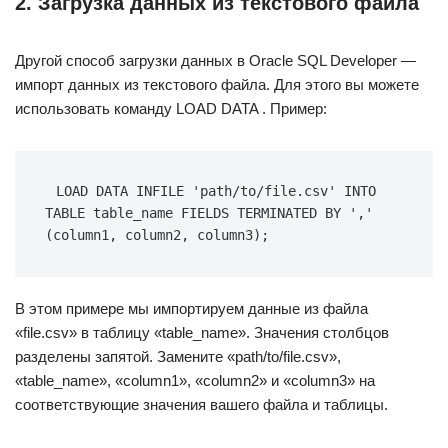
2. Загрузка данных из текстового файла
Другой способ загрузки данных в Oracle SQL Developer —
импорт данных из текстового файла. Для этого вы можете
использовать команду LOAD DATA . Пример:
LOAD DATA INFILE 'path/to/file.csv' INTO 
TABLE table_name FIELDS TERMINATED BY ',' 
(column1, column2, column3);
В этом примере мы импортируем данные из файла
«file.csv» в таблицу «table_name». Значения столбцов
разделены запятой. Замените «path/to/file.csv»,
«table_name», «column1», «column2» и «column3» на
соответствующие значения вашего файла и таблицы.