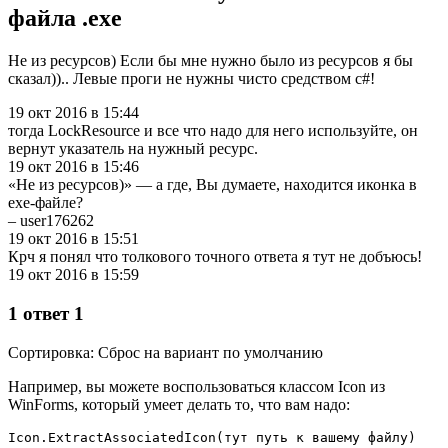
файла .exe
Не из ресурсов) Если бы мне нужно было из ресурсов я бы
сказал)).. Левые проги не нужны чисто средством c#!
19 окт 2016 в 15:44
тогда LockResource и все что надо для него используйте, он
вернут указатель на нужный ресурс.
19 окт 2016 в 15:46
«Не из ресурсов)» — а где, Вы думаете, находится иконка в
exe-файле?
– user176262
19 окт 2016 в 15:51
Крч я понял что толкового точного ответа я тут не добъюсь!
19 окт 2016 в 15:59
1 ответ 1
Сортировка: Сброс на вариант по умолчанию
Например, вы можете воспользоваться классом Icon из
WinForms, который умеет делать то, что вам надо:
Icon.ExtractAssociatedIcon(тут путь к вашему файлу)