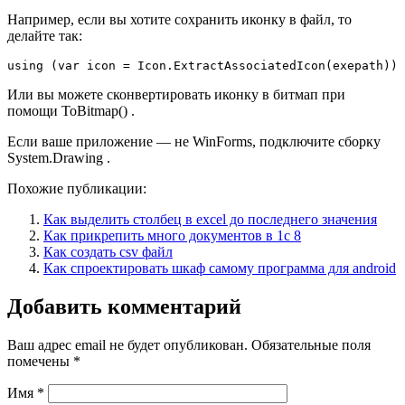
Например, если вы хотите сохранить иконку в файл, то
делайте так:
using (var icon = Icon.ExtractAssociatedIcon(exepath)) 
Или вы можете сконвертировать иконку в битмап при
помощи ToBitmap() .
Если ваше приложение — не WinForms, подключите сборку
System.Drawing .
Похожие публикации:
Как выделить столбец в excel до последнего значения
Как прикрепить много документов в 1с 8
Как создать csv файл
Как спроектировать шкаф самому программа для android
Добавить комментарий
Ваш адрес email не будет опубликован.
Обязательные поля
помечены
*
Имя
*