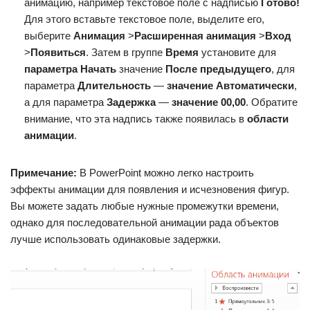
анимацию, например текстовое поле с надписью
Готово!
Для этого вставьте текстовое поле, выделите его,
выберите
Анимация
>
Расширенная анимация
>
Вход
>
Появиться
. Затем в группе
Время
установите для
параметра Начать
значение
После предыдущего
, для
параметра
Длительность
—
значение Автоматически
,
а для параметра
Задержка
—
значение 00,00
. Обратите
внимание, что эта надпись также появилась в
области
анимации
.
Примечание:
В PowerPoint можно легко настроить
эффекты анимации для появления и исчезновения фигур.
Вы можете задать любые нужные промежутки времени,
однако для последовательной анимации рада объектов
лучше использовать одинаковые задержки.