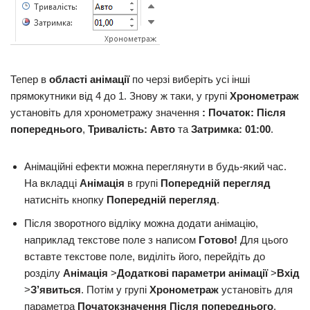
Тепер в
області анімації
по черзі виберіть усі інші
прямокутники від 4 до 1. Знову ж таки, у групі
Хронометраж
установіть для хронометражу значення
: Початок: Після
попереднього
,
Тривалість: Авто
та
Затримка: 01:00
.
Анімаційні ефекти можна переглянути в будь-який час.
На вкладці
Анімація
в групі
Попередній перегляд
натисніть кнопку
Попередній перегляд
.
Після зворотного відліку можна додати анімацію,
наприклад текстове поле з написом
Готово!
Для цього
вставте текстове поле, виділіть його, перейдіть до
розділу
Анімація
>
Додаткові параметри анімації
>
Вхід
>
З’явиться
. Потім у групі
Хронометраж
установіть для
параметра
Початок
значення Після попереднього
,