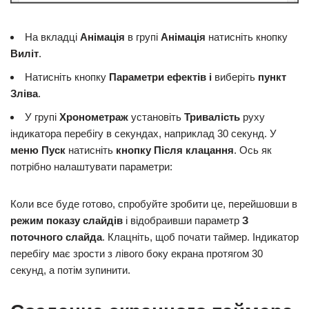
На вкладці
Анімація
в групі
Анімація
натисніть кнопку
Виліт
.
Натисніть кнопку
Параметри ефектів і
виберіть
пункт
Зліва
.
У групі
Хронометраж
установіть
Тривалість
руху
індикатора перебігу в секундах, наприклад 30 секунд. У
меню Пуск
натисніть
кнопку Після клацання
. Ось як
потрібно налаштувати параметри:
Коли все буде готово, спробуйте зробити це, перейшовши в
режим показу слайдів
і відобраивши параметр
З
поточного слайда
. Клацніть, щоб почати таймер. Індикатор
перебігу має зрости з лівого боку екрана протягом 30
секунд, а потім зупинити.