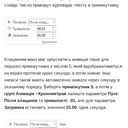
слайді. Число праворуч відповідає тексту в прямокутнику.
Клацанням миші має запускатись анімація лише для
першого прямокутника з числом 5, який відображатиметься
на екрані протягом одної секунди, а потім зникне. Інші
написи також мають автоматично зникати через секунду в
указаному порядку. Виберіть
прямокутник 5
, а потім у
групі Анімація
>
Хронометраж
залиште параметри
Пуск:
Після клацання
та
тривалості: .01
, але для параметра
Затримка
встановіть значення
01.00
, одна секунда.