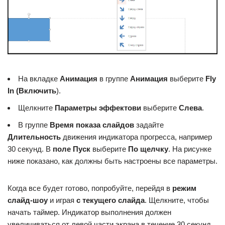
На вкладке
Анимация
в группе
Анимация
выберите
Fly
In (Включить
).
Щелкните
Параметры эффектов
и
выберите
Слева
.
В группе
Время показа слайдов
задайте
Длительность
движения индикатора прогресса, например
30 секунд. В
поле Пуск
выберите
По щелчку
. На рисунке
ниже показано, как должны быть настроены все параметры.
Когда все будет готово, попробуйте, перейдя в
режим
слайд-шоу
и играя
с текущего слайда
. Щелкните, чтобы
начать таймер. Индикатор выполнения должен
увеличиваться от левой части экрана в течение 30 секунд,