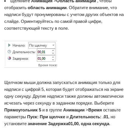
Щелкните
Анимация
>
Область анимации
, чтобы
отобразить
область анимации
. Обратите внимание, что
надписи будут пронумерованы с учетом других объектов на
слайде. Ориентируйтесь по самой правой цифре,
соответствующей тексту в поле.
Щелчком мыши должна запускаться анимация только для
надписи с цифрой 5, которая будет отображаться на экране
одну секунду. Другие надписи также должны автоматически
исчезать через секунду в заданном порядке. Выберите
Прямоугольник 5
и в группе
Анимации
>
Время
оставьте
параметры
Пуск: При щелчке
и
Длительность: .01
, но
установите
значение Задержка
01,00, одна секунда
.