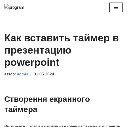
Перейти
к
содержимому
Как вставить таймер в
презентацию
powerpoint
автор:
admin
01.05.2024
Створення екранного
таймера
Ви можете додати анімований екранний таймер або панель