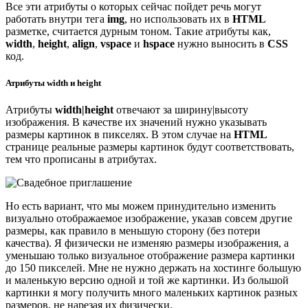
Все эти атрибуты о которых сейчас пойдет речь могут
работать внутри тега
img
, но использовать их в
HTML
разметке, считается дурным тоном. Такие атрибуты как,
width
,
height
,
align
,
vspace
и
hspace
нужно выносить в
CSS
код.
Атрибуты width и height
Атрибуты
width|height
отвечают за ширину|высоту
изображения. В качестве их значений нужно указывать
размеры картинок в пикселях. В этом случае на
HTML
странице реальные размеры картинок будут соответствовать,
тем что прописаны в атрибутах.
Но есть вариант, что мы можем принудительно изменить
визуально отображаемое изображение, указав совсем другие
размеры, как правило в меньшую сторону (без потери
качества). Я физически не изменяю размеры изображения, а
уменьшаю только визуальное отображение размера картинки
до 150 пикселей. Мне не нужно держать на хостинге большую
и маленькую версию одной и той же картинки. Из большой
картинки я могу получить много маленьких картинок разных
размеров, не нарезая их физически.