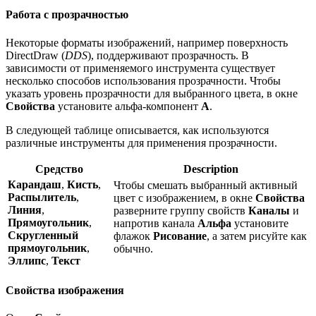
Работа с прозрачностью
Некоторые форматы изображений, например поверхность
DirectDraw (
DDS
), поддерживают прозрачность. В
зависимости от применяемого инструмента существует
несколько способов использования прозрачности. Чтобы
указать уровень прозрачности для выбранного цвета, в окне
Свойства
установите альфа-компонент
A
.
В следующей таблице описывается, как используются
различные инструменты для применения прозрачности.
Средство
Description
Карандаш
,
Кисть
,
Чтобы смешать выбранный активный
Распылитель
,
цвет с изображением, в окне
Свойства
Линия
,
разверните группу свойств
Каналы
и
Прямоугольник
,
напротив канала
Альфа
установите
Скругленный
флажок
Рисование
, а затем рисуйте как
прямоугольник
,
обычно.
Эллипс
,
Текст
Свойства изображения