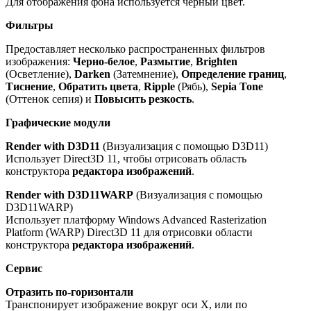
Для отображения фона используется черный цвет.
Фильтры
Предоставляет несколько распространенных фильтров
изображения:
Черно-белое
,
Размытие
,
Brighten
(Осветление),
Darken
(Затемнение),
Определение границ
,
Тиснение
,
Обратить цвета
,
Ripple
(Рябь),
Sepia Tone
(Оттенок сепия) и
Повысить резкость
.
Графические модули
Render with D3D11
(Визуализация с помощью D3D11)
Использует Direct3D 11, чтобы отрисовать область
конструктора
редактора изображений
.
Render with D3D11WARP
(Визуализация с помощью
D3D11WARP)
Использует платформу Windows Advanced Rasterization
Platform (WARP) Direct3D 11 для отрисовки области
конструктора
редактора изображений
.
Сервис
Отразить по-горизонтали
Транспонирует изображение вокруг оси X, или по