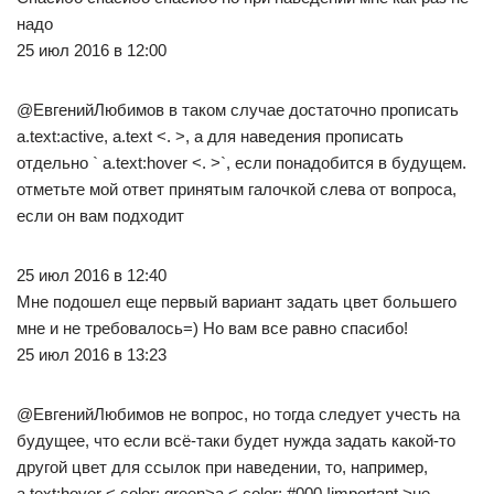
надо
25 июл 2016 в 12:00
@ЕвгенийЛюбимов в таком случае достаточно прописать
a.text:active, a.text <. >, а для наведения прописать
отдельно ` a.text:hover <. >`, если понадобится в будущем.
отметьте мой ответ принятым галочкой слева от вопроса,
если он вам подходит
25 июл 2016 в 12:40
Мне подошел еще первый вариант задать цвет большего
мне и не требовалось=) Но вам все равно спасибо!
25 июл 2016 в 13:23
@ЕвгенийЛюбимов не вопрос, но тогда следует учесть на
будущее, что если всё-таки будет нужда задать какой-то
другой цвет для ссылок при наведении, то, например,
a.text:hover < color: green>a < color: #000 !important >не