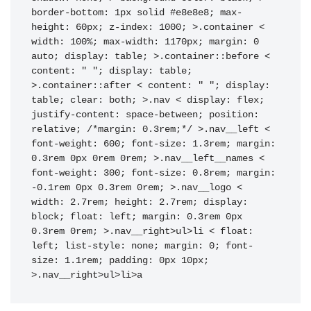
border-bottom: 1px solid #e8e8e8; max-
height: 60px; z-index: 1000; >.container < 
width: 100%; max-width: 1170px; margin: 0 
auto; display: table; >.container::before < 
content: " "; display: table; 
>.container::after < content: " "; display: 
table; clear: both; >.nav < display: flex; 
justify-content: space-between; position: 
relative; /*margin: 0.3rem;*/ >.nav__left < 
font-weight: 600; font-size: 1.3rem; margin: 
0.3rem 0px 0rem 0rem; >.nav__left__names < 
font-weight: 300; font-size: 0.8rem; margin: 
-0.1rem 0px 0.3rem 0rem; >.nav__logo < 
width: 2.7rem; height: 2.7rem; display: 
block; float: left; margin: 0.3rem 0px 
0.3rem 0rem; >.nav__right>ul>li < float: 
left; list-style: none; margin: 0; font-
size: 1.1rem; padding: 0px 10px; 
>.nav__right>ul>li>a