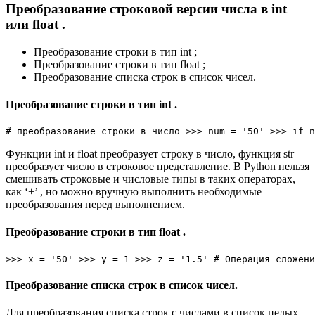
Преобразование строковой версии числа в int
или float .
Преобразование строки в тип int ;
Преобразование строки в тип float ;
Преобразование списка строк в список чисел.
Преобразование строки в тип int .
# преобразование строки в число
>>>
num
=
'50'
>>>
if
n
Функции int и float преобразует строку в число, функция str
преобразует число в строковое представление. В Python нельзя
смешивать строковые и числовые типы в таких операторах,
как ‘+’ , но можно вручную выполнить необходимые
преобразования перед выполнением.
Преобразование строки в тип float .
>>>
x
=
'50'
>>>
y
=
1
>>>
z
=
'1.5'
# Операция сложени
Преобразование списка строк в список чисел.
Для преобразования списка строк с числами в список целых