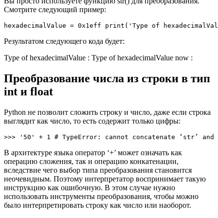
Вы просто используете функцию str() для преобразования.
Смотрите следующий пример:
hexadecimalValue = 0x1eff print('Type of hexadecimalVal
Результатом следующего кода будет:
Type of hexadecimalValue : Type of hexadecimalValue now :
Преобразование числа из строки в тип
int и float
Python не позволит сложить строку и число, даже если строка
выглядит как число, то есть содержит только цифры:
>>>
'50'
+
1
# TypeError: cannot concatenate ‘str’ and 
В архитектуре языка оператор ‘+’ может означать как
операцию сложения, так и операцию конкатенации,
вследствие чего выбор типа преобразования становится
неочевидным. Поэтому интерпретатор воспринимает такую
инструкцию как ошибочную. В этом случае нужно
использовать инструменты преобразования, чтобы можно
было интерпретировать строку как число или наоборот.