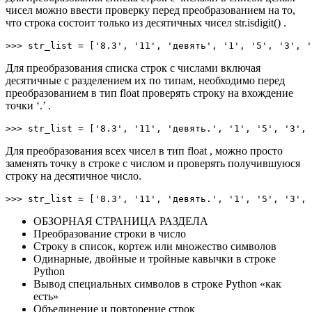
чисел можно ввести проверку перед преобразованием на то,
что строка состоит только из десятичных чисел str.isdigit() .
>>>
str_list
=
[
'8.3'
,
'11'
,
'девять'
,
'1'
,
'5'
,
'3'
,
'
Для преобразования списка строк с числами включая
десятичные c разделением их по типам, необходимо перед
преобразованием в тип float проверять строку на вхождение
точки ‘.’ .
>>>
str_list
=
[
'8.3'
,
'11'
,
'девять.'
,
'1'
,
'5'
,
'3'
,
Для преобразования всех чисел в тип float , можно просто
заменять точку в строке с числом и проверять получившуюся
строку на десятичное число.
>>>
str_list
=
[
'8.3'
,
'11'
,
'девять.'
,
'1'
,
'5'
,
'3'
,
ОБЗОРНАЯ СТРАНИЦА РАЗДЕЛА
Преобразование строки в число
Строку в список, кортеж или множество символов
Одинарные, двойные и тройные кавычки в строке
Python
Вывод специальных символов в строке Python «как
есть»
Объединение и повторение строк