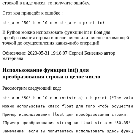
строкой в виде чисел, то получите ошибку.
Этот код приведёт к ошибке :
str_a = ’50’ b = 10 c = str_a + b print (c)
В Python можно использовать функции int и float для
преобразования строки в целое число или число с плавающей
точкой до осуществления каких-либо операций.
Обновлено: 2023-05-31 19:18:07 Сергей Бензенко автор
материала
Использование функции int() для
преобразования строки в целое число
Рассмотрим следующий код:
str_a = '50' b = 10 c = int(str_a) + b print ("The valu
Можно использовать класс 
float
 для того чтобы осуществи
Пример использования float для преобразования строки:
#Пример преобразования string во float str_a = '50.85' 
Замечание:
 если вы попытаетесь использовать здесь функц