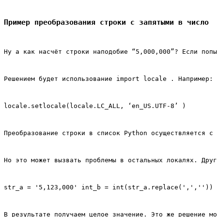
Пример преобразования строки с запятыми в число
Ну а как насчёт строки наподобие “5,000,000”? Если попы
Решением будет использование import locale . Например:
locale.setlocale(locale.LC_ALL, ‘en_US.UTF-8’ )
Преобразование строки в список Python осуществляется с 
Но это может вызвать проблемы в остальных локалях. Друг
str_a = '5,123,000' int_b = int(str_a.replace(',','')) 
В результате получаем целое значение. Это же решение мо