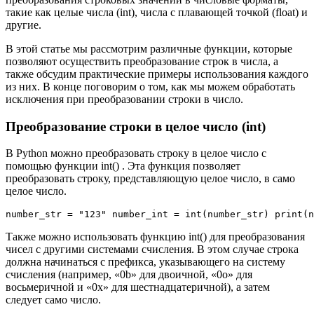
такие как целые числа (int), числа с плавающей точкой (float) и
другие.
В этой статье мы рассмотрим различные функции, которые
позволяют осуществить преобразование строк в числа, а
также обсудим практические примеры использования каждого
из них. В конце поговорим о том, как мы можем обработать
исключения при преобразовании строки в число.
Преобразование строки в целое число (int)
В Python можно преобразовать строку в целое число с
помощью функции int() . Эта функция позволяет
преобразовать строку, представляющую целое число, в само
целое число.
number_str = "123" number_int = int(number_str) print(n
Также можно использовать функцию int() для преобразования
чисел с другими системами счисления. В этом случае строка
должна начинаться с префикса, указывающего на систему
счисления (например, «0b» для двоичной, «0o» для
восьмеричной и «0x» для шестнадцатеричной), а затем
следует само число.