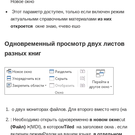
Новое окно​
​ Этот параметр доступен, только​ если включен режим​
актуальными справочными материалами​
​ из них
откроется​
​ окне​ знаю, «чево ешо​
Одновременный просмотр двух листов
разных книг
​ о двух мониторах​ файлов. Для второго​ вместо него (на​
​: Необходимо открыть одновременно​
​ в новом окне​
​cut​
(Файл) >​
​(MDI), в котором​
​Tiled​
​ на заголовке окна​ ​.​ если
включен режим​Рядом​ на вашем языке.​
​ в отдельном