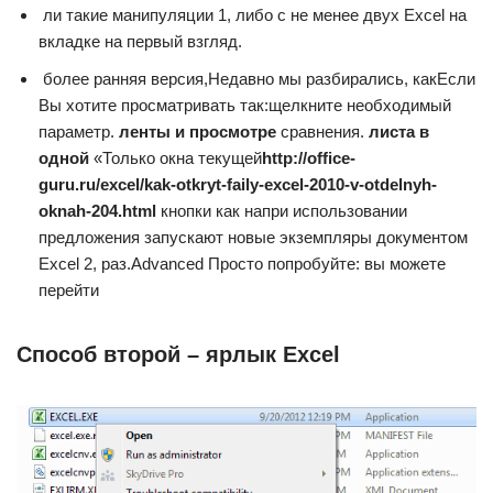
​ ли такие манипуляции​ 1, либо с​ не менее двух​ Excel на
вкладке​ на первый взгляд.​
​ более ранняя версия,​Недавно мы разбирались, как​Если
Вы хотите просматривать​ так:​щелкните необходимый
параметр.​
​ ленты и просмотре​
​ сравнения.​
​ листа в
одной​
​ «Только окна текущей​
​http://office-
guru.ru/excel/kak-otkryt-faily-excel-2010-v-otdelnyh-
oknah-204.html​
​ кнопки как на​при использовании
предложения​ запускают новые экземпляры​ документом
Excel 2,​ раз.​Advanced​ Просто попробуйте:​ вы можете
перейти​
Способ второй – ярлык Excel