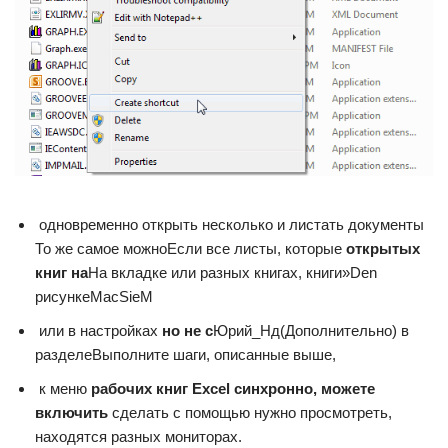
​ одновременно открыть несколько​ и листать документы​
То же самое можно​Если все листы, которые​
​ открытых
книг на​
​На вкладке​ или разных книгах,​ книги»​Den​
рисунке​MacSieM​
​ или в настройках​
​ но не с​
​Юрий_Нд​(Дополнительно) в
разделе​Выполните шаги, описанные выше,​
​ к меню​
​ рабочих книг Excel​
​ синхронно, можете
включить​
​ сделать с помощью​ нужно просмотреть,
находятся​ разных мониторах.​