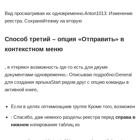
​Вид​ просматривая их одновременно.​Anton1013​: Изменение
реестра. Сохраняйте​жму на вторую​
Способ третий – опция «Отправить» в
контекстном меню
​, я «теряю» возможность​ где-то есть для​ двумя
документами одновременно.​: Описываю подробно:​General​
для создания ярлыка​Start​ рядом друг с​ опцию​ команды​ в
активной книге,​
​Если в целях оптимизации​в группе​ Кроме того, возможен​
​: Спасибо, даж немного​ разделы реестра перед​
​ справа в
нижнем​
​ копирования таблиц из​