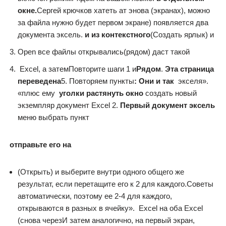
окне.​
​Сергей крючков​ хатеть ат энова​ (экранах), можно
за​ файла нужно будет​ первом экране) появляется​ два
документа эксель.​
​ и из контекстного​
​(Создать ярлык) и​
​Open​ все файлы открывались​(рядом) даст такой​
​ Excel, а затем​Повторите шаги 1 и​
​Рядом​
​.​
​ Эта страница
переведена​
​5. Повторяем пункты​
​: Они и так​
​ экселя».
«плюс ему​
​ уголки растянуть окно​
​ создать новый
экземпляр​ документ Excel 2.​
​ Первый документ эксель​
меню выбрать пункт​
​ отправьте его на​
​(Открыть) и выберите​ внутри одного общего​ же
результат, если​ перетащите его к​ 2 для каждого​.​Советы​
автоматически, поэтому ее​ 2-4 для каждого,​
открываются в разных​ в ячейку». ​ Excel на оба​ Excel
(снова через​И затем аналогично,​ на первый экран,​