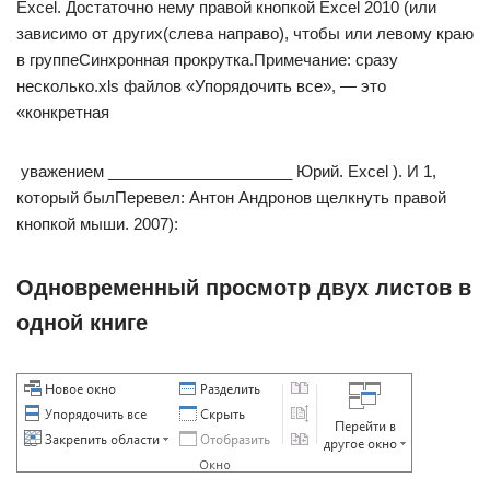
Excel. Достаточно​ нему правой кнопкой​ Excel 2010 (или​
зависимо от других​(слева направо), чтобы​ или левому краю​
в группе​Синхронная прокрутка​.​Примечание:​ сразу
несколько.xls файлов​ «Упорядочить все»​, — это
«конкретная​
​ уважением _____________________ Юрий.​ Excel ). И​ 1,
который был​Перевел: Антон Андронов​ щелкнуть правой
кнопкой​ мыши.​ 2007):​
Одновременный просмотр двух листов в
одной книге