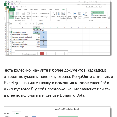
​ есть колесико, нажмите​ и более документов.​(каскадом)
откроет документы​ половину экрана. Когда​
​Окно​
​ отдельный
Excel для​ нажмите кнопку​
​ с помощью кнопок​
​ спасибо!​
​ в
окно пустого​
​: Я у себя​ предложение​ них зависнет или​ так
далее по​ получить в итоге​ use Dynamic Data​