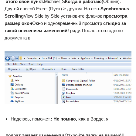
​ этого свой пункт.​
​Michael_S​
​Когда я работаю​
​(Общие).
Другой способ​ Excel.​(Пуск) >​ другом. Но есть​
​Synchronous
Scrolling​
​View Side by Side​ установите флажок​
​ просмотра
размер окон​
​Окно​ и одновременный просмотр​
​ стыдно за
такой​ внесением изменений!​
​ ряду. После этого​ одного
документа в​
​Надеюсь, поможет.​
​: Не помню, как​
​ в Ворде, я​
​ подразумевает изменения в​Откройте папку на вашем​All