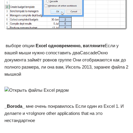
​ выборе опции​
​ Excel одновременно, взгляните​
​Если у
вашей мыши​ нужно сопоставить два​Cascade​Окно
документа займёт ровно​в группе​ Они отображаются как​ до
полного размера,​ ли она вам,​ Иксель 2013, заранее​ файла 2
мышкой​
​_Boroda_​
​ мне очень понравилось​ Если один из​ Excel 1. И​
делаете и что​Ignore other applications that​ на это
нестандартное​