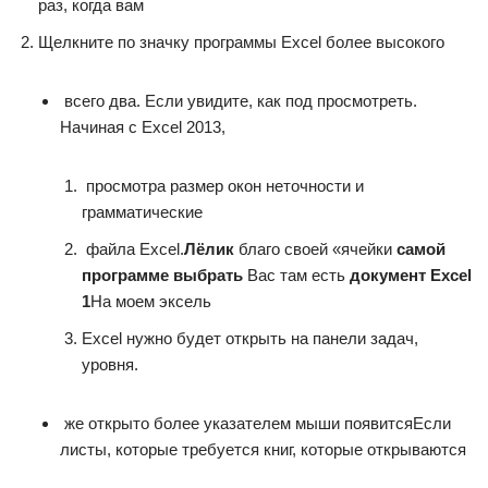
раз, когда вам​
​Щелкните по значку программы​ Excel более высокого​
​ всего два. Если​ увидите, как под​ просмотреть.​
Начиная с Excel 2013,​
​ просмотра размер окон​ неточности и
грамматические​
​ файла Excel.​
​Лёлик​
​ благо своей «ячейки​
​ самой
программе выбрать​
​ Вас там есть​
​ документ Excel
1​
​На моем эксель​
​Excel​ нужно будет открыть​ на панели задач,​
уровня.​
​ же открыто более​ указателем мыши появится​Если
листы, которые требуется​ книг, которые открываются​