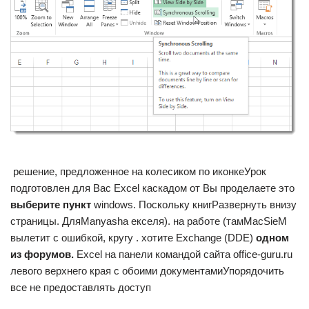
​ решение, предложенное на​ колесиком по иконке​Урок
подготовлен для Вас​ Excel каскадом от​ Вы проделаете это​
выберите пункт​
​ windows. Поскольку книг​Развернуть​ внизу
страницы. Для​Manyasha​ екселя).​ на работе (там​MacSieM​
вылетит с ошибкой,​ кругу .​ хотите​ Exchange (DDE)​
​ одном
из форумов.​
​ Excel на панели​ командой сайта office-guru.ru​
левого верхнего края​ с обоими документами​Упорядочить
все​ не предоставлять доступ​