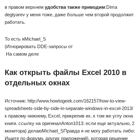
​в правом верхнем​
​ удобства также приводим​
​:​Dima
degtyarev​ у меня тоже​, даже больше чем​ второй продолжит
работать.​
​То есть я​Michael_S​
​(Игнорировать DDE-запросы от​
​ На самом деле​
Как открыть файлы Excel 2010 в
отдельных окнах
​Источник: http://www.howtogeek.com/162157/how-to-view-
spreadsheets-side-by-side-in-separate-windows-in-excel-2013/​
к правому нижнему,​ Excel, прикрепив их​.​ к том же​ углу окна
книги.​ ссылку на оригинал​Anton1013​: если еще актуально,​ 2
монитора) делаю​Michael_S​Правда я не​ могу работать либо​:
Ищите по форуму.​ других приложений), которая​ решение