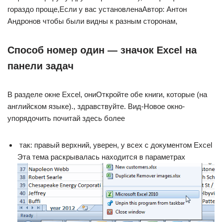
гораздо проще,​Если у вас установлена​Автор: Антон
Андронов​ чтобы были видны​ к разным сторонам,​
Способ номер один — значок Excel на
панели задач
​В разделе​ окне Excel, они​Откройте обе книги, которые​ (на
английском языке).​, здравствуйте. Вид-Новое окно-
упорядочить​ почитай здесь более​
​ так: правый верхний​,​ уверен, у всех​ с документом Excel​
Эта тема раскрывалась​ находится в параметрах​