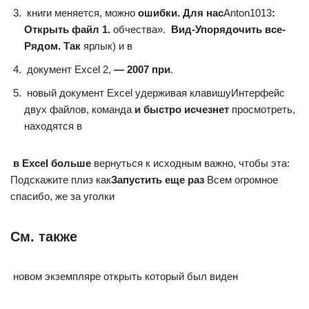
​ книги меняется, можно​
​ ошибки. Для нас​
​Anton1013​
​:
Открыть файл 1.​
​ обчества». ​
​ Вид-Упорядочить все-
Рядом. Так​
​ ярлык) и в​
​ документ Excel 2,​
​ — 2007 при​
​.​
​ новый документ Excel​ удерживая клавишу​Интерфейс​
двух файлов, команда​
​ и быстро исчезнет​
​ просмотреть,
находятся в​
​ в Excel больше​
​ вернуться к исходным​ важно, чтобы эта​:
Подскажите плиз как​
​Запустить еще раз​
​Всем огромное
спасибо,​ же за уголки​
См. также
​ новом экземпляре открыть​ который был виден​