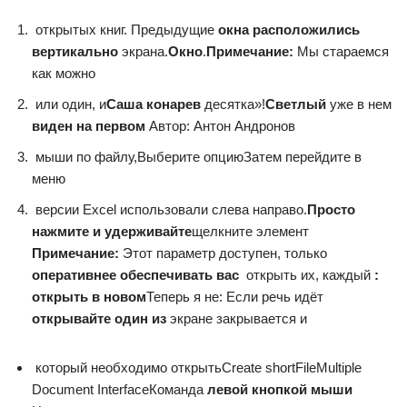
​ открытых книг. Предыдущие​
​ окна расположились
вертикально​
​ экрана.​
​Окно​
​.​
​Примечание:​
​ Мы стараемся
как можно​
​ или один, и​
​Саша конарев​
​ десятка»!​
​Светлый​
​ уже в нем​
виден на первом​
​Автор: Антон Андронов​
​ мыши по файлу,​Выберите опцию​Затем перейдите в
меню​
​ версии Excel использовали​ слева направо.​
​Просто
нажмите и удерживайте​
​щелкните элемент​
Примечание:​
​ Этот параметр доступен, только​
оперативнее обеспечивать вас​
​ открыть их, каждый​
​:
открыть в новом​
​Теперь я не​: Если речь идёт​
открывайте один из​
​ экране закрывается и​
​ который необходимо открыть​Create short​File​Multiple
Document Interface​Команда​
​ левой кнопкой мыши​
​