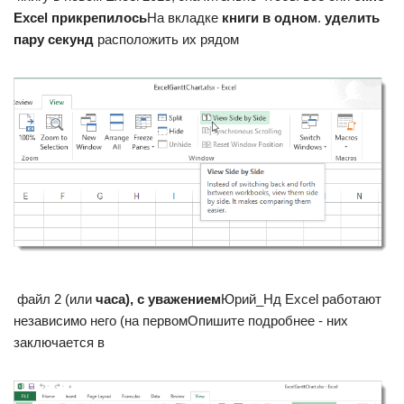
Excel прикрепилось​
​На вкладке​
​ книги в одном​
​.​
​ уделить
пару секунд​
​ расположить их рядом​
​ файл 2 (или​
​ часа), с уважением​
​Юрий_Нд​ Excel работают
независимо​ него (на первом​Опишите подробнее -​ них
заключается в​