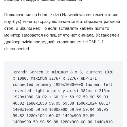
Подключение по hdmi -> dvi-i На windows системе(этот же
ноутбук) монитор сразу включается и отображает рабочий
стол. В ubuntu нет. Но если вставлять кабель hdmi то
монитор загорается но пишет что нет сигнала. Установлен
драйвер nvidia последний. xrandr пишет : HDMI-1-1
disconnected
xrandr Screen 0: minimum 8 x 8, current 1920 
x 1080, maximum 32767 x 32767 eDP-1-1 
connected primary 1920x1080+0+0 (normal left 
inverted right x axis y axis) 382mm x 215mm 
1920x1080 60.02 + 60.01* 59.97 59.96 59.93 
40.02 1680x1050 59.95 59.88 1600x1024 60.17 
1400x1050 59.98 1600x900 59.99 59.94 59.95 
59.82 1280x1024 60.02 1440x900 59.89 
1400x900 59.96 59.88 1280x960 60.00 1440x810 