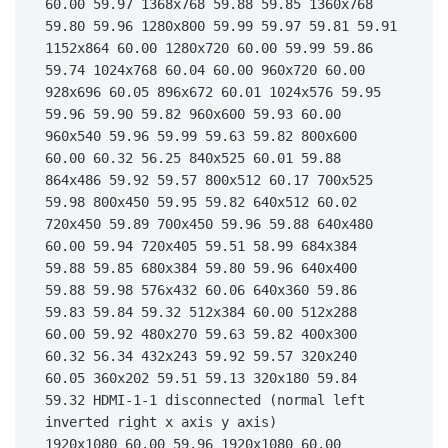
60.00 59.97 1368x768 59.88 59.85 1360x768 
59.80 59.96 1280x800 59.99 59.97 59.81 59.91 
1152x864 60.00 1280x720 60.00 59.99 59.86 
59.74 1024x768 60.04 60.00 960x720 60.00 
928x696 60.05 896x672 60.01 1024x576 59.95 
59.96 59.90 59.82 960x600 59.93 60.00 
960x540 59.96 59.99 59.63 59.82 800x600 
60.00 60.32 56.25 840x525 60.01 59.88 
864x486 59.92 59.57 800x512 60.17 700x525 
59.98 800x450 59.95 59.82 640x512 60.02 
720x450 59.89 700x450 59.96 59.88 640x480 
60.00 59.94 720x405 59.51 58.99 684x384 
59.88 59.85 680x384 59.80 59.96 640x400 
59.88 59.98 576x432 60.06 640x360 59.86 
59.83 59.84 59.32 512x384 60.00 512x288 
60.00 59.92 480x270 59.63 59.82 400x300 
60.32 56.34 432x243 59.92 59.57 320x240 
60.05 360x202 59.51 59.13 320x180 59.84 
59.32 HDMI-1-1 disconnected (normal left 
inverted right x axis y axis) 
1920x1080_60.00 59.96 1920x1080_60.00 