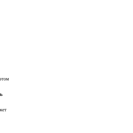
 этом
ь
жет