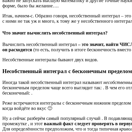
важно не запускать высшую математику и другие точные науки.
форме, было бы желание….
Итак, начнем-с. Образно говоря, несобственный интеграл – эт
с ними не так уж и много, к тому же у несобственного интегра
Что значит вычислить несобственный интеграл?
Вычислить несобственный интеграл
– это значит, найти ЧИ
он расходится
(то есть, получить в итоге бесконечность вместо 
Несобственные интегралы бывают двух видов.
Несобственный интеграл с бесконечным пределом
Иногда такой несобственный интеграл называют
несобственны
бесконечным пределом чаще всего выглядит так: . В чем его о
бесконечный: .
Реже встречаются интегралы с бесконечным нижним пределом и
когда войдёте во вкус 🙂
Ну а сейчас разберём самый популярный случай . В подавля
промежутке , и этот
важный факт следует проверять в перву
Для определённости предположим, что и тогда типичная
криво