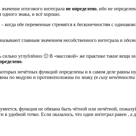
– значение итогового интеграла
не определено
, ибо не определен
 одного знака, и всё хорошо.
 – когда обе переменные стремятся к бесконечностям с одинаков
 называют главным значением несобственного интеграла и обоз
сь сильно углублённо 🙂 В «массовой» же практике такие вещи н
определено
.
некоторых нечётных функций определены и в самом деле равны н
равны по модулю и противоположны по знаку
(в силу нечётности
зумеется, функция не обязана быть чётной или нечётной, пожалу
 в удобной точке. Если оказалось, что один интеграл равен , а 