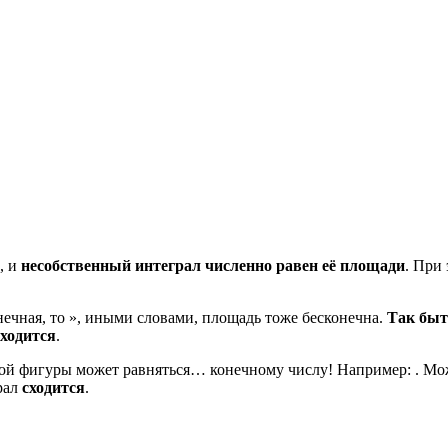
, и
несобственный интеграл
численно равен её площади
. При
онечная, то », иными словами, площадь тоже бесконечна.
Так быт
ходится
.
чной фигуры может равняться… конечному числу! Например: . Мо
рал
сходится
.