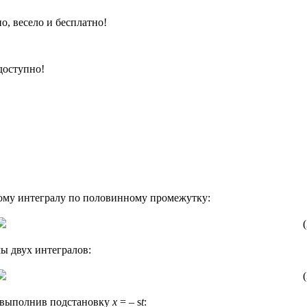
о, весело и бесплатно!
 доступно!
ному интегралу по половинному промежутку:
(
ы двух интегралов:
(
, выполнив подстановку
x
= – s
t
: