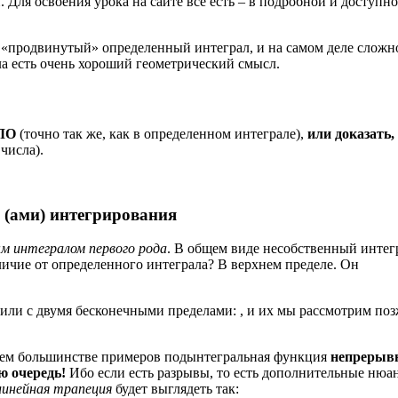
 Для освоения урока на сайте всё есть – в подробной и доступн
о «продвинутый» определенный интеграл, и на самом деле сложн
ла есть очень хороший геометрический смысл.
СЛО
(точно так же, как в определенном интеграле),
или доказать,
числа).
 (ами) интегрирования
м интегралом первого рода
. В общем виде несобственный интег
тличие от определенного интеграла? В верхнем пределе. Он
ли с двумя бесконечными пределами: , и их мы рассмотрим поз
ющем большинстве примеров подынтегральная функция
непрерыв
ю очередь!
Ибо если есть разрывы, то есть дополнительные нюа
линейная трапеция
будет выглядеть так: