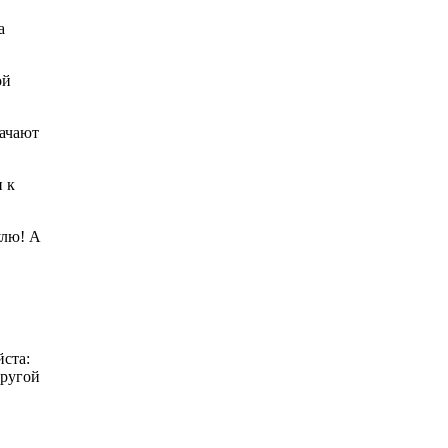
а
ой
начают
и к
улю! А
йста:
другой