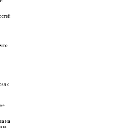
ой
остей
 что
рал с
же –
на
на
нсы.