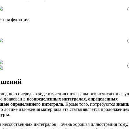
(
четная функция:
(
(
ешений
следнюю очередь в ходе изучения интегрального исчисления фу
шо подкован в
неопределенных интегралах
,
определенных
щью определенного интеграла
. Кроме того, потребуются
знани
По логике изложения материала эта статья является продолжение
гуры
.
ема несобственных интегралов – очень хорошая иллюстрация тому,