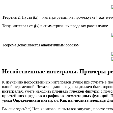
Теореиа 2
. Пусть
f
(
x
) – интегрируемая на промежутке [-
a
,
a
] не
Тогда интеграл от
f
(
x
) в симметричных пределах равен нулю:
Теорема доказывается аналогичным образом:
Несобственные интегралы. Примеры р
К изучению несобственных интегралов лучше приступать в по
одной переменной. Читатель данного урока должен быть хоро
интегралах
, уметь находить
площадь плоской фигуры с помо
простейших пределов
и
графиков элементарных функций
. 
урока
Определенный интеграл. Как вычислить площадь фи
Вы еще здесь? =) Нет, я никого не пытался запугать, просто т