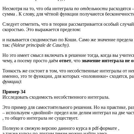
Несмотря на то, что оба интеграла
по отдельности
расходятся 
сумма . К слову, для чётной функции получаются бесконечности
Следует отметить, что в теории рассматривается особый случай
скоростью. Это выражается пределом:
и называется сходимостью по Коши. Само же значение предела
так:
(Valeur principale de Cauchy)
.
Но это имеет смысл включать в решение тогда, когда вы учите
чему, а посему просто даём
ответ
, что
значение интеграла не 
Тонкость же состоит в том, что несобственные интегралы от 
именно, это те функции, для которых «половинки» сходятся, 
функции)
:
Пример 34
Исследовать сходимость несобственного интеграла.
Это пример для самостоятельного решения. Но на практике, ра
– используем «двойной» предел или делим интеграл на две части
, то общего интеграла не существует.
Полную и свежую версию данного курса в pdf-формате ,
а также курсы по другим темам можно найти здесь.