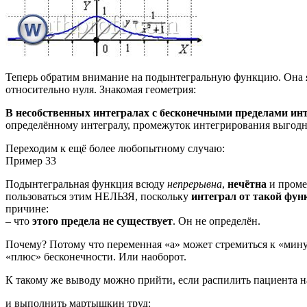
Теперь обратим внимание на подынтегральную функцию. Она 
относительно нуля. Знакомая геометрия:
В несобственных интегралах с бесконечными пределами и
определённому интегралу, промежуток интегрирования выгодно 
Переходим к ещё более любопытному случаю:
Пример 33
Подынтегральная функция всюду
непрерывна
,
нечётна
и проме
пользоваться этим НЕЛЬЗЯ, поскольку
интеграл от такой фун
причине:
– что
этого предела не существует
. Он не определён.
Почему? Потому что переменная «а» может стремиться к «мин
«плюс» бесконечности. Или наоборот.
К такому же выводу можно прийти, если распилить пациента на
и выполнить мартышкин труд: