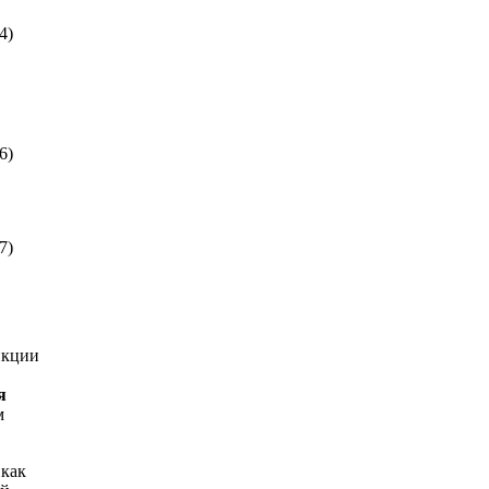
4)
6)
7)
нкции
я
м
 как