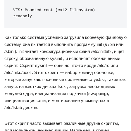
VFS: Mounted root (ext2 filesystem) 
readonly.
Как только система успешно загрузила корневую файловую
систему, она пытается выполнить программу init (в /bin или
/sbin ). init читает конфигурационный файл /etc/inittab , ищет
строку, обозначенную sysinit , и исполняет обозначенный
скрипт. Скрипт sysinit — обычно что-то вроде /etc/rc или
/etc/init.d/boot . Этот скрипт — набор команд оболочки,
которые запускают основные системные службы, такие как
запуск на жестких дисках fsck , загрузка необходимых
модулей ядра, инициализация подкачки (swapping),
инициализация сети, и монтирование упомянутых в
/etc/fstab дисков.
Этот скрипт часто вызывает различные другие скрипты,
для модульной инициализации. Например, в общей