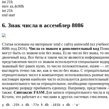
int 21h
mov ax,4c00h
int 21h
end start
6. Знак числа в ассемблер 8086
Статья основана на материале xrnd с сайта asmworld (из учебн
8086 под DOS).
Числа со знаком и дополнительный код
Помим
могут быть со знаком или без знака. Если число без знака, то о
двоичный вид. Все биты в таком числе являются информацион
представления чисел со знаком используется специальное кодир
знаковый бит равен нулю, то число положительное, иначе — от
выглядеть точно так же, как и число без знака. С отрицательн
отрицательных чисел в компьютерах использовались разные ви
настоящее время наиболее часто используется дополнительный к
положительного числа отрицательное, необходимо проинвертирова
младшему разряду прибавить единицу. Например, представим -
также.
Синтаксис FASM
Для записи отрицательного числа в пр
Кстати, это работает и с числами в других системах счисления,
y db -25h z db -77o k db -101b s db -'a'