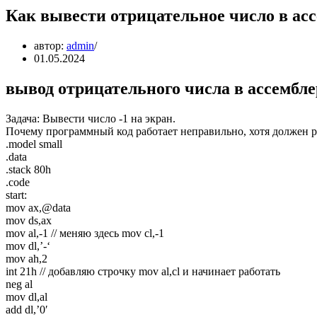
Как вывести отрицательное число в ас
автор:
admin
01.05.2024
вывод отрицательного числа в ассембл
Задача: Вывести число -1 на экран.
Почему программный код работает неправильно, хотя должен ра
.model small
.data
.stack 80h
.code
start:
mov ax,@data
mov ds,ax
mov al,-1 // меняю здесь mov cl,-1
mov dl,’-‘
mov ah,2
int 21h // добавляю строчку mov al,cl и начинает работать
neg al
mov dl,al
add dl,’0′