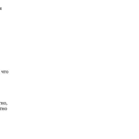
я
 что
тно,
нтно