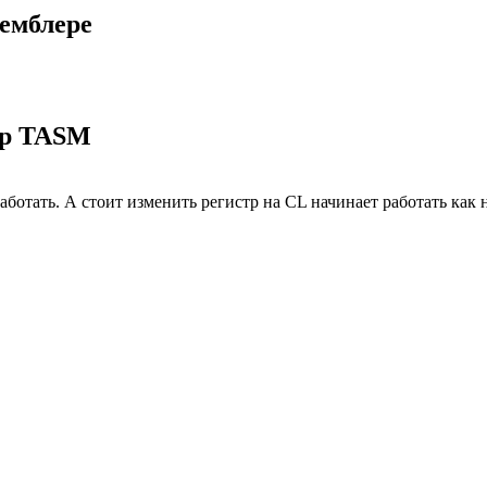
семблере
ер TASM
ботать. А стоит изменить регистр на CL начинает работать как 