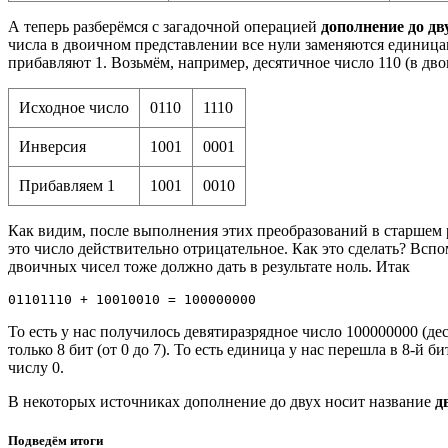
А теперь разберёмся с загадочной операцией
дополнение до дв
числа в двоичном представлении все нули заменяются единицам
прибавляют 1. Возьмём, например, десятичное число 110 (в дво
Исходное число
0110
1110
Инверсия
1001
0001
Прибавляем 1
1001
0010
Как видим, после выполнения этих преобразований в старшем ра
это число действительно отрицательное. Как это сделать? Вспо
двоичных чисел тоже должно дать в результате ноль. Итак
01101110 + 10010010 = 100000000
То есть у нас получилось девятиразрядное число 100000000 (дес
только 8 бит (от 0 до 7). То есть единица у нас перешла в 8-й б
числу 0.
В некоторых источниках дополнение до двух носит название
д
Подведём итоги