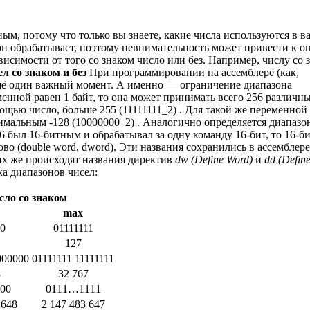
м, потому что только вы знаете, какие числа используются в в
он обрабатывает, поэтому невнимательность может привести к о
висимости от того со знаком число или без. Например, числу со 
л со знаком и без
При программировании на ассемблере (как,
ещё один важный момент. А именно — ограничение диапазона
менной равен 1 байт, то она может принимать всего 256 различн
мощью число, больше 255 (11111111_2) . Для такой же переменной
нимальным -128 (10000000_2) . Аналогично определяется диапазо
86 был 16-битным и обрабатывал за одну команду 16-бит, то 16-б
ово (double word, dword). Эти названия сохранились в ассемблер
их же происходят названия директив
dw (Define Word)
и
dd (Defin
ка диапазонов чисел:
сло со знаком
max
0
01111111
127
000000
01111111 11111111
8
32 767
00
0111…1111
 648
2 147 483 647