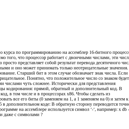
ого курса по программированию на ассемблер 16-битного процесс
о того, что процессор работает с двоичными числами, эти числ
но просто представляет собой результат перевода десятичного чис
ными и оно может принимать только неотрицательные значения.
ование. Старший бит в этом случае обозначает знак числа. Если
рицательное. Понятно, что положительное число со знаком будет
ыми числами чуть сложнее. Исторически для представления
ды кодирования: прямой, обратный и дополнительный код. В
од, в том числе и в процессорах x86. Чтобы сделать из
ть все его биты (0 заменяем на 1, а 1 заменяем на 0) и затем к
5 в дополнительном коде: В обратную сторону переводится точн
ограмме на ассемблере используется символ ‘-‘, например: x db 
 и даже с символами ?