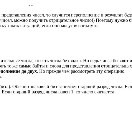
…
 представления чисел, то случится переполнение и результат буд
чисел, можно получить отрицательное число!) Поэтому нужно 
ку таких ситуаций, если они могут возникнуть.
тельные числа, то есть числа без знака. Но ведь числа бывают 
ять те же самые байты и слова для представления отрицательных
ополнение до двух
. Но прежде чем рассмотреть эту операцию,
о.
 (бита). Обычно знаковый бит занимает старший разряд числа. Ес
 Если старший разряд числа равен 1, то число считается