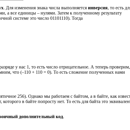
ух
. Для изменения знака числа выполняется
инверсия
, то есть дл
и, а все единицы – нулями. Затем к полученному результату
ичной системе это число 01101110). Тогда
зряде у нас 1, то есть число отрицательное. А теперь проверим,
мним, что (–110 + 110 = 0). То есть сложение полученных нами
ятичное 256). Однако мы работаем с байтом, а в байте, как извес
ит, которого в байте попросту нет. То есть для байта это эквивале
воичный дополнительный код
.