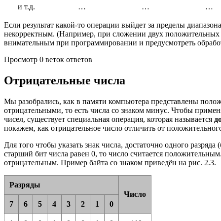
и т.д.
…
…
…
Если результат какой-то операции выйдет за пределы диапазона
некорректным. (Например, при сложении двух положительных 
внимательным при программировании и предусмотреть обработ
Просмотр 0 веток ответов
Отрицательные числа
Мы разобрались, как в памяти компьютера представлены положи
отрицательными, то есть числа со знаком минус. Чтобы примен
чисел, существует специальная операция, которая называется
д
покажем, как отрицательное число отличить от положительног
Для того чтобы указать знак числа, достаточно одного разряда
старший бит числа равен 0, то число считается положительным.
отрицательным. Пример байта со знаком приведён на рис. 2.3.
Разряды
Число
7
6
5
4
3
2
1
0