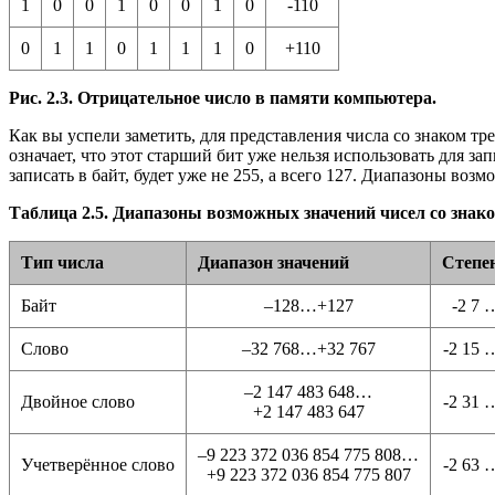
1
0
0
1
0
0
1
0
-110
0
1
1
0
1
1
1
0
+110
Рис. 2.3. Отрицательное число в памяти компьютера.
Как вы успели заметить, для представления числа со знаком тр
означает, что этот старший бит уже нельзя использовать для за
записать в байт, будет уже не 255, а всего 127. Диапазоны воз
Таблица 2.5. Диапазоны возможных значений чисел со знако
Тип числа
Диапазон значений
Степе
Байт
–128…+127
-2 7 
Слово
–32 768…+32 767
-2 15 
–2 147 483 648…
Двойное слово
-2 31 
+2 147 483 647
–9 223 372 036 854 775 808…
Учетверённое слово
-2 63 
+9 223 372 036 854 775 807