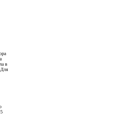
ора
а
ла в
 Для
о
-5