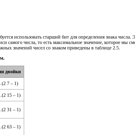
ебуется использовать старший бит для определения знака числа. 
писи самого числа, то есть максимальное значение, которое мы с
можных значений чисел со знаком приведены в таблице 2.5.
м.
ни двойки
…(2 7 – 1)
…(2 15 – 1)
…(2 31 – 1)
…(2 63 – 1)