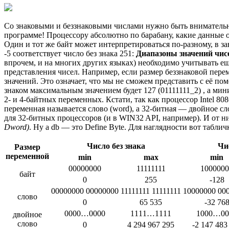
Со знаковыми и беззнаковыми числами нужно быть внимательны
программе! Процессору абсолютно по барабану, какие данные 
Один и тот же байт может интерпретироваться по-разному, в за
-5 соответствует число без знака 251:
Диапазоны значений чисе
впрочем, и на многих других языках) необходимо учитывать 
представления чисел. Например, если размер беззнаковой пере
значений. Это означает, что мы не сможем представить с её по
знаком максимальным значением будет 127 (01111111_2) , а ми
2- и 4-байтных переменных. Кстати, так как процессор Intel 80
переменная называется слово (word), а 32-битная — двойное сл
для 32-битных процессоров (и в WIN32 API, например). И от н
Dword)
. Ну а db — это Define Byte. Для наглядности вот таблич
Число без знака
Чи
Размер
переменной
min
max
min
00000000
11111111
1000000
байт
0
255
-128
00000000 00000000
11111111 11111111
10000000 00
слово
0
65 535
-32 76
0000…0000
1111…1111
1000…00
двойное
слово
0
4 294 967 295
-2 147 483