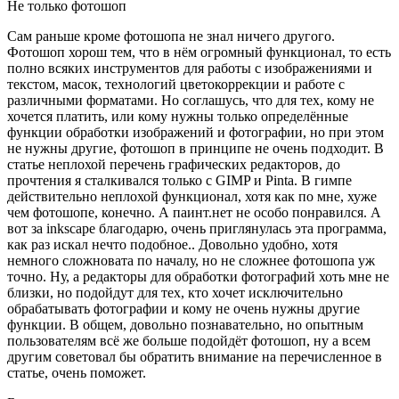
Не только фотошоп
Сам раньше кроме фотошопа не знал ничего другого.
Фотошоп хорош тем, что в нём огромный функционал, то есть
полно всяких инструментов для работы с изображениями и
текстом, масок, технологий цветокоррекции и работе с
различными форматами. Но соглашусь, что для тех, кому не
хочется платить, или кому нужны только определённые
функции обработки изображений и фотографии, но при этом
не нужны другие, фотошоп в принципе не очень подходит. В
статье неплохой перечень графических редакторов, до
прочтения я сталкивался только с GIMP и Pinta. В гимпе
действительно неплохой функционал, хотя как по мне, хуже
чем фотошопе, конечно. А паинт.нет не особо понравился. А
вот за inkscape благодарю, очень приглянулась эта программа,
как раз искал нечто подобное.. Довольно удобно, хотя
немного сложновата по началу, но не сложнее фотошопа уж
точно. Ну, а редакторы для обработки фотографий хоть мне не
близки, но подойдут для тех, кто хочет исключительно
обрабатывать фотографии и кому не очень нужны другие
функции. В общем, довольно познавательно, но опытным
пользователям всё же больше подойдёт фотошоп, ну а всем
другим советовал бы обратить внимание на перечисленное в
статье, очень поможет.