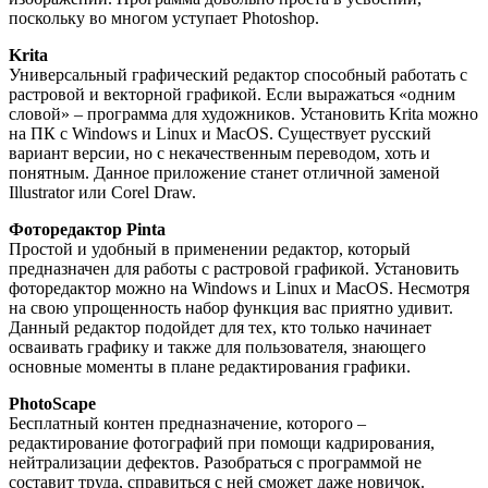
поскольку во многом уступает Photoshop.
Krita
Универсальный графический редактор способный работать с
растровой и векторной графикой. Если выражаться «одним
словой» – программа для художников. Установить Krita можно
на ПК с Windows и Linux и MacOS. Существует русский
вариант версии, но с некачественным переводом, хоть и
понятным. Данное приложение станет отличной заменой
Illustrator или Corel Draw.
Фоторедактор Pinta
Простой и удобный в применении редактор, который
предназначен для работы с растровой графикой. Установить
фоторедактор можно на Windows и Linux и MacOS. Несмотря
на свою упрощенность набор функция вас приятно удивит.
Данный редактор подойдет для тех, кто только начинает
осваивать графику и также для пользователя, знающего
основные моменты в плане редактирования графики.
PhotoScape
Бесплатный контен предназначение, которого –
редактирование фотографий при помощи кадрирования,
нейтрализации дефектов. Разобраться с программой не
составит труда, справиться с ней сможет даже новичок.