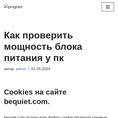
Перейти
к
содержимому
Как проверить
мощность блока
питания у пк
автор:
admin
01.05.2024
Cookies на сайте
bequiet.com.
bequiet.com использует файлы cookie (включая таковые