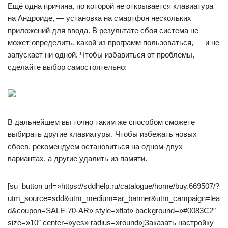
Ещё одна причина, по которой не открывается клавиатура
на Андроиде, — установка на смартфон нескольких
приложений для ввода. В результате сбоя система не
может определить, какой из программ пользоваться, — и не
запускает ни одной. Чтобы избавиться от проблемы,
сделайте выбор самостоятельно:
В дальнейшем вы точно таким же способом сможете
выбирать другие клавиатуры. Чтобы избежать новых
сбоев, рекомендуем остановиться на одном-двух
вариантах, а другие удалить из памяти.
[su_button url=»https://sddhelp.ru/catalogue/home/buy.669507/?
utm_source=sdd&utm_medium=ar_banner&utm_campaign=lea
d&coupon=SALE-70-AR» style=»flat» background=»#0083C2″
size=»10″ center=»yes» radius=»round»]Заказать настройку