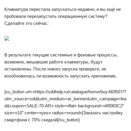
Клавиатура перестала запускаться недавно, и вы ещё не
пробовали перезапустить операционную систему?
Сделайте это сейчас:
В результате текущие системные и фоновые процессы,
возможно, мешавшие работе клавиатуры, будут
остановлены. После нового запуска проверьте, не
возобновилась ли возможность запускать приложение.
[su_button url=»https://sddhelp.ru/catalogue/home/buy.669507/?
utm_source=sdd&utm_medium=ar_banner&utm_campaign=lea
d&coupon=SALE-70-AR» style=»flat» background=»#0083C2″
size=»10″ center=»yes» radius=»round»]Заказать настройку
смартфона с 70% скидкой[/su_button]