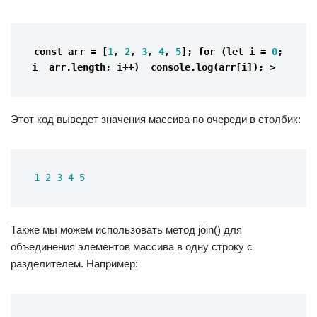
const 
arr
=
[
1
,
2
,
3
,
4
,
5
];
for
(
let
i
=
0
;
i
arr
.
length
;
i
++
)
console
.
log
(
arr
[
i
]);
>
Этот код выведет значения массива по очереди в столбик:
1 
2
3
4
5
Также мы можем использовать метод join() для
объединения элементов массива в одну строку с
разделителем. Например: