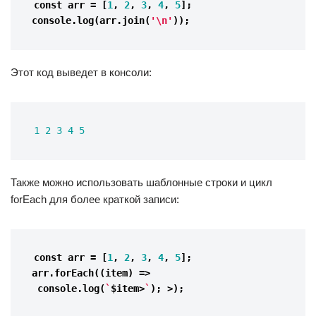
const 
arr
=
[
1
,
2
,
3
,
4
,
5
];
console
.
log
(
arr
.
join
(
'
\n
'
));
Этот код выведет в консоли:
1 
2
3
4
5
Также можно использовать шаблонные строки и цикл
forEach для более краткой записи:
const 
arr
=
[
1
,
2
,
3
,
4
,
5
];
arr
.
forEach
((
item
)
=>
console
.
log
(
`
$
item
>
`
);
>);