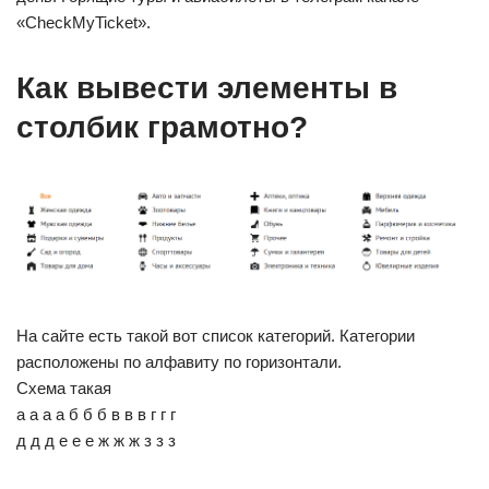
«CheckMyTicket».
Как вывести элементы в
столбик грамотно?
На сайте есть такой вот список категорий. Категории
расположены по алфавиту по горизонтали.
Схема такая
а а а а б б б в в в г г г
д д д е е е ж ж ж з з з