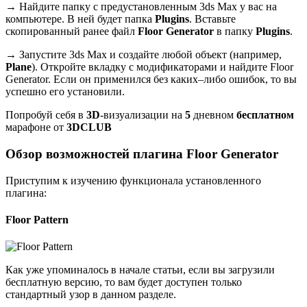
→ Найдите папку с предустановленным 3ds Max у вас на
компьютере. В ней будет папка
Plugins
. Вставьте
скопированный ранее файл
Floor Generator
в папку
Plugins
.
→ Запустите 3ds Max и создайте любой объект (например,
Plane
). Откройте вкладку с модификаторами и найдите Floor
Generator. Если он применился без каких–либо ошибок, то вы
успешно его установили.
Попробуй себя в
3D
-визуализации на
5
дневном
бесплатном
марафоне от
3DCLUB
Обзор возможностей плагина Floor Generator
Приступим к изучению функционала установленного
плагина:
Floor Pattern
Как уже упоминалось в начале статьи, если вы загрузили
бесплатную версию, то вам будет доступен только
стандартный узор в данном разделе.