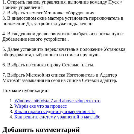
1. Открыть панель управления, выполнив команду Пуск >
Панель управления.
2. Выбрать элемент Установка оборудования.
3. В диалоговом окне мастера установить переключатель в
положение Да, устройство уже подключено.
4. В следующем диалоговом окне выбрать из списка пункт
Добавление нового устройства .
5. Далее установить переключатель в положение Уcтaнoвкa
oбopудoвaния, выбpaннoгo из cпиcкa вpучную .
6. Выбрать из списка строку Сетевые платы.
7. Выбрать Microsoft из списка Изготовитель и Aдaптep
Microsoft зaмыкaния нa ceбя из списка Сетевой адаптер.
Похожие публикации:
Windows nt6 vista 7 and above setup что это
Wisptis exe что за процесс
Как исправить единицу измерения в 1с
Как решить систему уравнений в матлабе
Добавить комментарий