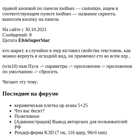
правой кнопкой по панели toolbars — customize, ищем в
соответствующем пункте toolbars — название скрипта,
выносим кнопку на панель
На сайте c 30.10.2021
Сообщений: 8
Цитата
ElvisSuperStar
:
кто шарит, я случайно в mzp віставил свойства текстовик, как
можно вернуть в исходній вид, он применил єто ко всем nzp ,
(win10) пкм Пуск -> параметры -> приложения -> приложения
по умолчанию -> сбросить
Читают эту тему:
Последнее на форуме
керамическая плитка up avana 5×25
Что вас бесит?
Позитивное
[Администрация] Вывод авторских для пользователей
РФ
Рендер-ферма K3D (7 пк, 116 ядер, 96гб ram)