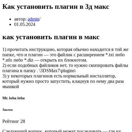
Как установить плагин в 3д макс
автор:
admin
01.05.2024
как установить плагин в макс
1) прочитать инструкцию, которая обычно находится в той же
папке, что и плагин — это файлик с расширением *.txt либо
*.nfo либо *.diz — открыть их блокнотом.
2) если подобных файликов нет, то нужно скопировать файлы
плагина в папку . \3DSMax7\plugins\
3) у некоторых плагинов есть нормальный инсталлятор,
который нужно просто запустить, клацнув по нему два раза
мышкой
Mr. loba loba
Знаток
Рейтинг 28
Следующий вопрос, который может последовать — где их