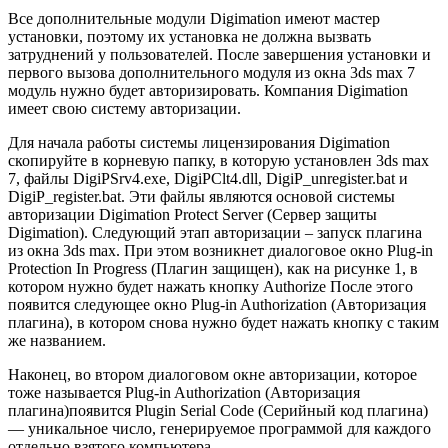
Все дополнительные модули Digimation имеют мастер
установки, поэтому их установка не должна вызвать
затруднений у пользователей. После завершения установки и
первого вызова дополнительного модуля из окна 3ds max 7
модуль нужно будет авторизировать. Компания Digimation
имеет свою систему авторизации.
Для начала работы системы лицензирования Digimation
скопируйте в корневую папку, в которую установлен 3ds max
7, файлы DigiPSrv4.exe, DigiPClt4.dll, DigiP_unregister.bat и
DigiP_register.bat. Эти файлы являются основой системы
авторизации Digimation Protect Server (Сервер защиты
Digimation). Следующий этап авторизации – запуск плагина
из окна 3ds max. При этом возникнет диалоговое окно Plug-in
Protection In Progress (Плагин защищен), как на рисунке 1, в
котором нужно будет нажать кнопку Authorize После этого
появится следующее окно Plug-in Authorization (Авторизация
плагина), в котором снова нужно будет нажать кнопку с таким
же названием.
Наконец, во втором диалоговом окне авторизации, которое
тоже называется Plug-in Authorization (Авторизация
плагина)появится Plugin Serial Code (Серийный код плагина)
— уникальное число, генерируемое программой для каждого
отдельно взятого компьютера.