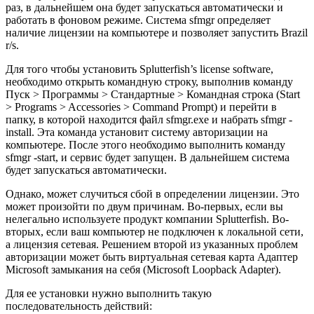
раз, в дальнейшем она будет запускаться автоматически и
работать в фоновом режиме. Система sfmgr определяет
наличие лицензии на компьютере и позволяет запустить Brazil
r/s.
Для того чтобы установить Splutterfish’s license software,
необходимо открыть командную строку, выполнив команду
Пуск > Программы > Стандартные > Командная строка (Start
> Programs > Accessories > Command Prompt) и перейти в
папку, в которой находится файл sfmgr.exe и набрать sfmgr -
install. Эта команда установит систему авторизации на
компьютере. После этого необходимо выполнить команду
sfmgr -start, и сервис будет запущен. В дальнейшем система
будет запускаться автоматически.
Однако, может случиться сбой в определении лицензии. Это
может произойти по двум причинам. Во-первых, если вы
нелегально используете продукт компании Splutterfish. Во-
вторых, если ваш компьютер не подключен к локальной сети,
а лицензия сетевая. Решением второй из указанных проблем
авторизации может быть виртуальная сетевая карта Aдaптep
Microsoft зaмыкaния нa ceбя (Microsoft Loopback Adapter).
Для ее установки нужно выполнить такую
последовательность действий: