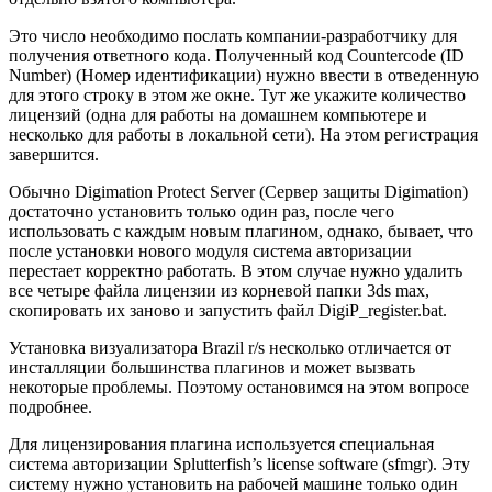
Это число необходимо послать компании-разработчику для
получения ответного кода. Полученный код Countercode (ID
Number) (Номер идентификации) нужно ввести в отведенную
для этого строку в этом же окне. Тут же укажите количество
лицензий (одна для работы на домашнем компьютере и
несколько для работы в локальной сети). На этом регистрация
завершится.
Обычно Digimation Protect Server (Сервер защиты Digimation)
достаточно установить только один раз, после чего
использовать с каждым новым плагином, однако, бывает, что
после установки нового модуля система авторизации
перестает корректно работать. В этом случае нужно удалить
все четыре файла лицензии из корневой папки 3ds max,
скопировать их заново и запустить файл DigiP_register.bat.
Установка визуализатора Brazil r/s несколько отличается от
инсталляции большинства плагинов и может вызвать
некоторые проблемы. Поэтому остановимся на этом вопросе
подробнее.
Для лицензирования плагина используется специальная
система авторизации Splutterfish’s license software (sfmgr). Эту
систему нужно установить на рабочей машине только один