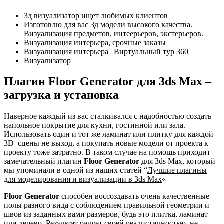
3д визуализатор ищет любимых клиентов
Изготовлю для вас 3д модели высокого качества.
Визуализация предметов, интеерьеров, экстерьеров.
Визуализация интерьера, срочные заказы
Визуализация интерьера | Виртуальный тур 360
Визуализатор
Плагин Floor Generator для 3ds Max –
загрузка и установка
Наверное каждый из вас сталкивался с надобностью создать
напольное покрытие для кухни, гостинной или зала.
Использовать один и тот же ламинат или плитку для каждой
3D–сцены не выход, а покупать новые модели от проекта к
проекту тоже затратно. В таком случае на помощь приходит
замечательный плагин
Floor Generator
для 3ds Max, который
мы упоминали в одной из наших статей “
Лучшие плагины
для моделирования и визуализации в 3ds Max
«
Floor Generator
способен воссоздавать очень качественные
полы разного вида с соблюдением правильной геометрии и
швов из заданных вами размеров, будь это плитка, ламинат
или дерево. Результат радует своей реалистичностью, не