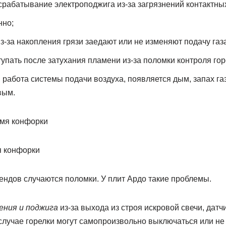
рабатывание электроподжига из-за загрязнений контактных
нно;
з-за накопления грязи заедают или не изменяют подачу газа
тупать после затухания пламени из-за поломки контроля гор
 работа системы подачи воздуха, появляется дым, запах га
вым.
 конфорки
ендов случаются поломки. У плит Ардо такие проблемы.
ения и поджига
из-за выхода из строя искровой свечи, датч
случае горелки могут самопроизвольно выключаться или не 