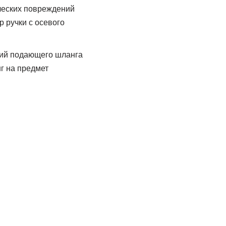
ческих повреждений
 ручки с осевого
ений подающего шланга
г на предмет