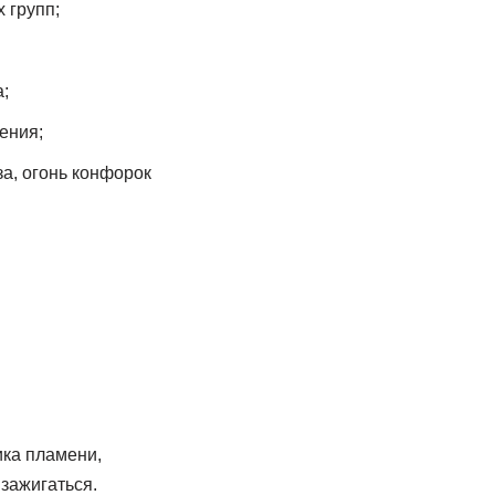
 групп;
;
ения;
за, огонь конфорок
ика пламени,
зажигаться.