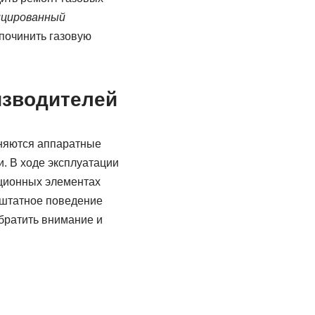
ицированный
 починить газовую
изводителей
еняются аппаратные
. В ходе эксплуатации
кционных элементах
ештатное поведение
обратить внимание и