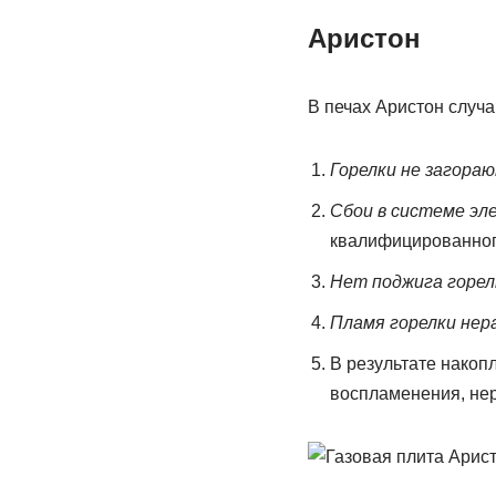
Аристон
В печах Аристон случ
Горелки не загора
Сбои в системе эл
квалифицированног
Нет поджига горел
Пламя горелки нер
В результате накоп
воспламенения, нер