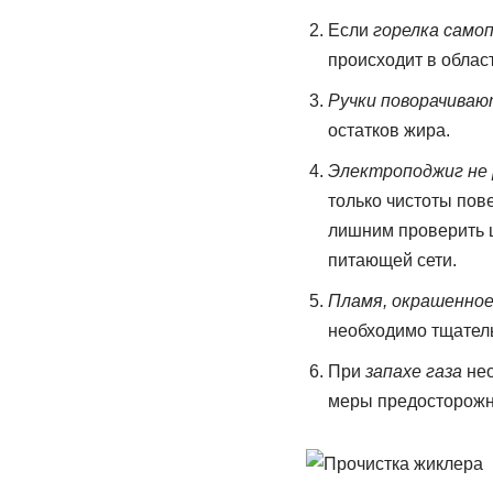
Если
горелка само
происходит в облас
Ручки поворачиваю
остатков жира.
Электроподжиг не 
только чистоты пове
лишним проверить ц
питающей сети.
Пламя, окрашенное
необходимо тщатель
При
запахе газа
нео
меры предосторожн