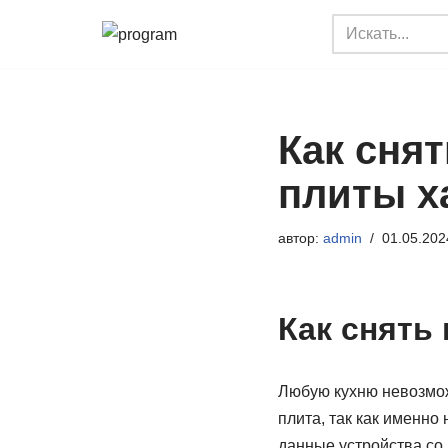
Перейти
к
содержимому
Как сня
плиты х
автор:
admin
01.05.202
Как снять
Любую кухню невозможн
плита, так как именно
данные устройства со