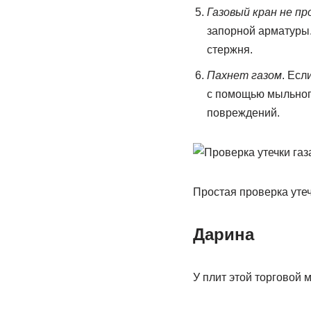
Газовый кран не пр
запорной арматуры.
стержня.
Пахнет газом
. Есл
с помощью мыльного
повреждений.
Простая проверка уте
Дарина
У плит этой торговой