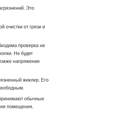
агрязнений. Это
й очистки от грязи и
обходима проверка не
нопки. Не будет
 также напряжение
рязненный жиклер. Его
свободным.
 принимают обычные
ния помещения.