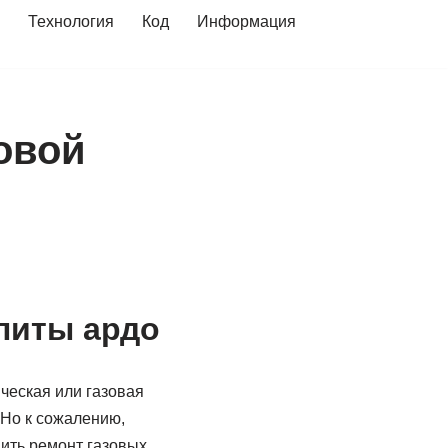
Технология
Код
Информация
овой
литы ардо
ческая или газовая
 Но к сожалению,
ить ремонт газовых