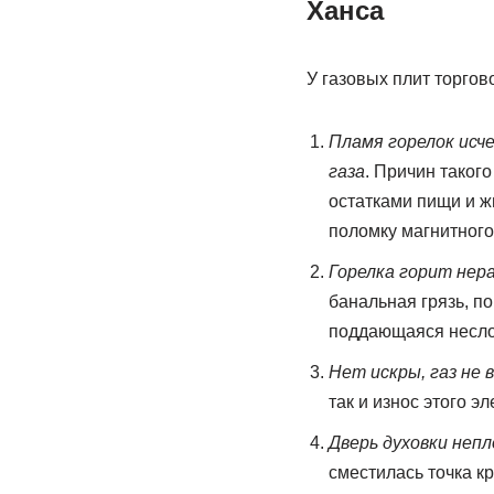
Ханса
У газовых плит торго
Пламя горелок исче
газа
. Причин таког
остатками пищи и ж
поломку магнитного
Горелка горит нера
банальная грязь, п
поддающаяся несло
Нет искры, газ не
так и износ этого э
Дверь духовки неп
сместилась точка кр