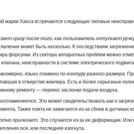
вой марки Ханса встречаются следующие типовые неисправн
зает сразу после того, как пользователь отпускает ручк
о явления может быть несколько. К последствиям загрязнен
ира форсунки. Из сектора аппаратных проблем можно отмет
 клапана, неисправности в системе электрического поджига
вномерно, языки пламени по контуру разного размера.
При
опавшая в отверстие жиклера. Есть и более серьезные поло
жному ремонту — перекос заслонки подачи воздуха.
 воспламеняется
. Это может свидетельствовать как о загряз
лемента. Также плита не зажигается из-за сбоев в датчиках к
лотно прилегает.
Это случается из-за ее деформации. Или 
епления оси, или последняя изогнута.