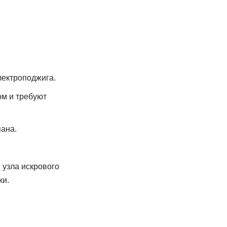
лектроподжига.
м и требуют
пана.
 узла искрового
ки.