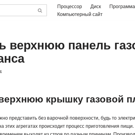
Процессор
Диск
Программа
Компьютерный сайт
ть верхнюю панель газ
анса
4
 верхнюю крышку газовой п
о представить без варочной поверхности, будь то электри
 на этих агрегатах происходит процесс приготовления пищи.
 временем выходят из строя по разным причинам. Производ