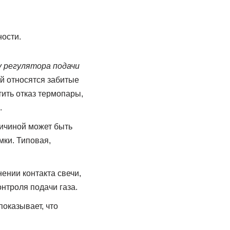
ости.
у регулятора подачи
ий относятся забитые
ить отказ термопары,
.
чиной может быть
мки. Типовая,
нении контакта свечи,
онтроля подачи газа.
показывает, что