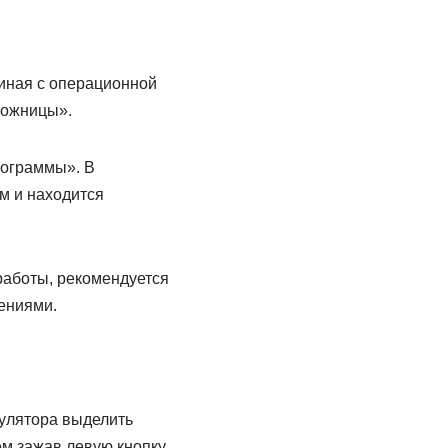
чиная с операционной
Ножницы».
рограммы». В
м и находится
работы, рекомендуется
лениями.
пулятора выделить
ем зажав левую кнопку