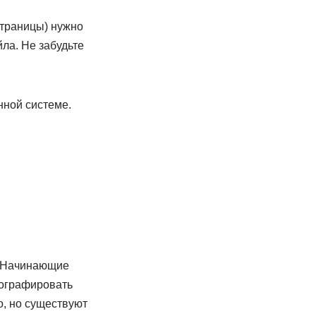
страницы) нужно
ла. Не забудьте
нной системе.
. Начинающие
тографировать
о, но существуют