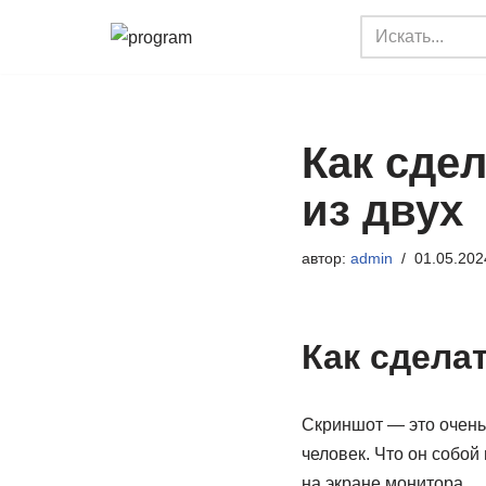
Перейти
к
содержимому
Как сде
из двух
автор:
admin
01.05.202
Как сдела
Скриншот — это очень
человек. Что он собой
на экране монитора.