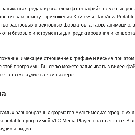
ли заниматься редактированием фотографий с помощью porta
их, тут вам помогут приложения XnView и IrfanView Portabl
во растровых и векторных форматов, а также анимацию, в
вуют и базовые инструменты для редактирования и конверт
иложение, имеющее отношение к графике и весьма при это
 этой программы Вы легко можете записывать в видео-файл
е, а также аудио на компьютере.
иа
самых разнообразных форматов мультимедиа: mpeg, divx и 
 portable программой VLC Media Player, она съест все. Вк
аудио и видео.