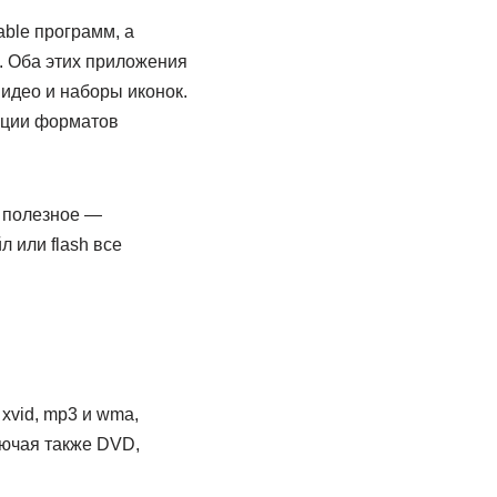
ble программ, а
e. Оба этих приложения
идео и наборы иконок.
ации форматов
м полезное —
 или flash все
xvid, mp3 и wma,
лючая также DVD,