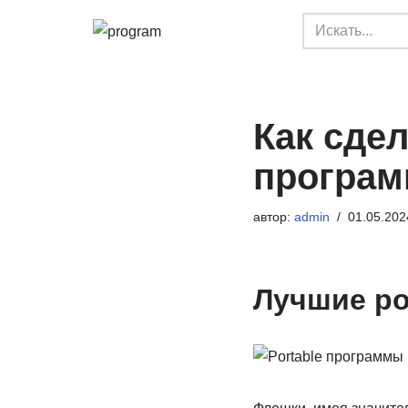
Перейти
к
содержимому
Как сде
програ
автор:
admin
01.05.202
Лучшие po