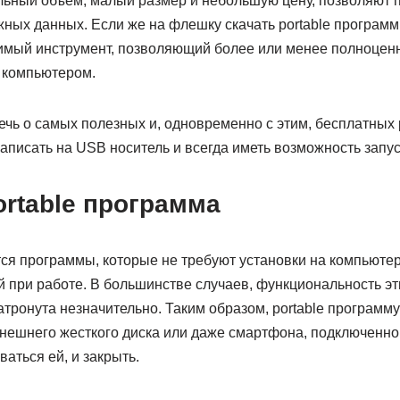
льный объем, малый размер и небольшую цену, позволяют п
ных данных. Если же на флешку скачать portable программы
имый инструмент, позволяющий более или менее полноценн
 компьютером.
речь о самых полезных и, одновременно с этим, бесплатных 
аписать на USB носитель и всегда иметь возможность запуст
ortable программа
ся программы, которые не требуют установки на компьютер
й при работе. В большинстве случаев, функциональность эт
атронута незначительно. Таким образом, portable программ
нешнего жесткого диска или даже смартфона, подключенно
ваться ей, и закрыть.