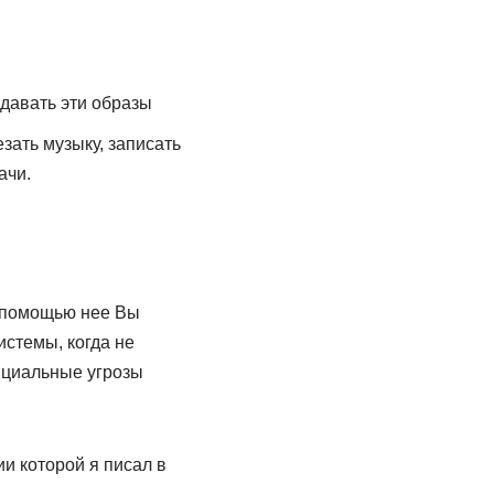
здавать эти образы
зать музыку, записать
ачи.
С помощью нее Вы
стемы, когда не
нциальные угрозы
и которой я писал в