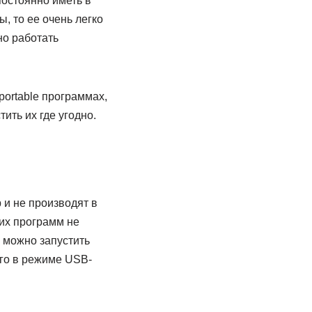
остоянно иметь в
, то ее очень легко
о работать
portable программах,
ить их где угодно.
 и не производят в
их программ не
у можно запустить
го в режиме USB-