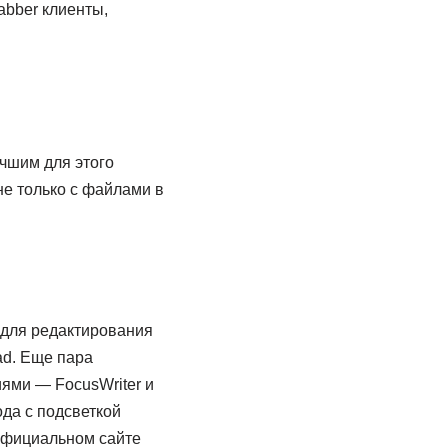
abber клиенты,
учшим для этого
не только с файлами в
 для редактирования
ad. Еще пара
ями — FocusWriter и
ода с подсветкой
 официальном сайте