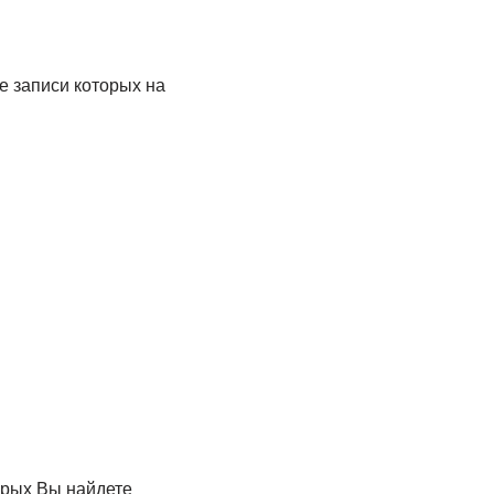
е записи которых на
орых Вы найдете