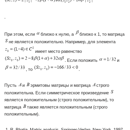
.
При этом, если
близко к нулю, а
близко к 1, то матрица
не является положительно. Например, для элемента
имеет место равенство
. Если положить
и
, то
.
Пусть
и
эрмитовы матрицы и матрица
строго
положительна. Если симметрическое произведение
является положительным (строго положительным), то
матрица
также является положительным (строго
положительным).
R. Bhatia. Matrix analysis. Springer-Verlag, New York, 1997.