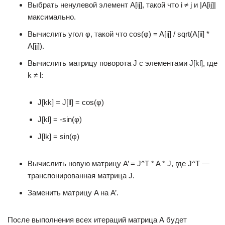
Выбрать ненулевой элемент A[ij], такой что i ≠ j и |A[ij]|
максимально.
Вычислить угол φ, такой что cos(φ) = A[ij] / sqrt(A[ii] *
A[jj]).
Вычислить матрицу поворота J с элементами J[kl], где
k ≠ l:
J[kk] = J[ll] = cos(φ)
J[kl] = -sin(φ)
J[lk] = sin(φ)
Вычислить новую матрицу A’ = J^T * A * J, где J^T —
транспонированная матрица J.
Заменить матрицу A на A’.
После выполнения всех итераций матрица А будет