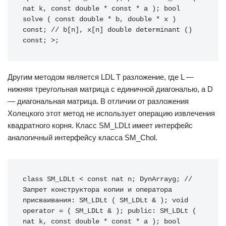
nat k, const double * const * a ); bool 
solve ( const double * b, double * x ) 
const; // b[n], x[n] double determinant () 
const; >;
Другим методом является LDL T разложение, где L —
нижняя треугольная матрица с единичной диагональю, а D
— диагональная матрица. В отличии от разложения
Холецкого этот метод не использует операцию извлечения
квадратного корня. Класс SM_LDLt имеет интерфейс
аналогичный интерфейсу класса SM_Chol.
class SM_LDLt < const nat n; DynArrayg; // 
Запрет конструктора копии и оператора 
присваивания: SM_LDLt ( SM_LDLt & ); void 
operator = ( SM_LDLt & ); public: SM_LDLt ( 
nat k, const double * const * a ); bool 