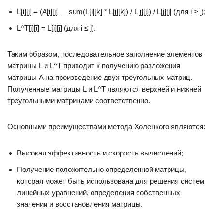
L[i][j] = (A[i][j] — sum(L[i][k] * L[j][k]) / L[j][j]) / L[j][j] (для i > j);
L^T[j][i] = L[i][j] (для i ≤ j).
Таким образом, последовательное заполнение элементов
матрицы L и L^T приводит к получению разложения
матрицы А на произведение двух треугольных матриц.
Полученные матрицы L и L^T являются верхней и нижней
треугольными матрицами соответственно.
Основными преимуществами метода Холецкого являются:
Высокая эффективность и скорость вычислений;
Получение положительно определенной матрицы,
которая может быть использована для решения систем
линейных уравнений, определения собственных
значений и восстановления матрицы.