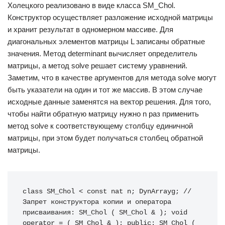
Холецкого реализовано в виде класса SM_Chol.
Конструктор осуществляет разложение исходной матрицы
и хранит результат в одномерном массиве. Для
диагональных элементов матрицы L записаны обратные
значения. Метод determinant вычисляет определитель
матрицы, а метод solve решает систему уравнений.
Заметим, что в качестве аргументов для метода solve могут
быть указатели на один и тот же массив. В этом случае
исходные данные заменятся на вектор решения. Для того,
чтобы найти обратную матрицу нужно n раз применить
метод solve к соответствующему столбцу единичной
матрицы, при этом будет получаться столбец обратной
матрицы.
class SM_Chol < const nat n; DynArrayg; // 
Запрет конструктора копии и оператора 
присваивания: SM_Chol ( SM_Chol & ); void 
operator = ( SM_Chol & ); public: SM_Chol ( 