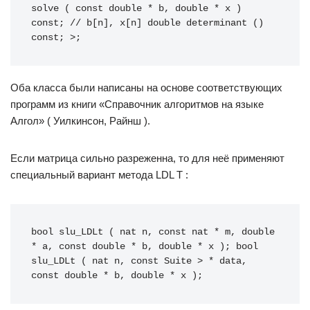
solve ( const double * b, double * x ) 
const; // b[n], x[n] double determinant () 
const; >;
Оба класса были написаны на основе соответствующих
программ из книги «Справочник алгоритмов на языке
Алгол» ( Уилкинсон, Райнш ).
Если матрица сильно разреженна, то для неё применяют
специальный вариант метода LDL T :
bool slu_LDLt ( nat n, const nat * m, double 
* a, const double * b, double * x ); bool 
slu_LDLt ( nat n, const Suite > * data, 
const double * b, double * x );