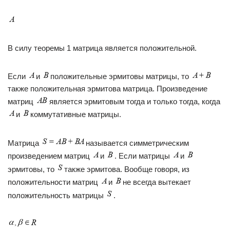
В силу теоремы 1 матрица является положительной.
Если
и
положительные эрмитовы матрицы, то
также положительная эрмитова матрица. Произведение
матриц
является эрмитовым тогда и только тогда, когда
и
коммутативные матрицы.
Матрица
называется симметрическим
произведением матриц
и
. Если матрицы
и
эрмитовы, то
также эрмитова. Вообще говоря, из
положительности матриц
и
не всегда вытекает
положительность матрицы
.