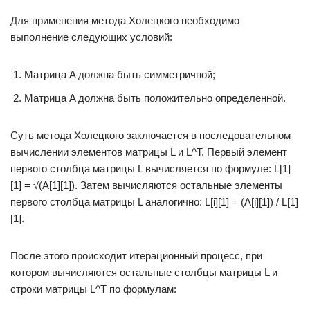
Для применения метода Холецкого необходимо
выполнение следующих условий:
Матрица A должна быть симметричной;
Матрица A должна быть положительно определенной.
Суть метода Холецкого заключается в последовательном
вычислении элементов матрицы L и L^T. Первый элемент
первого столбца матрицы L вычисляется по формуле: L[1]
[1] = √(A[1][1]). Затем вычисляются остальные элементы
первого столбца матрицы L аналогично: L[i][1] = (A[i][1]) / L[1]
[1].
После этого происходит итерационный процесс, при
котором вычисляются остальные столбцы матрицы L и
строки матрицы L^T по формулам: