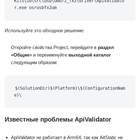
Kits\10\src\usb\umdf2_fx2\driver\ApiValidato
r.exe osrusbfx2um
Используйте это обходное решение:
Откройте свойства Project, перейдите в
раздел
«Общие
» и переименуйте
выходной каталог
следующим образом:
$(SolutionDir)$(Platform)\$(ConfigurationNam
e)\
Известные проблемы ApiValidator
ApiValidator не работает в Arm64, так как AitStatic не