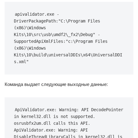
apivalidator.exe -
DriverPackagePath:"C:\Program Files 
(x86)\Windows 
Kits\10\src\usb\umdf2\_fx2\Debug" -
SupportedApiXmlFiles:"c:\Program Files 
(x86)\Windows 
Kits\10\build\universalDDIs\x64\UniversalDDI
s.xml"
Команда выдает следующие выходные данные:
ApiValidator.exe: Warning: API DecodePointer 
in kernel32.dll is not supported. 
osrusbfx2um.dll calls this API. 
ApiValidator.exe: Warning: API 
DisableThreadLibraryCalls in kernel32.dll is 