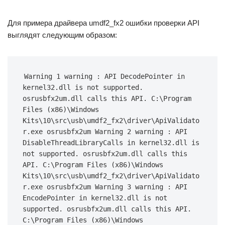
Для примера драйвера umdf2_fx2 ошибки проверки API
выглядят следующим образом:
Warning 1 warning : API DecodePointer in 
kernel32.dll is not supported. 
osrusbfx2um.dll calls this API. C:\Program 
Files (x86)\Windows 
Kits\10\src\usb\umdf2_fx2\driver\ApiValidato
r.exe osrusbfx2um Warning 2 warning : API 
DisableThreadLibraryCalls in kernel32.dll is 
not supported. osrusbfx2um.dll calls this 
API. C:\Program Files (x86)\Windows 
Kits\10\src\usb\umdf2_fx2\driver\ApiValidato
r.exe osrusbfx2um Warning 3 warning : API 
EncodePointer in kernel32.dll is not 
supported. osrusbfx2um.dll calls this API. 
C:\Program Files (x86)\Windows 