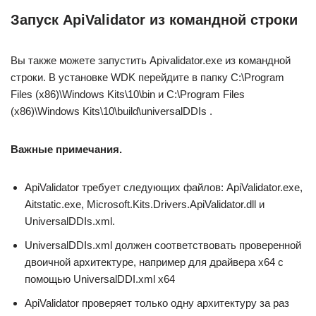
Запуск ApiValidator из командной строки
Вы также можете запустить Apivalidator.exe из командной
строки. В установке WDK перейдите в папку C:\Program
Files (x86)\Windows Kits\10\bin и C:\Program Files
(x86)\Windows Kits\10\build\universalDDIs .
Важные примечания.
ApiValidator требует следующих файлов: ApiValidator.exe,
Aitstatic.exe, Microsoft.Kits.Drivers.ApiValidator.dll и
UniversalDDIs.xml.
UniversalDDIs.xml должен соответствовать проверенной
двоичной архитектуре, например для драйвера x64 с
помощью UniversalDDI.xml x64
ApiValidator проверяет только одну архитектуру за раз