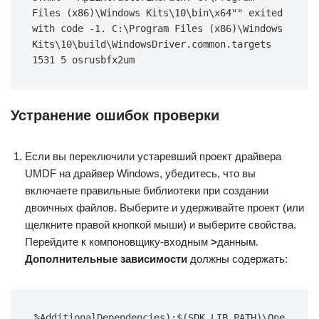
Files (x86)\Windows Kits\10\bin\x64"" exited 
with code -1. C:\Program Files (x86)\Windows 
Kits\10\build\WindowsDriver.common.targets 
1531 5 osrusbfx2um
Устранение ошибок проверки
Если вы переключили устаревший проект драйвера
UMDF на драйвер Windows, убедитесь, что вы
включаете правильные библиотеки при создании
двоичных файлов. Выберите и удерживайте проект (или
щелкните правой кнопкой мыши) и выберите свойства.
Перейдите к компоновщику-входным
>
данным.
Дополнительные зависимости
должны содержать:
%AdditionalDependencies);$(SDK_LIB_PATH)\One