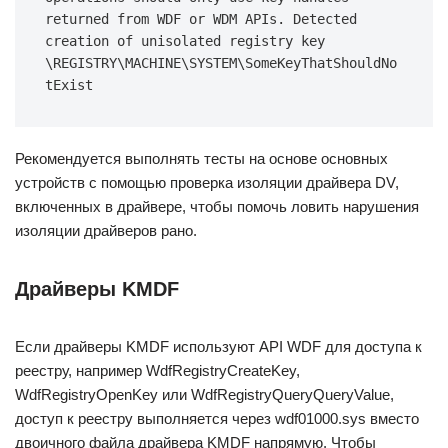
returned from WDF or WDM APIs. Detected 
creation of unisolated registry key 
\REGISTRY\MACHINE\SYSTEM\SomeKeyThatShouldNo
tExist
Рекомендуется выполнять тесты на основе основных
устройств с помощью проверка изоляции драйвера DV,
включенных в драйвере, чтобы помочь ловить нарушения
изоляции драйверов рано.
Драйверы KMDF
Если драйверы KMDF используют API WDF для доступа к
реестру, например WdfRegistryCreateKey,
WdfRegistryOpenKey или WdfRegistryQueryQueryValue,
доступ к реестру выполняется через wdf01000.sys вместо
двоичного файла драйвера KMDF напрямую. Чтобы