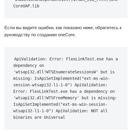
CoreUAP.lib
Если вы видите ошибки, как показано ниже, обратитесь к
руководству по созданию oneCore.
ApiValidation: Error: FlexLinkTest.exe has a 
dependency on 
'wtsapi32.dll!WTSEnumerateSessionsW' but is 
missing: IsApiSetImplemented("ext-ms-win-
session-wtsapi32-l1-1-0") ApiValidation: 
Error: FlexLinkTest.exe has a dependency on 
'wtsapi32.dll!WTSFreeMemory' but is missing: 
IsApiSetImplemented("ext-ms-win-session-
wtsapi32-l1-1-0") ApiValidation: NOT all 
binaries are Universal