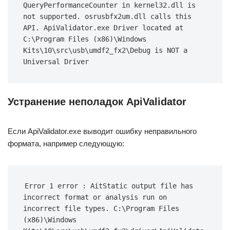
QueryPerformanceCounter in kernel32.dll is 
not supported. osrusbfx2um.dll calls this 
API. ApiValidator.exe Driver located at 
C:\Program Files (x86)\Windows 
Kits\10\src\usb\umdf2_fx2\Debug is NOT a 
Universal Driver
Устранение неполадок ApiValidator
Если ApiValidator.exe выводит ошибку неправильного
формата, например следующую:
Error 1 error : AitStatic output file has 
incorrect format or analysis run on 
incorrect file types. C:\Program Files 
(x86)\Windows 