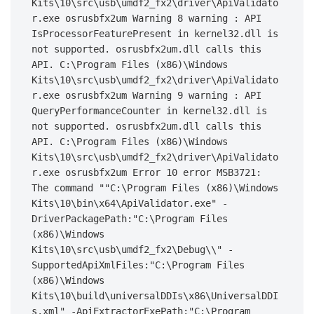
Kits\10\src\usb\umdf2_fx2\driver\ApiValidato
r.exe osrusbfx2um Warning 8 warning : API 
IsProcessorFeaturePresent in kernel32.dll is 
not supported. osrusbfx2um.dll calls this 
API. C:\Program Files (x86)\Windows 
Kits\10\src\usb\umdf2_fx2\driver\ApiValidato
r.exe osrusbfx2um Warning 9 warning : API 
QueryPerformanceCounter in kernel32.dll is 
not supported. osrusbfx2um.dll calls this 
API. C:\Program Files (x86)\Windows 
Kits\10\src\usb\umdf2_fx2\driver\ApiValidato
r.exe osrusbfx2um Error 10 error MSB3721: 
The command ""C:\Program Files (x86)\Windows 
Kits\10\bin\x64\ApiValidator.exe" -
DriverPackagePath:"C:\Program Files 
(x86)\Windows 
Kits\10\src\usb\umdf2_fx2\Debug\\" -
SupportedApiXmlFiles:"C:\Program Files 
(x86)\Windows 
Kits\10\build\universalDDIs\x86\UniversalDDI
s.xml" -ApiExtractorExePath:"C:\Program 