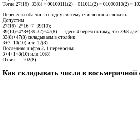
Тогда 27(16)+33(8) = 00100111(2) + 011011(2) = 01000010(2) = 102
Перевести оба числа в одну систему счисления и сложить.
Допустим
27(16)=2*16+7=39(10);
39(10)=4*8+(39-32)=47(8) — здесь 4 берём потому, что 39/8 даёт 
33(8)+47(8) складываем в столбик:
3+7=10(10) или 12(8)
Последняя цифра 2, 1 переносим:
3+4+1=8(10) или 10(8)
Ответ — 102(8)
Как складывать числа в восьмеричной 