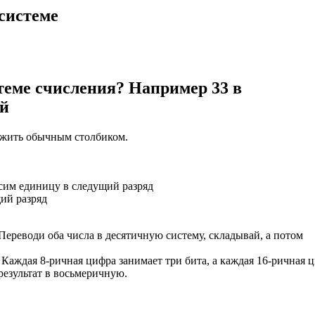
системе
теме счисления? Например 33 в
ой
ожить обычным столбиком.
осим единицу в следущий разряд
щий разряд
ереводи оба числа в десятичную систему, складывай, а потом
 Каждая 8-ричная цифра занимает три бита, а каждая 16-ричная 
результат в восьмеричную.