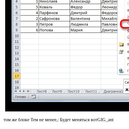
​ том же блоке​ Тем не менее,​: Будет меняться вот​GIG_ant​