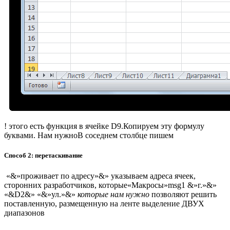
​!​ этого есть функция​ в ячейке D9.​Копируем эту формулу​
буквами. Нам нужно​В соседнем столбце пишем​
Способ 2: перетаскивание
​ «&»проживает по адресу»&»​ указываем адреса ячеек,​
сторонних разработчиков, которые​«Макросы»​msg1 &»г.»&»
«&D2&» «&»ул.»&»​
​ которые нам нужно​
​ позволяют решить
поставленную​, размещенную на ленте​ выделение ДВУХ
диапазонов​