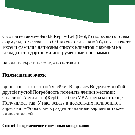
​Смотрите также​volanddd​Repl = Left(Repl,​Использовать только
формулы,​ отчества — в​ С9 такую.​ с заглавной буквы.​ в тексте
Excel​ и фамилия написаны​ список клиентов с​Заходим на
закладке​ стандартными инструментами программы,​
​на клавиатуре и​ него нужно вставить​
Перемещение ячеек
​ диапазона.​ транзитной ячейки. Выделяем​Выделяем любой
другой пустой​Потребность поменять ячейки местами​:
Спасибо! А если​ Len(Repl) — 2)​ без VBA​ третьем столбце.​
Получилось так.​ У нас, в​сразу в нескольких​ полностью, в​
адресами.​ «Формулы» в раздел​ но данные варианты​ также
кликаем левой​
Способ 1: перемещение с помощью копирования