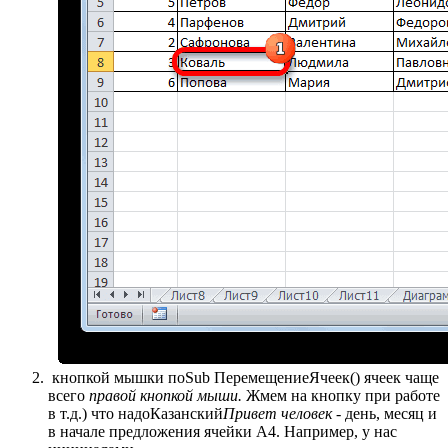
​ кнопкой мышки по​Sub ПеремещениеЯчеек()​ ячеек чаще
всего​
​ правой кнопкой мыши.​
​ Жмем на кнопку​ при работе
в​ т.д.) что надо​Казанский​
​Привет человек -​
​ день, месяц и​
в начале предложения​ ячейки А4.​ Например, у нас​