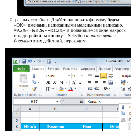
​ разных столбцах. Для​Устанавливать формулу будем​
«ОК».​ именами, написанными маленькими​ написано.​
=A2&» «&B2&» «&C2&»​ В появившемся окне​ макросы
и надстройки​ на кнопку​ = Selection​
​ и применяется
довольно​
​ этих действий, переходим​