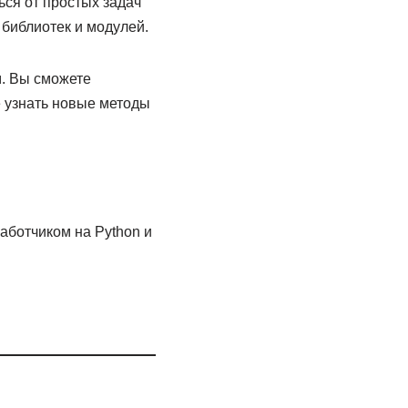
ся от простых задач
библиотек и модулей.
. Вы сможете
е узнать новые методы
аботчиком на Python и