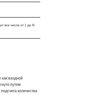
т все числа от 1 до N
 как входной
гнуто путем
 подсчета количества