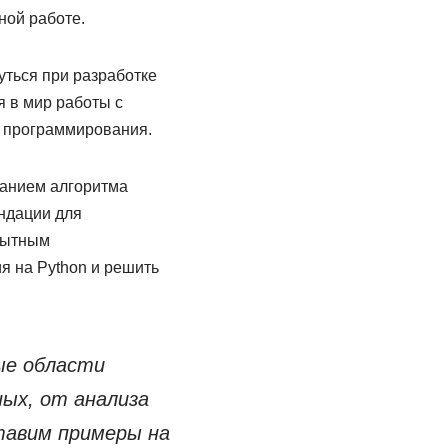
ной работе.
уться при разработке
 в мир работы с
в программирования.
санием алгоритма
ндации для
пытным
я на Python и решить
ые области
ых, от анализа
тавим примеры на