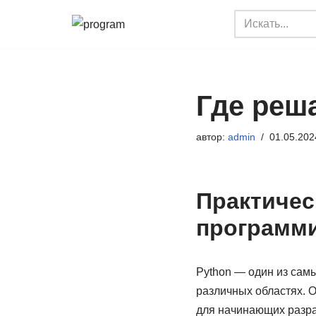
Перейти
к
содержимому
Где реш
автор:
admin
01.05.202
Практичес
программи
Python — один из сам
различных областях. О
для начинающих разра