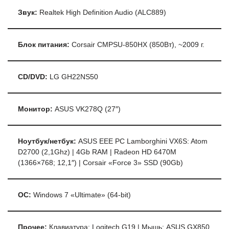
Звук:
Realtek High Definition Audio (ALC889)
Блок питания:
Corsair CMPSU-850HX (850Вт), ~2009 г.
CD/DVD:
LG GH22NS50
Монитор:
ASUS VK278Q (27″)
Ноутбук/нетбук:
ASUS EEE PC Lamborghini VX6S: Atom
D2700 (2,1Ghz) | 4Gb RAM | Radeon HD 6470M
(1366×768; 12,1″) | Corsair «Force 3» SSD (90Gb)
ОС:
Windows 7 «Ultimate» (64-bit)
Прочее:
Клавиатура: Logitech G19 | Мышь: ASUS GX850