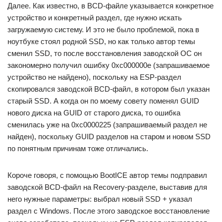
Далее. Как известно, в BCD-файле указывается конкретное
устройство и конкретный раздел, где нужно искать
загружаемую систему. И это не было проблемой, пока в
ноутбуке стоял родной SSD, но как только автор темы
сменил SSD, то после восстановления заводской ОС он
закономерно получил ошибку 0xc000000e (запрашиваемое
устройство не найдено), поскольку на ESP-раздел
скопировался заводской BCD-файл, в котором был указан
старый SSD. А когда он по моему совету поменял GUID
нового диска на GUID от старого диска, то ошибка
сменилась уже на 0хс0000225 (запрашиваемый раздел не
найден), поскольку GUID разделов на старом и новом SSD
по понятным причинам тоже отличались.
Короче говоря, с помощью BootICE автор темы подправил
заводской BCD-файл на Recoverу-разделе, выставив для
него нужные параметры: выбрал новый SSD + указал
раздел с Windows. После этого заводское восстановление