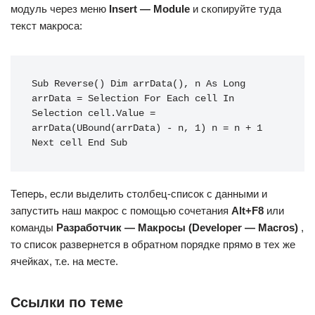
модуль через меню
Insert — Module
и скопируйте туда
текст макроса:
Sub Reverse() Dim arrData(), n As Long 
arrData = Selection For Each cell In 
Selection cell.Value = 
arrData(UBound(arrData) - n, 1) n = n + 1 
Next cell End Sub
Теперь, если выделить столбец-список с данными и
запустить наш макрос с помощью сочетания
Alt+F8
или
команды
Разработчик — Макросы (Developer — Macros)
,
то список развернется в обратном порядке прямо в тех же
ячейках, т.е. на месте.
Ссылки по теме