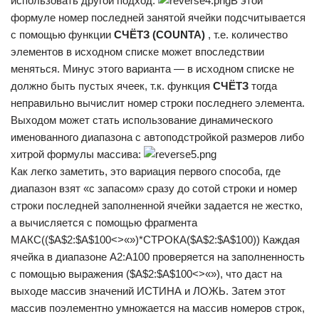
использовать другой подход:
В этой
формуле номер последней занятой ячейки подсчитывается
с помощью функции
СЧЁТЗ (COUNTA)
, т.е. количество
элементов в исходном списке может впоследствии
меняться. Минус этого варианта — в исходном списке не
должно быть пустых ячеек, т.к. функция
СЧЁТЗ
тогда
неправильно вычислит номер строки последнего элемента.
Выходом может стать использование динамического
именованного диапазона с автоподстройкой размеров либо
хитрой формулы массива:
Как легко заметить, это вариация первого способа, где
диапазон взят «с запасом» сразу до сотой строки и номер
строки последней заполненной ячейки задается не жестко,
а вычисляется с помощью фрагмента
МАКС(($A$2:$A$100<>«»)*СТРОКА($A$2:$A$100)) Каждая
ячейка в диапазоне A2:A100 проверяется на заполненность
с помощью выражения ($A$2:$A$100<>«»), что даст на
выходе массив значений ИСТИНА и ЛОЖЬ. Затем этот
массив поэлементно умножается на массив номеров строк,