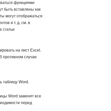
оваться функциями
ут быть вставлены как
аты могут отображаться
ов и т. д. см. в
в статье
ровать на лист Excel.
 В противном случае
ь таблицу Word.
лицы Word заменят все
бходимости перед