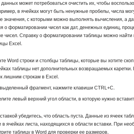
 данных может потребоваться очистить их, чтобы воспольз
ример, в ячейках могут быть ненужные пробелы, числа мог
вые значения, с которыми можно выполнять вычисления, а д
 о форматировании чисел как дат, денежных единиц, процент
е чисел. Справку о форматировании таблицы можно найти 
цы Excel.
те Word строки и столбцы таблицы, которые вы хотите скопи
чейках таблицы нет дополнительных возвращаемых каретки.
к лишним строкам в Excel.
 выделенный фрагмент, нажмите клавиши CTRL+C.
елите левый верхний угол области, в которую нужно вставит
тавкой убедитесь, что область пуста. Данные из ячеек таб
в ячейках листа, находящихся в области вставки. При нео
рите таблицу в Word для проверки ее размеров.