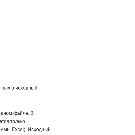
нных в исходный
одном файле. В
тся только
аммы Excel). Исходный