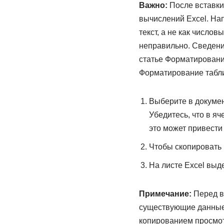
Важно:
После вставки
вычислений Excel. Нап
текст, а не как число
неправильно. Сведения
статье Форматировани
Форматирование табли
Выберите в докумен
Убедитесь, что в я
это может привести 
Чтобы скопировать
На листе Excel выд
Примечание:
Перед вс
существующие данные 
копированием просмот