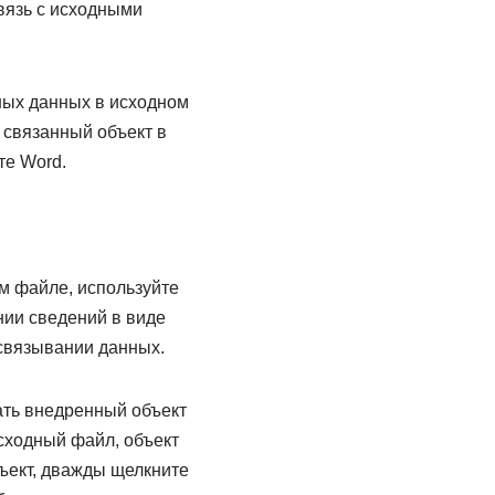
вязь с исходными
ных данных в исходном
 связанный объект в
те Word.
м файле, используйте
нии сведений в виде
 связывании данных.
ать внедренный объект
исходный файл, объект
ъект, дважды щелкните