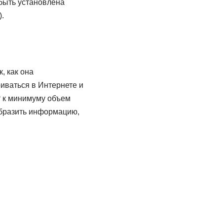
 быть установлена
.
, как она
риваться в Интернете и
т к минимуму объем
образить информацию,