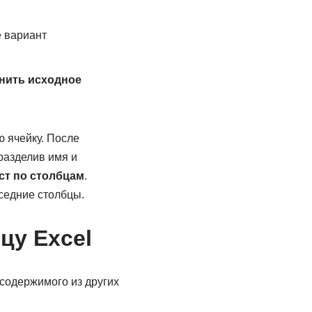
 вариант
нить исходное
 ячейку. После
разделив имя и
ст по столбцам
.
седние столбцы.
цу Excel
содержимого из других