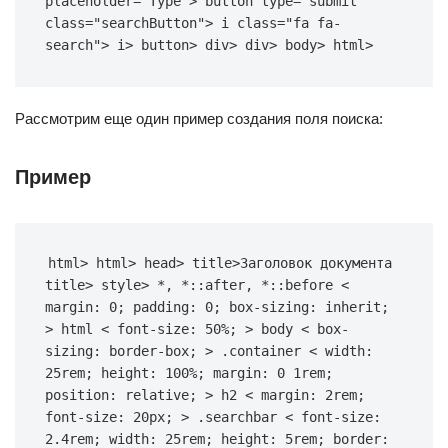
placeholder
=
"Type"
> 
button
type
=
"submit"
class
=
"searchButton"
> 
i
class
=
"fa fa-
search"
> i> button> div> div> body> html>
Рассмотрим еще один пример создания поля поиска:
Пример
html
> 
html
> 
head
> 
title
>Заголовок документа 
title> 
style
> 
*, *
::after
, *
::before
 < 
margin
: 
0
; 
padding
: 
0
; 
box-sizing
: inherit; 
> 
html
 < 
font-size
: 
50%
; > 
body
 < 
box-
sizing
: border-box; > 
.container
 < 
width
: 
25rem
; 
height
: 
100%
; 
margin
: 
0
1rem
; 
position
: relative; > 
h2
 < 
margin
: 
2rem
; 
font-size
: 
20px
; > 
.searchbar
 < 
font-size
: 
2.4rem
; 
width
: 
25rem
; 
height
: 
5rem
; 
border
: 