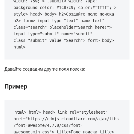
width
: 
75%
; > 
.submit
< 
width
: 
70px
; 
background-color
: 
#1c87c9
; 
color
:
#ffffff
; >
style> head> 
body
> 
h2
>Создайте поле поиска 
h2> 
form
> 
input
type
=
"text"
name
=
text
" 
class
=
"search"
placeholder
"
Search
here
!"> 
input
type
=
"submit"
name
=
"submit"
class
=
"submit"
value
=
"Search"
> form> body> 
html>
Давайте создадим другие поля поиска:
Пример
html
> 
html
> 
head
> 
link
rel
=
"stylesheet"
href
=
"https://cdnjs.cloudflare.com/ajax/libs
/font-awesome/4.7.0/css/font-
awesome.min.css"
> 
title
>Поле поиска title> 