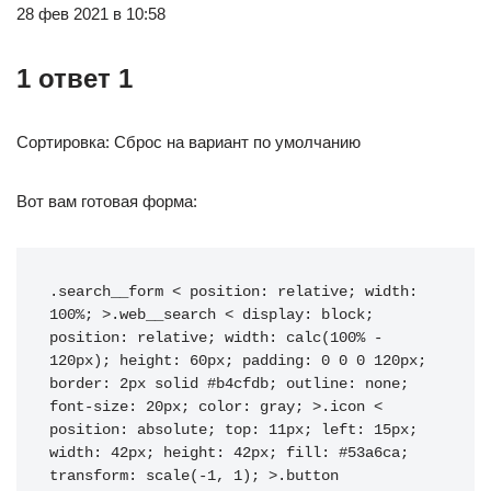
28 фев 2021 в 10:58
1 ответ 1
Сортировка: Сброс на вариант по умолчанию
Вот вам готовая форма:
.search__form < position: relative; width: 
100%; >.web__search < display: block; 
position: relative; width: calc(100% - 
120px); height: 60px; padding: 0 0 0 120px; 
border: 2px solid #b4cfdb; outline: none; 
font-size: 20px; color: gray; >.icon < 
position: absolute; top: 11px; left: 15px; 
width: 42px; height: 42px; fill: #53a6ca; 
transform: scale(-1, 1); >.button