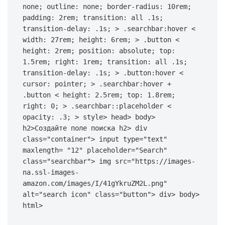
none; 
outline
: none; 
border-radius
: 
10rem
; 
padding
: 
2rem
; 
transition
: all .
1s
; 
transition-delay
: .
1s
; > 
.searchbar
:hover
 < 
width
: 
27rem
; 
height
: 
6rem
; > 
.button
 < 
height
: 
2rem
; 
position
: absolute; 
top
: 
1.5rem
; 
right
: 
1rem
; 
transition
: all .
1s
; 
transition-delay
: .
1s
; > 
.button
:hover
 < 
cursor
: pointer; > 
.searchbar
:hover
 + 
.button
 < 
height
: 
2.5rem
; 
top
: 
1.8rem
; 
right
: 
0
; > 
.searchbar
::placeholder
 < 
opacity
: .
3
; >
 style> head> 
body
> 
h2
>Создайте поле поиска h2> 
div
class
=
"container"
> 
input
type
=
"text"
maxlength
= 
"12"
placeholder
=
"Search"
class
=
"searchbar"
> 
img
src
=
"https://images-
na.ssl-images-
amazon.com/images/I/41gYkruZM2L.png"
alt
=
"search icon"
class
=
"button"
> div> body> 
html>