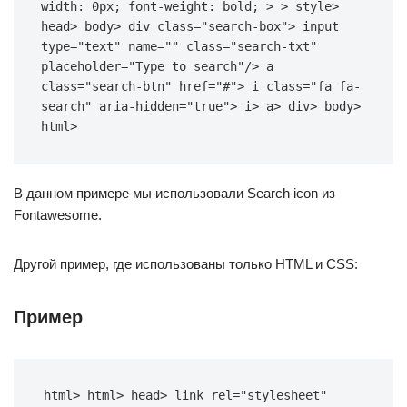
width
: 
0px
; 
font-weight
: bold; > >
 style> 
head> 
body
> 
div
class
=
"search-box"
> 
input
type
=
"text"
name
=
""
class
=
"search-txt"
placeholder
=
"Type to search"
/> 
a
class
=
"search-btn"
href
=
"#"
> 
i
class
=
"fa fa-
search"
aria-hidden
=
"true"
> i> a> div> body> 
html>
В данном примере мы использовали Search icon из
Fontawesome.
Другой пример, где использованы только HTML и CSS:
Пример
html
> 
html
> 
head
> 
link
rel
=
"stylesheet"