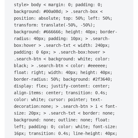
style
> 
body
 < 
margin
: 
0
; 
padding
: 
0
; 
background
: 
#00a08d
; > 
.search-box
 < 
position
: absolute; 
top
: 
50%
; 
left
: 
50%
; 
transform
: 
translate
(-
50%
, -
50%
); 
background
: 
#666666
; 
height
: 
40px
; 
border-
radius
: 
40px
; 
padding
: 
10px
; > 
.search-
box
:hover
 > 
.search-txt
 < 
width
: 
240px
; 
padding
: 
0
6px
; > 
.search-box
:hover
 > 
.search-btn
 < 
background
: white; 
color
: 
black; > 
.search-btn
 < 
color
: 
#eeeeee
; 
float
: right; 
width
: 
40px
; 
height
: 
40px
; 
border-radius
: 
50%
; 
background
: 
#2f3640
; 
display
: flex; 
justify-content
: center; 
align-items
: center; 
transition
: 
0.4s
; 
color
: white; 
cursor
: pointer; 
text-
decoration
:none; > 
.search-btn
 > 
i
 < 
font-
size
: 
20px
; > 
.search-txt
 < 
border
: none; 
background
: none; 
outline
: none; 
float
: 
left; 
padding
: 
0
; 
color
: white; 
font-size
: 
16px
; 
transition
: 
0.4s
; 
line-height
: 
40px
; 