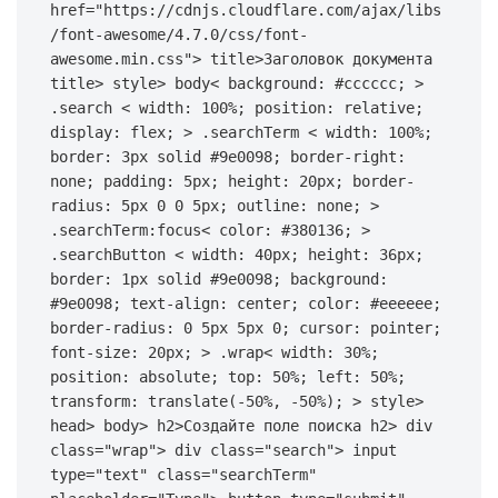
href
=
"https://cdnjs.cloudflare.com/ajax/libs
/font-awesome/4.7.0/css/font-
awesome.min.css"
> 
title
>Заголовок документа 
title> 
style
> 
body
< 
background
: 
#cccccc
; > 
.search
 < 
width
: 
100%
; 
position
: relative; 
display
: flex; > 
.searchTerm
 < 
width
: 
100%
; 
border
: 
3px
 solid 
#9e0098
; 
border-right
: 
none; 
padding
: 
5px
; 
height
: 
20px
; 
border-
radius
: 
5px
0
0
5px
; 
outline
: none; > 
.searchTerm
:focus
< 
color
: 
#380136
; > 
.searchButton
 < 
width
: 
40px
; 
height
: 
36px
; 
border
: 
1px
 solid 
#9e0098
; 
background
: 
#9e0098
; 
text-align
: center; 
color
: 
#eeeeee
; 
border-radius
: 
0
5px
5px
0
; 
cursor
: pointer; 
font-size
: 
20px
; > 
.wrap
< 
width
: 
30%
; 
position
: absolute; 
top
: 
50%
; 
left
: 
50%
; 
transform
: 
translate
(-
50%
, -
50%
); >
 style> 
head> 
body
> 
h2
>Создайте поле поиска h2> 
div
class
=
"wrap"
> 
div
class
=
"search"
> 
input
type
=
"text"
class
=
"searchTerm"