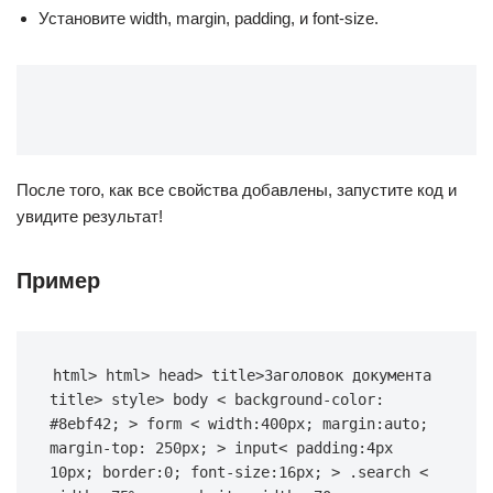
Установите width, margin, padding, и font-size.
После того, как все свойства добавлены, запустите код и
увидите результат!
Пример
html
> 
html
> 
head
> 
title
>Заголовок документа 
title> 
style
> 
body
 < 
background-color
: 
#8ebf42
; > 
form
 < 
width
:
400px
; 
margin
:auto; 
margin-top
: 
250px
; > 
input
< 
padding
:
4px
10px
; 
border
:
0
; 
font-size
:
16px
; > 
.search
 < 