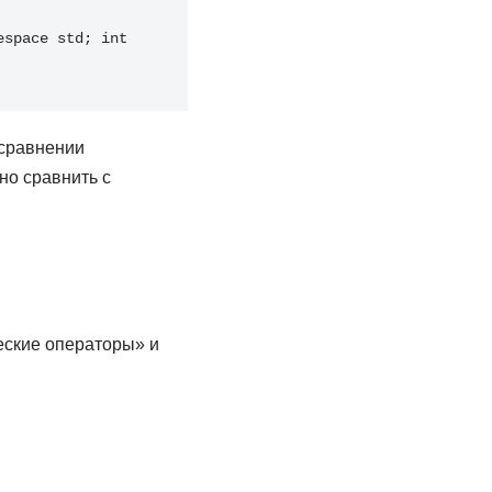
space std; int 
 сравнении
но сравнить с
еские операторы» и