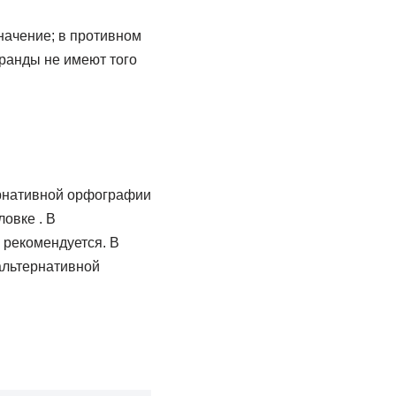
значение; в противном
еранды не имеют того
ернативной орфографии
овке . В
 рекомендуется. В
 альтернативной