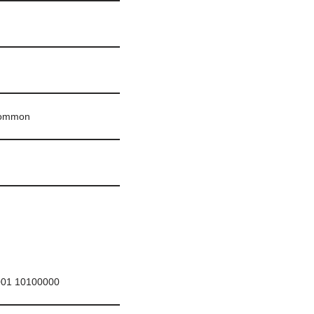
ommon
001 10100000