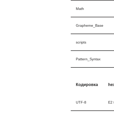
Math
Grapheme_Base
scripts
Pattern_Syntax
Кодировка
he
UTF-8
E2 