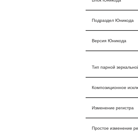
Блок Юникода
Подраздел Юникода
Версия Юникода
Тип парной зеркальной 
Композиционное искл
Изменение регистра
Простое изменение ре