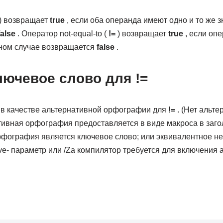
) возвращает
true
, если оба операнда имеют одно и то же 
false
. Оператор not-equal-to (
!=
) возвращает
true
, если оп
вном случае возвращается
false
.
лючевое слово для !=
в качестве альтернативной орфографии для
!=
. (Нет альт
тивная орфография предоставляется в виде макроса в загол
фография является ключевое слово; или эквивалентное
не
sive- параметр или /Za компилятор требуется для включения