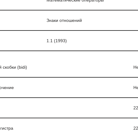
Математические операторы
Знаки отношений
1.1 (1993)
скобки (bidi)
Н
ючение
Н
2
гистра
2