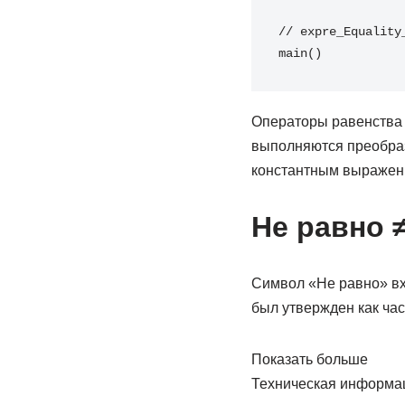
// expre_Equality
main()
Операторы равенства м
выполняются преобраз
константным выражени
Не равно 
Символ «Не равно» вх
был утвержден как час
Показать больше
Техническая информа