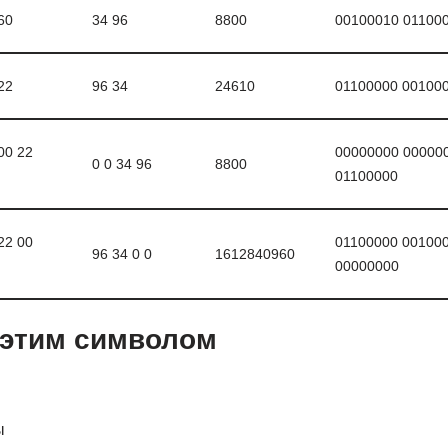
60
34 96
8800
00100010 01100
22
96 34
24610
01100000 00100
00 22
00000000 00000
0 0 34 96
8800
01100000
22 00
01100000 00100
96 34 0 0
1612840960
00000000
 этим символом
ы