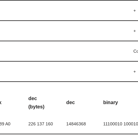
+
+
C
+
dec
x
dec
binary
(bytes)
89 A0
226 137 160
14846368
11100010 10001