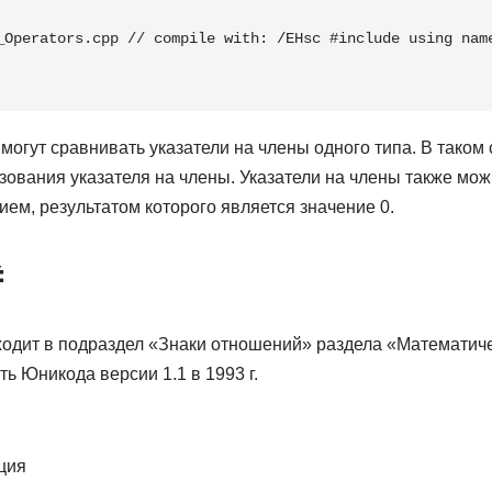
_Operators.cpp // compile with: /EHsc #include using name
огут сравнивать указатели на члены одного типа. В таком
ования указателя на члены. Указатели на члены также мож
ем, результатом которого является значение 0.
≠
одит в подраздел «Знаки отношений» раздела «Математич
ть Юникода версии 1.1 в 1993 г.
ция