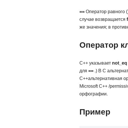
==
Оператор равного (
случае возвращается
же значения; в проти
Оператор к
C++ указывает
not_eq
для
==
.) В C альтерна
C++альтернативная ор
Microsoft C++ /permis
орфографии.
Пример