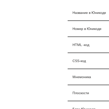
Название в Юникоде
Номер в Юникоде
HTML -код
CSS-код
Мнемоника
Плоскости