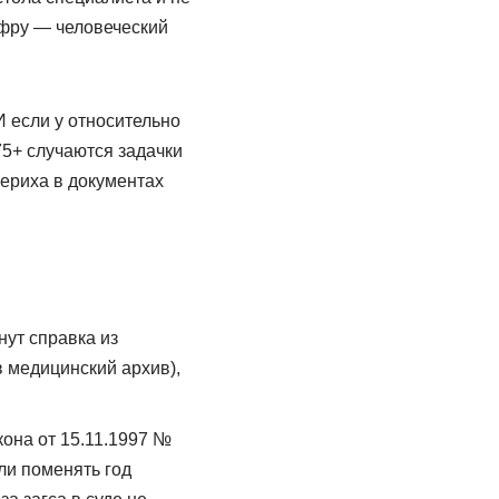
ифру — человеческий
И если у относительно
75+ случаются задачки
бериха в документах
нут справка из
в медицинский архив),
кона от 15.11.1997 №
ли поменять год