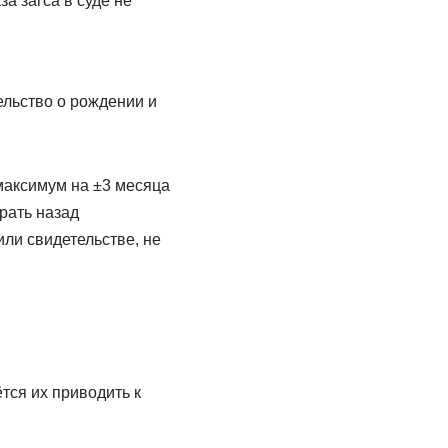
а загса в суде не
ельство о рождении и
максимум на ±3 месяца
рать назад
или свидетельстве, не
тся их приводить к