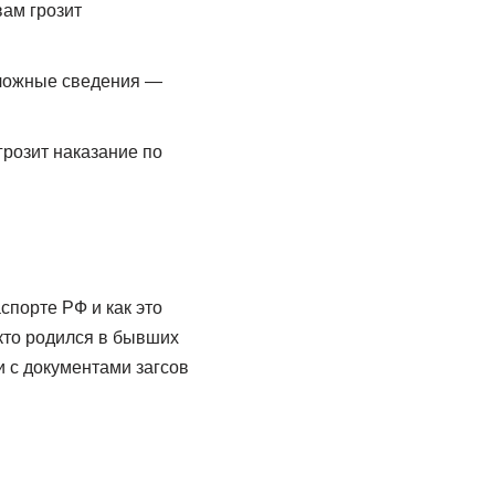
вам грозит
 ложные сведения —
грозит наказание по
спорте РФ и как это
кто родился в бывших
и с документами загсов