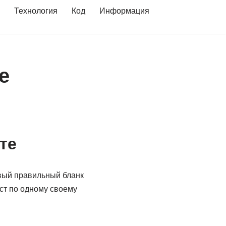
Технология
Код
Информация
е
те
овый правильный бланк
ст по одному своему