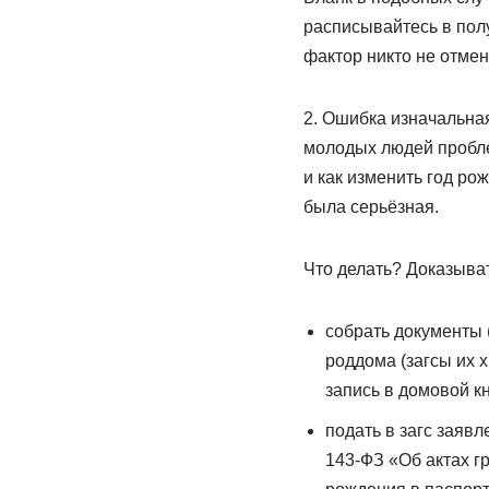
расписывайтесь в полу
фактор никто не отмен
2. Ошибка изначальная
молодых людей пробле
и как изменить год ро
была серьёзная.
Что делать? Доказыва
собрать документы 
роддома (загсы их х
запись в домовой кн
подать в загс заявл
143-ФЗ «Об актах гр