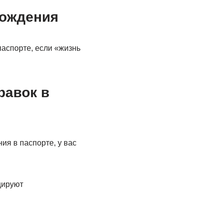
рождения
паспорте, если «жизнь
равок в
ия в паспорте, у вас
ицируют