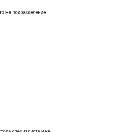
 то же подразделение
стола специалиста и не