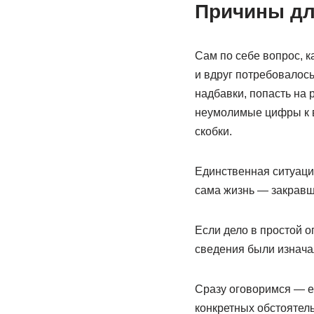
Причины дл
Сам по себе вопрос, к
и вдруг потребовалос
надбавки, попасть на 
неумолимые цифры к в
скобки.
Единственная ситуация
сама жизнь — закравш
Если дело в простой оп
сведения были изнач
Сразу оговоримся — ед
конкретных обстоятель