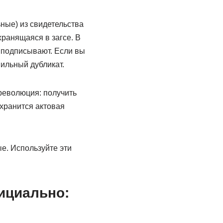
ьные) из свидетельства
хранящаяся в загсе. В
и подписывают. Если вы
вильный дубликат.
революция: получить
 хранится актовая
е. Используйте эти
ициально: