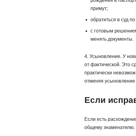
рождения в паспорте
примут;
обратиться в суд по
с готовым решением
менять документы.
4. Усыновление. У но
от фактической. Это с
практически невозможн
отменяя усыновление ц
Если испра
Если есть расхождени
общему знаменателю.