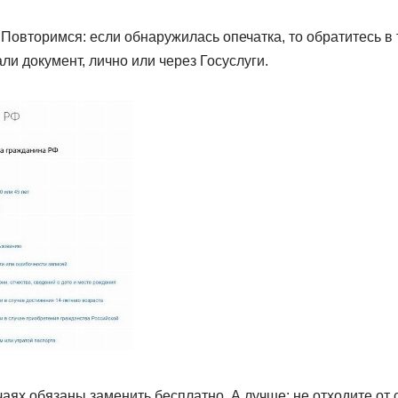
 Повторимся: если обнаружилась опечатка, то обратитесь в
ли документ, лично или через Госуслуги.
аях обязаны заменить бесплатно. А лучше: не отходите от 