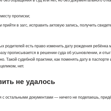
 без обращения в суд или нет, но без документального отказ
 месту прописки;
 прийти в загс, исправить актовую запись, получить свидет
вых родителей есть право изменить дату рождения ребёнка 
разу прописывается в решении суда об усыновлении, и отыг
о. Такой судебной практики, как поменять дату в паспорте 
еликом, нет.
вить не удалось
я с остальными документами — ничего не поделаешь, придё