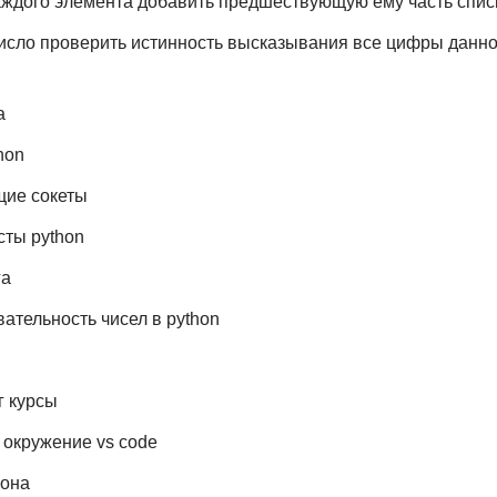
аждого элемента добавить предшествующую ему часть списк
исло проверить истинность высказывания все цифры данно
а
hon
щие сокеты
сты python
га
ательность чисел в python
г курсы
 окружение vs code
рона