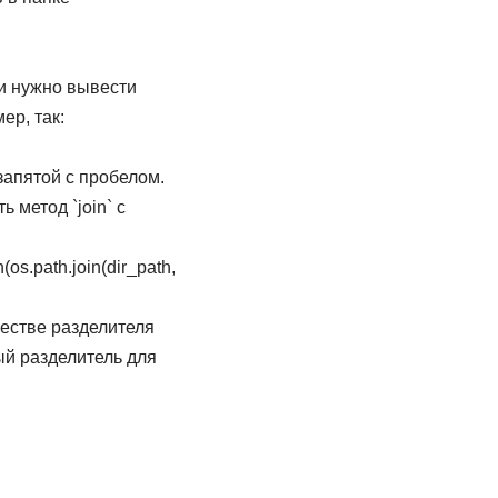
ли нужно вывести
ер, так:
запятой с пробелом.
 метод `join` с
n(os.path.join(dir_path,
честве разделителя
ый разделитель для