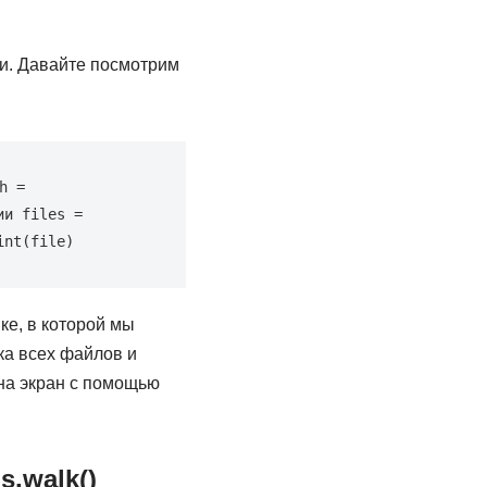
рии. Давайте посмотрим
 = 
и files = 
int(file)
ке, в которой мы
ка всех файлов и
 на экран с помощью
.walk()