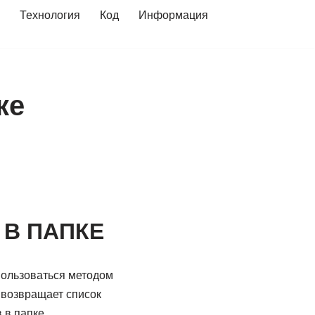
Технология
Код
Информация
ке
 В ПАПКЕ
пользоваться методом
 и возвращает список
 в папке