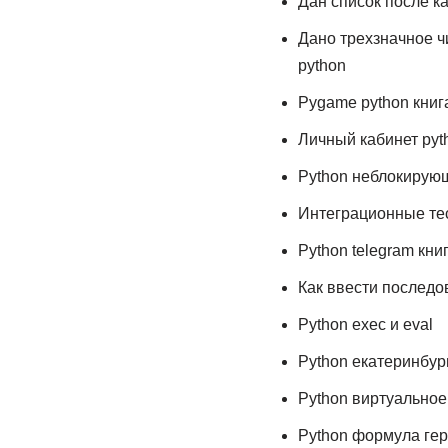
Дан список после к
Дано трехзначное ч
python
Pygame python книг
Личный кабинет pyt
Python неблокирую
Интеграционные те
Python telegram кни
Как ввести последов
Python exec и eval
Python екатеринбур
Python виртуальное
Python формула ге