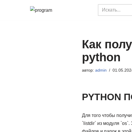
Перейти
к
содержимому
Как пол
python
автор:
admin
01.05.202
PYTHON П
Для того чтобы получи
`listdir` из модуля `o
файлов и папок в этой