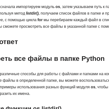
 сначала импортируем модуль
os
, затем указываем путь к 
спользуя метод
listdir()
, получаем список файлов в папке и п
ее, с помощью цикла
for
мы перебираем каждый файл в спис
ы сможете просмотреть все файлы в указанной папке с пом
ответ
еть все файлы в папке Python
 различные способы для работы с файлами и папками на к
се файлы в определенной папке, вы можете воспользоватьс
 примеры использования разных функций модуля
os
, чтобы
разить их имена.
 функции os.listdir()