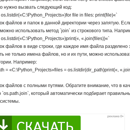
 то нужно вызвать следующий код:
s.listdir(«C:\Python_Projects»)for file in files: print(file)«`
ок файлов и папок в данной директории через запятую. Ес
можно использовать метод `join` из строкового типа. Наприм
os.listdir(«C:\Python_Projects»)print(«, «.join(files))«`
ок файлов в виде строки, где каждое имя файла разделено 
ь не только имена файлов, но и их пути, можно использовать
тории. Например:
 = «C:\Python_Projects»files = os.listdir(dir_path)print(«, «.joi
ок файлов с полными путями. Обратите внимание, что в ка
 `os.path.join`, который автоматически подбирает правильн
системы.