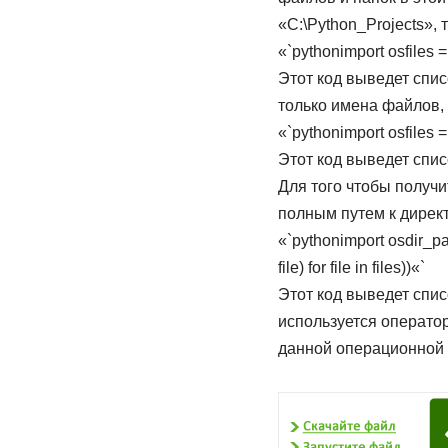
«C:\Python_Projects»,
«`pythonimport osfiles = o
Этот код выведет спис
только имена файлов, 
«`pythonimport osfiles = 
Этот код выведет спис
Для того чтобы получит
полным путем к дирек
«`pythonimport osdir_path
file) for file in files))«`
Этот код выведет спис
используется оператор
данной операционной 