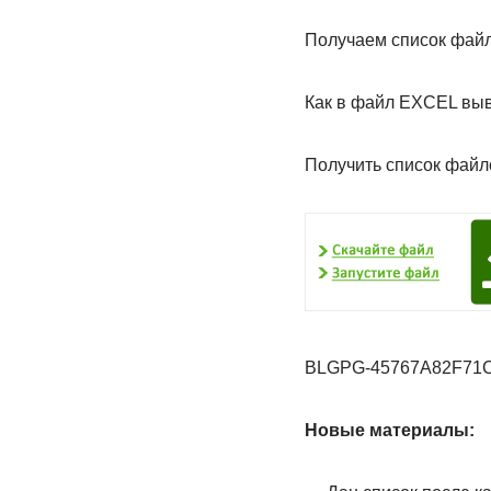
Получаем список файло
Как в файл EXCEL выв
Получить список файл
BLGPG-45767A82F71C-
Новые материалы: