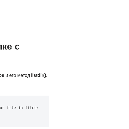
ке с
os
и его метод
listdir()
.
or file in files: 