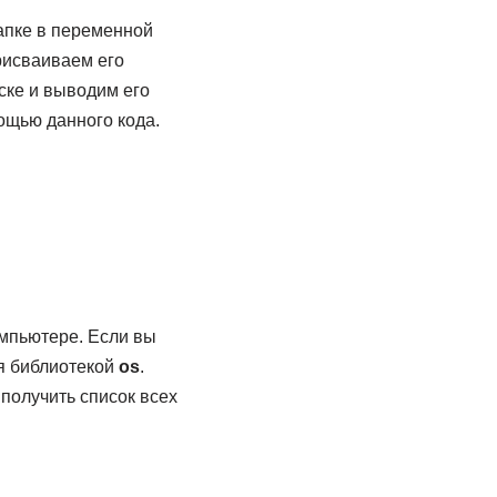
папке в переменной
рисваиваем его
ке и выводим его
ощью данного кода.
омпьютере. Если вы
я библиотекой
os
.
 получить список всех