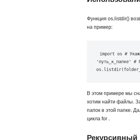
Функция os.listdir() 
на пример:
import os # Укаж
'путь_к_папке' # 
os.listdir(folder
В этом примере мы с
хотим найти файлы. За
папок в этой папке. 
цикла for .
Рекурсивный 