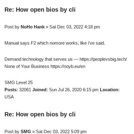
Re: How open bios by cli
Post by
NoHo Hank
» Sat Dec 03, 2022 4:18 pm
Manual says F2 which nomore works, like i’ve said.
Demand technology that serves us — https://peoplevsbig.tech/
None of Your Business https://noyb.eu/en
SMG Level 25
Posts:
32061
Joined:
Sun Jul 26, 2020 6:15 pm
Location:
USA
Re: How open bios by cli
Post by
SMG
» Sat Dec 03, 2022 5:09 pm