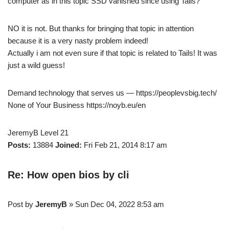
computer as in this topic SSD vanished since using Tails?
NO it is not. But thanks for bringing that topic in attention
because it is a very nasty problem indeed!
Actually i am not even sure if that topic is related to Tails! It was
just a wild guess!
Demand technology that serves us — https://peoplevsbig.tech/
None of Your Business https://noyb.eu/en
JeremyB Level 21
Posts:
13884
Joined:
Fri Feb 21, 2014 8:17 am
Re: How open bios by cli
Post by
JeremyB
» Sun Dec 04, 2022 8:53 am