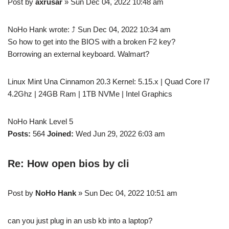
Post by
axrusar
» Sun Dec 04, 2022 10:48 am
NoHo Hank wrote: ⤴ Sun Dec 04, 2022 10:34 am
So how to get into the BIOS with a broken F2 key?
Borrowing an external keyboard. Walmart?
Linux Mint Una Cinnamon 20.3 Kernel: 5.15.x | Quad Core I7
4.2Ghz | 24GB Ram | 1TB NVMe | Intel Graphics
NoHo Hank Level 5
Posts:
564
Joined:
Wed Jun 29, 2022 6:03 am
Re: How open bios by cli
Post by
NoHo Hank
» Sun Dec 04, 2022 10:51 am
can you just plug in an usb kb into a laptop?