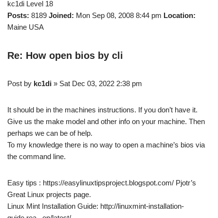
kc1di Level 18
Posts:
8189
Joined:
Mon Sep 08, 2008 8:44 pm
Location:
Maine USA
Re: How open bios by cli
Post by
kc1di
» Sat Dec 03, 2022 2:38 pm
It should be in the machines instructions. If you don’t have it.
Give us the make model and other info on your machine. Then
perhaps we can be of help.
To my knowledge there is no way to open a machine’s bios via
the command line.
Easy tips : https://easylinuxtipsproject.blogspot.com/ Pjotr’s
Great Linux projects page.
Linux Mint Installation Guide: http://linuxmint-installation-
guide.rea . en/latest/