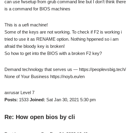
can use fwsetup from grub command line but I don’t think there
is a command for BIOS machines
This is a uefi machine!
Some of the keys are not working. To check if F2 is working i
tried to use it as RENAME option. Nothing hppened so i am
afraid the bloody key is broken!
So how to get into the BIOS with a broken F2 key?
Demand technology that serves us — https://peoplevsbig.tech/
None of Your Business https://noyb.eu/en
axrusar Level 7
Posts:
1533
Joined:
Sat Jan 30, 2021 5:30 pm
Re: How open bios by cli