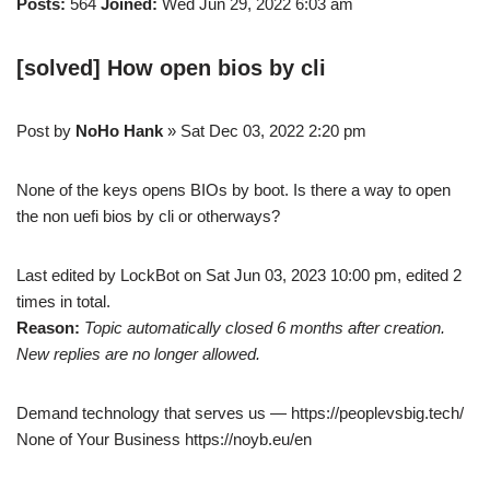
Posts:
564
Joined:
Wed Jun 29, 2022 6:03 am
[solved] How open bios by cli
Post by
NoHo Hank
» Sat Dec 03, 2022 2:20 pm
None of the keys opens BIOs by boot. Is there a way to open
the non uefi bios by cli or otherways?
Last edited by LockBot on Sat Jun 03, 2023 10:00 pm, edited 2
times in total.
Reason:
Topic automatically closed 6 months after creation.
New replies are no longer allowed.
Demand technology that serves us — https://peoplevsbig.tech/
None of Your Business https://noyb.eu/en