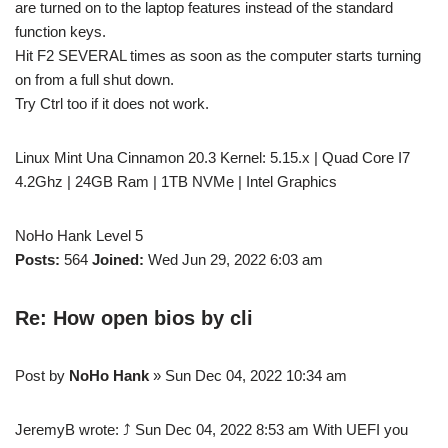
are turned on to the laptop features instead of the standard
function keys.
Hit F2 SEVERAL times as soon as the computer starts turning
on from a full shut down.
Try Ctrl too if it does not work.
Linux Mint Una Cinnamon 20.3 Kernel: 5.15.x | Quad Core I7
4.2Ghz | 24GB Ram | 1TB NVMe | Intel Graphics
NoHo Hank Level 5
Posts:
564
Joined:
Wed Jun 29, 2022 6:03 am
Re: How open bios by cli
Post by
NoHo Hank
» Sun Dec 04, 2022 10:34 am
JeremyB wrote: ⤴ Sun Dec 04, 2022 8:53 am With UEFI you