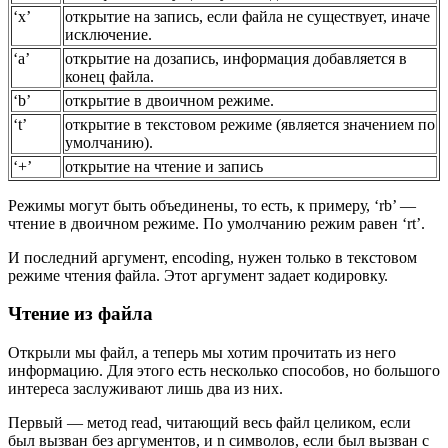
‘x’
открытие на запись, если файла не существует, иначе
исключение.
‘a’
открытие на дозапись, информация добавляется в
конец файла.
‘b’
открытие в двоичном режиме.
‘t’
открытие в текстовом режиме (является значением по
умолчанию).
‘+’
открытие на чтение и запись
Режимы могут быть объединены, то есть, к примеру, ‘rb’ —
чтение в двоичном режиме. По умолчанию режим равен ‘rt’.
И последний аргумент, encoding, нужен только в текстовом
режиме чтения файла. Этот аргумент задает кодировку.
Чтение из файла
Открыли мы файл, а теперь мы хотим прочитать из него
информацию. Для этого есть несколько способов, но большого
интереса заслуживают лишь два из них.
Первый — метод read, читающий весь файл целиком, если
был вызван без аргументов, и n символов, если был вызван с