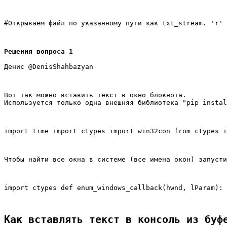
#Открываем файл по указанному пути как txt_stream. 'r'
Решения вопроса 1
Денис @DenisShahbazyan
Вот так можно вставить текст в окно блокнота. 
Используется только одна внешняя библиотека "pip instal
import time import ctypes import win32con from ctypes 
Чтобы найти все окна в системе (все имена окон) запусти
import ctypes def enum_windows_callback(hwnd, lParam): 
Как вставлять текст в консоль из буф