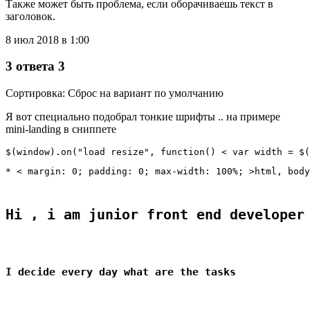
Также может быть проблема, если оборачиваешь текст в
заголовок.
8 июл 2018 в 1:00
3 ответа 3
Сортировка: Сброс на вариант по умолчанию
Я вот специально подобрал тонкие шрифты .. на примере
mini-landing в сниппете
$(window).on("load resize", function() < var width = $(
* < margin: 0; padding: 0; max-width: 100%; >html, body
Hi , i am junior front end developer
I decide every day what are the tasks