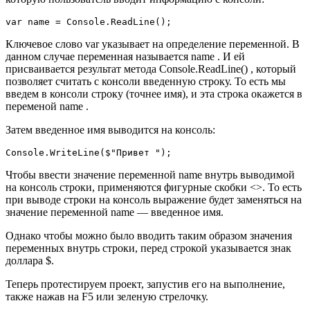
var name = Console.ReadLine();
Ключевое слово var указывает на определение переменной. В
данном случае переменная называется name . И ей
присваивается результат метода Console.ReadLine() , который
позволяет считать с консоли введенную строку. То есть мы
введем в консоли строку (точнее имя), и эта строка окажется в
переменой name .
Затем введенное имя выводится на консоль:
Console.WriteLine($"Привет ");
Чтобы ввести значение переменной name внутрь выводимой
на консоль строки, применяются фигурные скобки <>. То есть
при выводе строки на консоль выражение будет заменяться на
значение переменной name — введенное имя.
Однако чтобы можно было вводить таким образом значения
переменных внутрь строки, перед строкой указывается знак
доллара $.
Теперь протестируем проект, запустив его на выполнение,
также нажав на F5 или зеленую стрелочку.