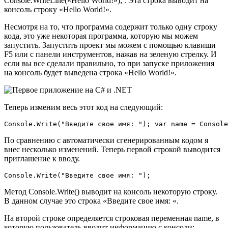
Console.WriteLine(«Hello World!»); . Эта строка выводит на
консоль строку «Hello World!».
Несмотря на то, что программа содержит только одну строку
кода, это уже некоторая программа, которую мы можем
запустить. Запустить проект мы можем с помощью клавиши
F5 или с панели инструментов, нажав на зеленую стрелку. И
если вы все сделали правильно, то при запуске приложения
на консоль будет выведена строка «Hello World!».
Теперь изменим весь этот код на следующий:
Console.Write("Введите свое имя: "); var name = Console
По сравнению с автоматически сгенерированным кодом я
внес несколько изменений. Теперь первой строкой выводится
приглашение к вводу.
Console.Write("Введите свое имя: ");
Метод Console.Write() выводит на консоль некоторую строку.
В данном случае это строка «Введите свое имя: «.
На второй строке определяется строковая переменная name, в
которую пользователь вводит информацию с консоли: