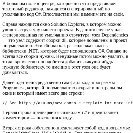
В большом поле в центре, которое по сути представляет
текстовый редактор, находится сгенерированный по
умолчанию код C#. Впоследствии мы изменим его на свой.
Справа находится окно Solution Explorer, в котором можно
увидеть структуру нашего проекта. В данном случае у нас
сгенерированная по умолчанию структура: узел Dependencies
— это узел содержит сборки dll, которые добавлены в проект
по умолчанию. Эти сборки как раз содержат классы
библиотеки .NET, которые будет использовать C#. Однако не
всегда все сборки нужны. Ненужные потом можно удалить, в
то же время если понадобится добавить какую-нибудь
нужную библиотеку, то именно в этот узел она будет
добавляться.
Далее идет непосредственно сам файл кода программы
Program.cs , который по умолчанию открыт в центральном
окне и который имеет всего две строки:
// See https://aka.ms/new-console-template for more inf
Первая строка предваряется символами // и представляет
комментарии — пояснения к коду.
Вторая строка собственно представляет собой код программы: